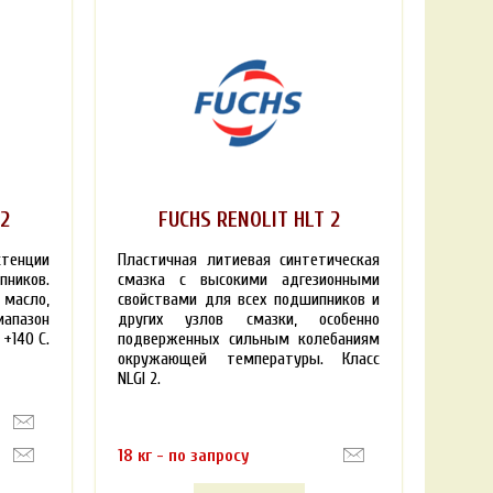
2
FUCHS RENOLIT HLT 2
стенции
Пластичная литиевая синтетическая
иков.
смазка с высокими адгезионными
асло,
свойствами для всех подшипников и
иапазон
других узлов смазки, особенно
+140 С.
подверженных сильным колебаниям
окружающей температуры. Класс
NLGI 2.
18 кг - по запросу