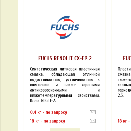
FUCHS RENOLIT CX-EP 2
FUC
Синтетическая литиевая пластичная
Пласт
смазка, обладающая отличной
сма
водостойкостью, устойчивостью к
тяжел
окислению, а также хорошими
ско
антикоррозионными и
горнод
низкотемпературными свойствами.
2.5.
Класс NLGI 1-2.
0,4 кг - по запросу
18 кг - по запросу
18 кг 