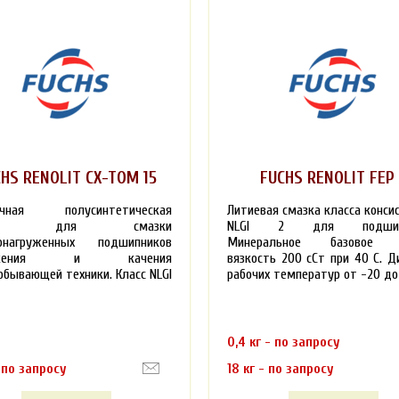
HS RENOLIT CX-TOM 15
FUCHS RENOLIT FEP 
ичная полусинтетическая
Литиевая смазка класса конси
зка для смазки
NLGI 2 для подшипн
онагруженных подшипников
Минеральное базовое м
льжения и качения
вязкость 200 сСт при 40 С. Д
обывающей техники. Класс NLGI
рабочих температур от -20 до 
0,4 кг - по запросу
- по запросу
18 кг - по запросу