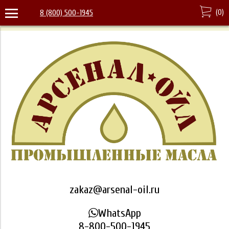
(
0
)
8 (800) 500-1945
zakaz@arsenal-oil.ru
WhatsApp
8-800-500-1945