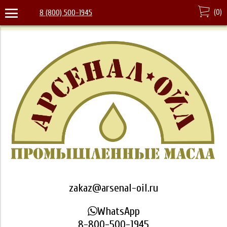
(
0
)
8 (800) 500-1945
zakaz@arsenal-oil.ru
WhatsApp
8-800-500-1945