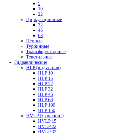
5
10
22
Циркуляционные
32
46
68
Цепные
Турбинные
Трансформаторные
Текстильные
Гидравлические
HLP (индустрия)
HLP 10
HLP 15
HLP 22
HLP 32
HLP 46
HLP 68
HLP 100
HLP 150
HVLP (транспорт)
HVLP 15
HVLP 22
HVLP 32