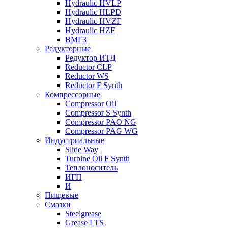
Hydraulic HVLP
Hydraulic HLPD
Hydraulic HVZF
Hydraulic HZF
ВМГЗ
Редукторные
Редуктор ИТД
Reductor CLP
Reductor WS
Reductor F Synth
Компрессорные
Compressor Oil
Compressor S Synth
Compressor PAO NG
Compressor PAG WG
Индустриальные
Slide Way
Turbine Oil F Synth
Теплоноситель
ИГП
И
Пищевые
Смазки
Steelgrease
Grease LTS