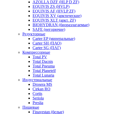
AZOLLA DZF (HLP D ZF)
EQUIVIS ZS (HVLP)
EQUIVIS AF (HVLP ZF)
EQUIVIS XV (арктические)
EQUIVIS XLT (аркт. ZF)
BIOHYDRAN (биоразлагаемые)
SAFE (негорючие)
Редукторные
Carter EP (минеральные)
Carter SH (ПАО)
Carter SG (ПАГ)
Компрессорные
Total PV
Total Dacnis
Total Pneuma
Total Planetelf
Total Lunaria
Индустриальные
Drosera MS
Cirkan RO
Cortis
Seriola
Preslia
Пищевые
Finavestan (белые)