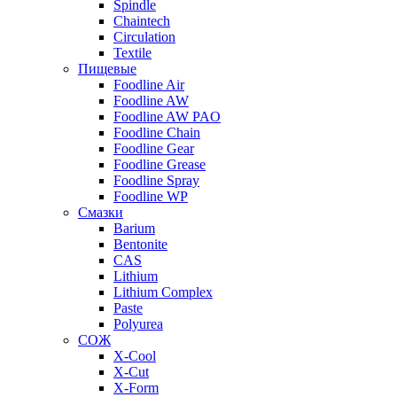
Spindle
Chaintech
Circulation
Textile
Пищевые
Foodline Air
Foodline AW
Foodline AW PAO
Foodline Chain
Foodline Gear
Foodline Grease
Foodline Spray
Foodline WP
Смазки
Barium
Bentonite
CAS
Lithium
Lithium Complex
Paste
Polyurea
СОЖ
X-Cool
X-Cut
X-Form