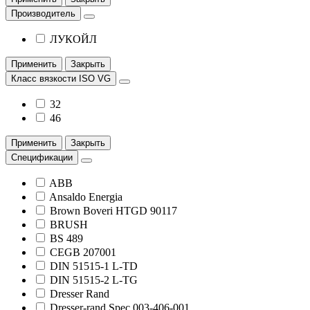
Производитель
ЛУКОЙЛ
Применить
Закрыть
Класс вязкости ISO VG
32
46
Применить
Закрыть
Спецификации
ABB
Ansaldo Energia
Brown Boveri HTGD 90117
BRUSH
BS 489
CEGB 207001
DIN 51515-1 L-TD
DIN 51515-2 L-TG
Dresser Rand
Dresser-rand Spec 003-406-001