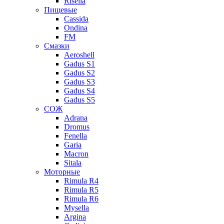
Risella
Пищевые
Cassida
Ondina
FM
Смазки
Aeroshell
Gadus S1
Gadus S2
Gadus S3
Gadus S4
Gadus S5
СОЖ
Adrana
Dromus
Fenella
Garia
Macron
Sitala
Моторные
Rimula R4
Rimula R5
Rimula R6
Mysella
Argina