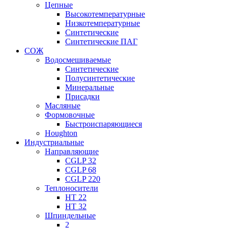
Цепные
Высокотемпературные
Низкотемпературные
Синтетические
Синтетические ПАГ
СОЖ
Водосмешиваемые
Синтетические
Полусинтетические
Минеральные
Присадки
Масляные
Формовочные
Быстроиспаряющиеся
Houghton
Индустриальные
Направляющие
CGLP 32
CGLP 68
CGLP 220
Теплоносители
HT 22
HT 32
Шпиндельные
2