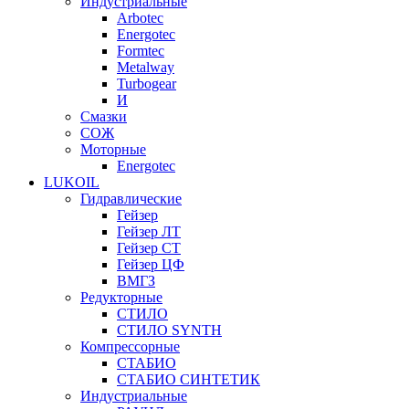
Индустриальные
Arbotec
Energotec
Formtec
Metalway
Turbogear
И
Смазки
СОЖ
Моторные
Energotec
LUKOIL
Гидравлические
Гейзер
Гейзер ЛТ
Гейзер СТ
Гейзер ЦФ
ВМГЗ
Редукторные
СТИЛО
СТИЛО SYNTH
Компрессорные
СТАБИО
СТАБИО СИНТЕТИК
Индустриальные