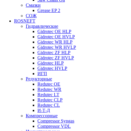
Смазки
Grease EP 2
СОЖ
ROSNEFT
Гидравлические
Gidrotec OE HLP
Gidrotec OE HVLP
Gidrotec WR HLP
Gidrotec WR HVLP
Gidrotec ZF HLP
Gidrotec ZF HVLP
Gidrotec HLP
Gidrotec HVLP
ИГП
Редукторные
Redutec OE
Redutec WR
Redutec LT
Redutec CLP
Redutec CL
И-Т-Д
Компрессорные
Compressor Syngas
Compressor VDL