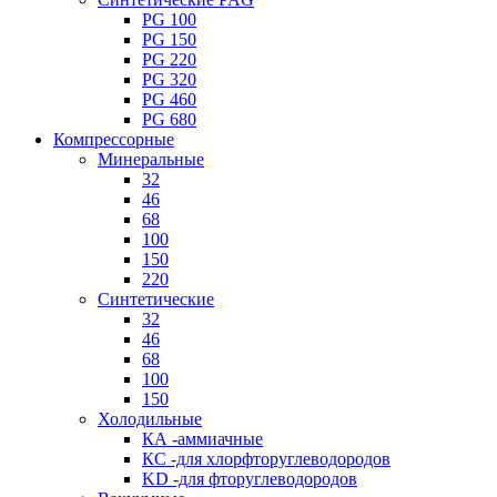
PG 100
PG 150
PG 220
PG 320
PG 460
PG 680
Компрессорные
Минеральные
32
46
68
100
150
220
Синтетические
32
46
68
100
150
Холодильные
КА -аммиачные
КС -для хлорфторуглеводородов
KD -для фторуглеводородов