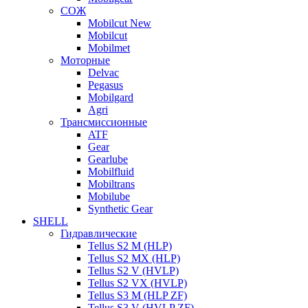
СОЖ
Mobilcut New
Mobilcut
Mobilmet
Моторные
Delvac
Pegasus
Mobilgard
Agri
Трансмиссионные
ATF
Gear
Gearlube
Mobilfluid
Mobiltrans
Mobilube
Synthetic Gear
SHELL
Гидравлические
Tellus S2 M (HLP)
Tellus S2 MХ (HLP)
Tellus S2 V (HVLP)
Tellus S2 VX (HVLP)
Tellus S3 M (HLP ZF)
Tellus S3 V (HVLP ZF)