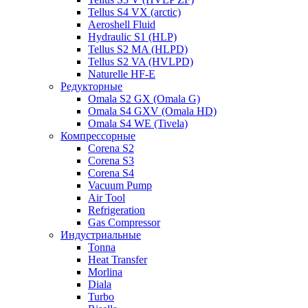
Tellus S4 VX (arctic)
Aeroshell Fluid
Hydraulic S1 (HLP)
Tellus S2 MA (HLPD)
Tellus S2 VA (HVLPD)
Naturelle HF-E
Редукторные
Omala S2 GX (Omala G)
Omala S4 GXV (Omala HD)
Omala S4 WE (Tivela)
Компрессорные
Corena S2
Corena S3
Corena S4
Vacuum Pump
Air Tool
Refrigeration
Gas Compressor
Индустриальные
Tonna
Heat Transfer
Morlina
Diala
Turbo