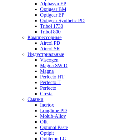
Alphasyn EP
Optigear BM
Optigear EP
Optigear Synthetic PD
Tribol 1730
Tribol 800
Компрессорные
Aircol PD
Aircol SR
Индустриальные
Viscogen
Magna SW D
Magna
Perfecto HT
Perfecto T
Perfecto
Cresta
Смазки
Inertox
Longtime PD
Molub-Alloy
Olit
Optimol Paste
Optipit
Optitemp LG