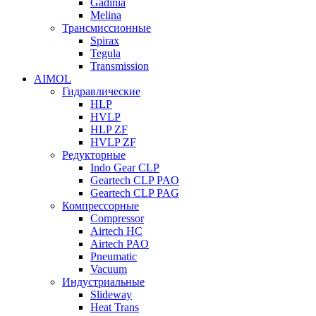
Gadinia
Melina
Трансмиссионные
Spirax
Tegula
Transmission
AIMOL
Гидравлические
HLP
HVLP
HLP ZF
HVLP ZF
Редукторные
Indo Gear CLP
Geartech CLP PAO
Geartech CLP PAG
Компрессорные
Compressor
Airtech HC
Airtech PAO
Pneumatic
Vacuum
Индустриальные
Slideway
Heat Trans