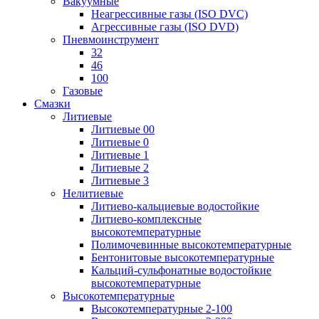
Вакуумные
Неагрессивные газы (ISO DVC)
Агрессивные газы (ISO DVD)
Пневмоинструмент
32
46
100
Газовые
Смазки
Литиевые
Литиевые 00
Литиевые 0
Литиевые 1
Литиевые 2
Литиевые 3
Нелитиевые
Литиево-кальциевые водостойкие
Литиево-комплексные
высокотемпературные
Полимочевинные высокотемпературные
Бентонитовые высокотемпературные
Кальций-сульфонатные водостойкие
высокотемпературные
Высокотемпературные
Высокотемпературные 2-100