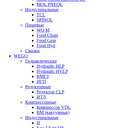
MOL PNEOL
Индустриальные
TCL
SPINOL
Пищевые
WO M
Food Chain
Food Gear
Food Hyd
Смазки
WEGO
Гидравлические
Hydraulic HLP
Hydraulic HVLP
ВМГЗ
ИГП
Редукторные
Редуктор CLP
ИТД
Компрессорные
Компрессор VDL
ВМ (вакуумные)
Индустриальные
И
Saw Chain Oil