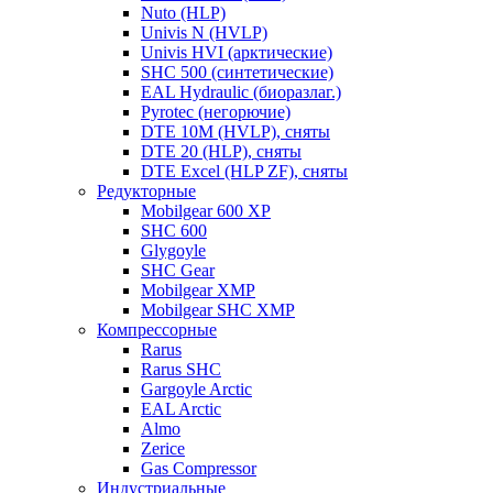
Nuto (HLP)
Univis N (HVLP)
Univis HVI (арктические)
SHC 500 (синтетические)
EAL Hydraulic (биоразлаг.)
Pyrotec (негорючие)
DTE 10M (HVLP), сняты
DTE 20 (HLP), сняты
DTE Excel (HLP ZF), сняты
Редукторные
Mobilgear 600 XP
SHC 600
Glygoyle
SHC Gear
Mobilgear XMP
Mobilgear SHC XMP
Компрессорные
Rarus
Rarus SHC
Gargoyle Arctic
EAL Arctic
Almo
Zerice
Gas Compressor
Индустриальные