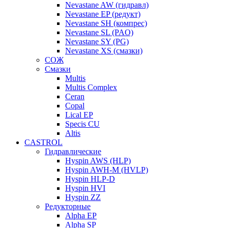
Nevastane AW (гидравл)
Nevastane EP (редукт)
Nevastane SH (компрес)
Nevastane SL (PAO)
Nevastane SY (PG)
Nevastane XS (смазки)
СОЖ
Смазки
Multis
Multis Complex
Ceran
Copal
Lical EP
Specis CU
Altis
CASTROL
Гидравлические
Hyspin AWS (HLP)
Hyspin AWH-M (HVLP)
Hyspin HLP-D
Hyspin HVI
Hyspin ZZ
Редукторные
Alpha EP
Alpha SP