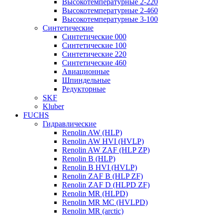
Высокотемпературные 2-220
Высокотемпературные 2-460
Высокотемпературные 3-100
Синтетические
Синтетические 000
Синтетические 100
Синтетические 220
Синтетические 460
Авиационные
Шпиндельные
Редукторные
SKF
Kluber
FUCHS
Гидравлические
Renolin AW (HLP)
Renolin AW HVI (HVLP)
Renolin AW ZAF (HLP ZP)
Renolin B (HLP)
Renolin B HVI (HVLP)
Renolin ZAF B (HLP ZF)
Renolin ZAF D (HLPD ZF)
Renolin MR (HLPD)
Renolin MR MC (HVLPD)
Renolin MR (arctic)