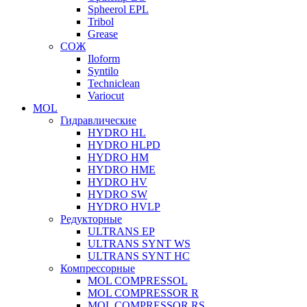
Spheerol EPL
Tribol
Grease
СОЖ
Iloform
Syntilo
Techniclean
Variocut
MOL
Гидравлические
HYDRO HL
HYDRO HLPD
HYDRO HM
HYDRO HME
HYDRO HV
HYDRO SW
HYDRO HVLP
Редукторные
ULTRANS EP
ULTRANS SYNT WS
ULTRANS SYNT HC
Компрессорные
MOL COMPRESSOL
MOL COMPRESSOR R
MOL COMPRESSOR RS