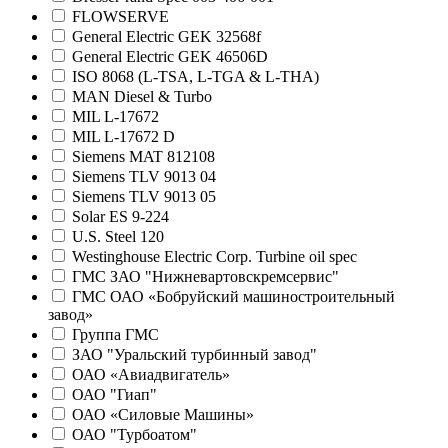
FLOWSERVE
General Electric GEK 32568f
General Electric GEK 46506D
ISO 8068 (L-TSA, L-TGA & L-THA)
MAN Diesel & Turbo
MIL L-17672
MIL L-17672 D
Siemens MAT 812108
Siemens TLV 9013 04
Siemens TLV 9013 05
Solar ES 9-224
U.S. Steel 120
Westinghouse Electric Corp. Turbine oil spec
ГМС ЗАО "Нижневартовскремсервис"
ГМС ОАО «Бобруйский машиностроительный
завод»
Группа ГМС
ЗАО "Уральский турбинный завод"
ОАО «Авиадвигатель»
ОАО "Гиап"
ОАО «Силовые Машины»
ОАО "Турбоатом"