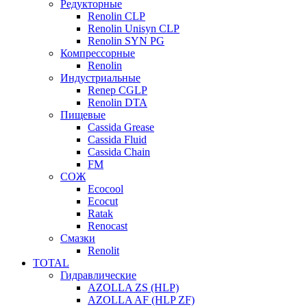
Редукторные
Renolin CLP
Renolin Unisyn CLP
Renolin SYN PG
Компрессорные
Renolin
Индустриальные
Renep CGLP
Renolin DTA
Пищевые
Cassida Grease
Cassida Fluid
Cassida Chain
FM
СОЖ
Ecocool
Ecocut
Ratak
Renocast
Смазки
Renolit
TOTAL
Гидравлические
AZOLLA ZS (HLP)
AZOLLA AF (HLP ZF)