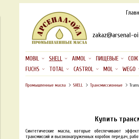
Глав
zakaz@arsenal-oil
MOBIL
SHELL
AIMOL
ПИЩЕВЫЕ
СОЖ
FUCHS
TOTAL
CASTROL
MOL
WEGO
Промышленные масла
SHELL
Трансмиссионные
Trans
Купить трансм
Синтетические масла, которые обеспечивают эффек
трансмиссий и высоконагруженных коробок передач, рабо