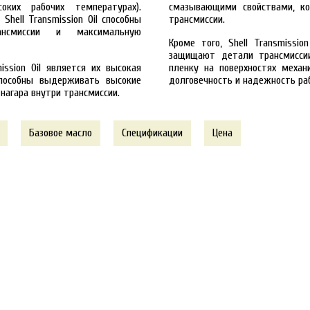
оких рабочих температурах).
смазывающими свойствами, ко
Shell Transmission Oil способны
трансмиссии.
нсмиссии и максимальную
Кроме того, Shell Transmissi
защищают детали трансмисси
ssion Oil является их высокая
пленку на поверхностях механ
способны выдерживать высокие
долговечность и надежность раб
нагара внутри трансмиссии.
Базовое масло
Спецификации
Цена