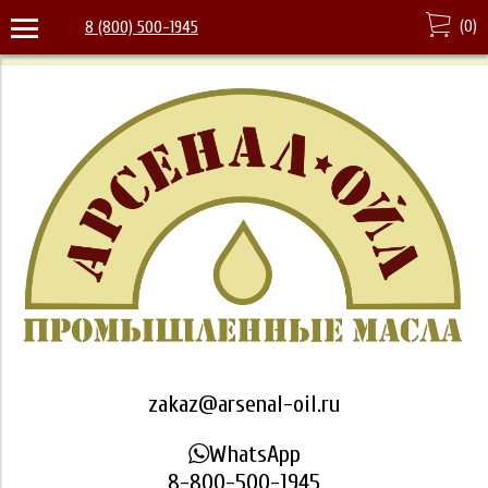
(
0
)
8 (800) 500-1945
zakaz@arsenal-oil.ru
WhatsApp
8-800-500-1945