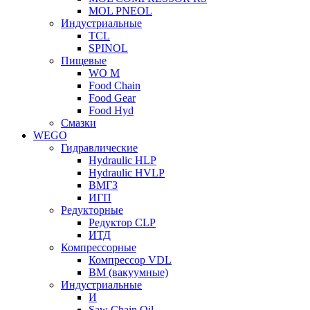
MOL PNEOL
Индустриальные
TCL
SPINOL
Пищевые
WO M
Food Chain
Food Gear
Food Hyd
Смазки
WEGO
Гидравлические
Hydraulic HLP
Hydraulic HVLP
ВМГЗ
ИГП
Редукторные
Редуктор CLP
ИТД
Компрессорные
Компрессор VDL
ВМ (вакуумные)
Индустриальные
И
Saw Chain Oil