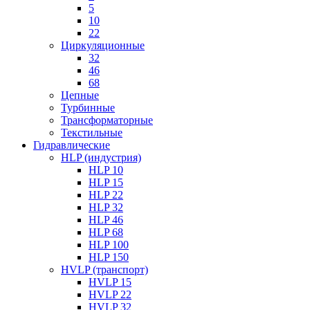
5
10
22
Циркуляционные
32
46
68
Цепные
Турбинные
Трансформаторные
Текстильные
Гидравлические
HLP (индустрия)
HLP 10
HLP 15
HLP 22
HLP 32
HLP 46
HLP 68
HLP 100
HLP 150
HVLP (транспорт)
HVLP 15
HVLP 22
HVLP 32