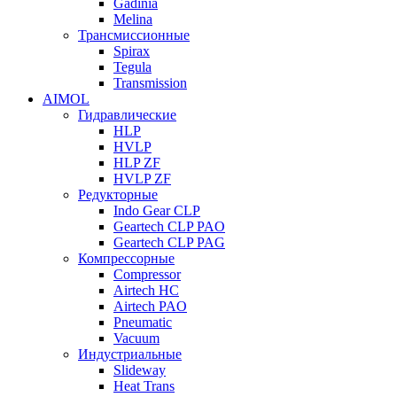
Gadinia
Melina
Трансмиссионные
Spirax
Tegula
Transmission
AIMOL
Гидравлические
HLP
HVLP
HLP ZF
HVLP ZF
Редукторные
Indo Gear CLP
Geartech CLP PAO
Geartech CLP PAG
Компрессорные
Compressor
Airtech HC
Airtech PAO
Pneumatic
Vacuum
Индустриальные
Slideway
Heat Trans