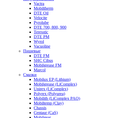
Vactra
Mobiltherm
DTE Oil
Velocite
Pyrolube
DTE 700, 800, 900
Teresstic
DTE PM
Wyrol
Vacuoline
Пищевые
DTE FM
SHC Cibus
Mobilgrease FM
Marcol
Смазки
Mobilux EP (Lithium)
Mobilgrease (LiComplex)
Unirex (LiComplex)
Polyrex (Polyurea)
Mobilith (LiComplex PAO)
Mobiltemp (Clay)
Chassis
Centaur (CaS)
Mobilgear