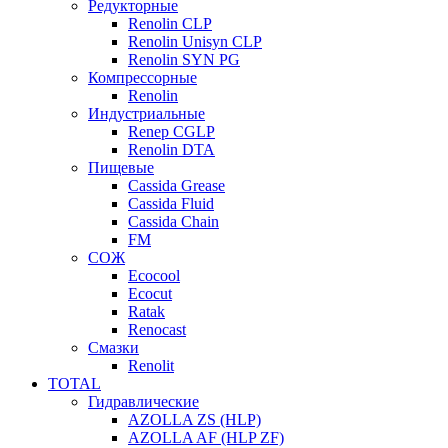
Редукторные
Renolin CLP
Renolin Unisyn CLP
Renolin SYN PG
Компрессорные
Renolin
Индустриальные
Renep CGLP
Renolin DTA
Пищевые
Cassida Grease
Cassida Fluid
Cassida Chain
FM
СОЖ
Ecocool
Ecocut
Ratak
Renocast
Смазки
Renolit
TOTAL
Гидравлические
AZOLLA ZS (HLP)
AZOLLA AF (HLP ZF)