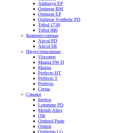
Alphasyn EP
Optigear BM
Optigear EP
Optigear Synthetic PD
Tribol 1730
Tribol 800
Компрессорные
Aircol PD
Aircol SR
Индустриальные
Viscogen
Magna SW D
Magna
Perfecto HT
Perfecto T
Perfecto
Cresta
Смазки
Inertox
Longtime PD
Molub-Alloy
Olit
Optimol Paste
Optipit
Optitemp LG