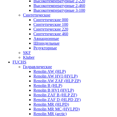
Высокотемпературные 2-220
Высокотемпературные 2-460
Высокотемпературные 3-100
Синтетические
Синтетические 000
Синтетические 100
Синтетические 220
Синтетические 460
Авиационные
Шпиндельные
Редукторные
SKF
Kluber
FUCHS
Гидравлические
Renolin AW (HLP)
Renolin AW HVI (HVLP)
Renolin AW ZAF (HLP ZP)
Renolin B (HLP)
Renolin B HVI (HVLP)
Renolin ZAF B (HLP ZF)
Renolin ZAF D (HLPD ZF)
Renolin MR (HLPD)
Renolin MR MC (HVLPD)
Renolin MR (arctic)