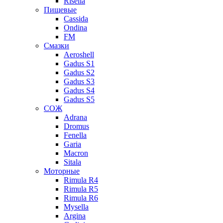
Risella
Пищевые
Cassida
Ondina
FM
Смазки
Aeroshell
Gadus S1
Gadus S2
Gadus S3
Gadus S4
Gadus S5
СОЖ
Adrana
Dromus
Fenella
Garia
Macron
Sitala
Моторные
Rimula R4
Rimula R5
Rimula R6
Mysella
Argina