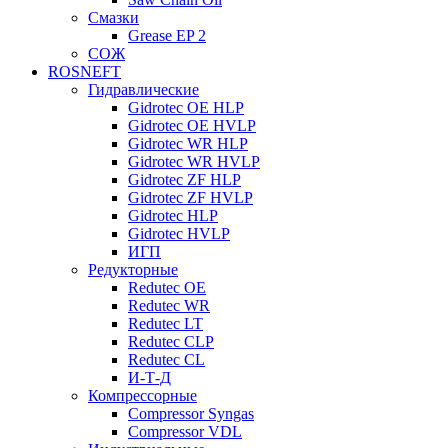
Смазки
Grease EP 2
СОЖ
ROSNEFT
Гидравлические
Gidrotec OE HLP
Gidrotec OE HVLP
Gidrotec WR HLP
Gidrotec WR HVLP
Gidrotec ZF HLP
Gidrotec ZF HVLP
Gidrotec HLP
Gidrotec HVLP
ИГП
Редукторные
Redutec OE
Redutec WR
Redutec LT
Redutec CLP
Redutec CL
И-Т-Д
Компрессорные
Compressor Syngas
Compressor VDL