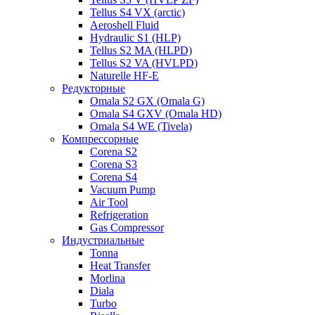
Tellus S4 VX (arctic)
Aeroshell Fluid
Hydraulic S1 (HLP)
Tellus S2 MA (HLPD)
Tellus S2 VA (HVLPD)
Naturelle HF-E
Редукторные
Omala S2 GX (Omala G)
Omala S4 GXV (Omala HD)
Omala S4 WE (Tivela)
Компрессорные
Corena S2
Corena S3
Corena S4
Vacuum Pump
Air Tool
Refrigeration
Gas Compressor
Индустриальные
Tonna
Heat Transfer
Morlina
Diala
Turbo