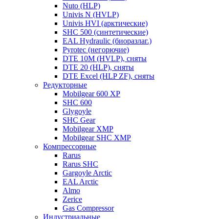
Nuto (HLP)
Univis N (HVLP)
Univis HVI (арктические)
SHC 500 (синтетические)
EAL Hydraulic (биоразлаг.)
Pyrotec (негорючие)
DTE 10M (HVLP), сняты
DTE 20 (HLP), сняты
DTE Excel (HLP ZF), сняты
Редукторные
Mobilgear 600 XP
SHC 600
Glygoyle
SHC Gear
Mobilgear XMP
Mobilgear SHC XMP
Компрессорные
Rarus
Rarus SHC
Gargoyle Arctic
EAL Arctic
Almo
Zerice
Gas Compressor
Индустриальные