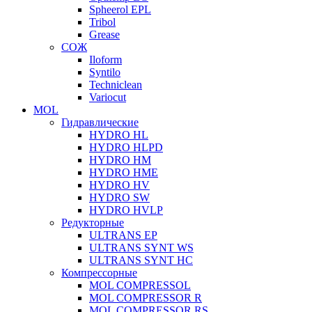
Spheerol EPL
Tribol
Grease
СОЖ
Iloform
Syntilo
Techniclean
Variocut
MOL
Гидравлические
HYDRO HL
HYDRO HLPD
HYDRO HM
HYDRO HME
HYDRO HV
HYDRO SW
HYDRO HVLP
Редукторные
ULTRANS EP
ULTRANS SYNT WS
ULTRANS SYNT HC
Компрессорные
MOL COMPRESSOL
MOL COMPRESSOR R
MOL COMPRESSOR RS