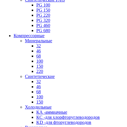
PG 100
PG 150
PG 220
PG 320
PG 460
PG 680
Компрессорные
Минеральные
32
46
68
100
150
220
Синтетические
32
46
68
100
150
Холодильные
КА -аммиачные
КС -для хлорфторуглеводородов
KD -для фторуглеводородов