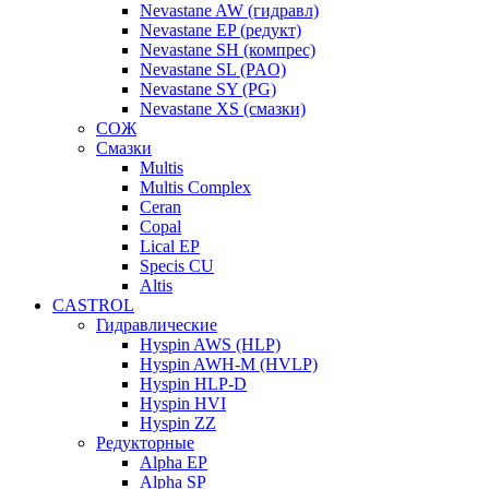
Nevastane AW (гидравл)
Nevastane EP (редукт)
Nevastane SH (компрес)
Nevastane SL (PAO)
Nevastane SY (PG)
Nevastane XS (смазки)
СОЖ
Смазки
Multis
Multis Complex
Ceran
Copal
Lical EP
Specis CU
Altis
CASTROL
Гидравлические
Hyspin AWS (HLP)
Hyspin AWH-M (HVLP)
Hyspin HLP-D
Hyspin HVI
Hyspin ZZ
Редукторные
Alpha EP
Alpha SP