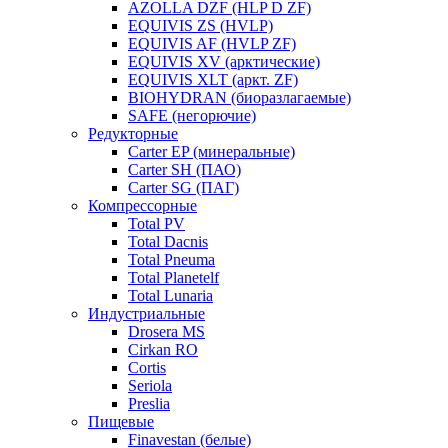
AZOLLA DZF (HLP D ZF)
EQUIVIS ZS (HVLP)
EQUIVIS AF (HVLP ZF)
EQUIVIS XV (арктические)
EQUIVIS XLT (аркт. ZF)
BIOHYDRAN (биоразлагаемые)
SAFE (негорючие)
Редукторные
Carter EP (минеральные)
Carter SH (ПАО)
Carter SG (ПАГ)
Компрессорные
Total PV
Total Dacnis
Total Pneuma
Total Planetelf
Total Lunaria
Индустриальные
Drosera MS
Cirkan RO
Cortis
Seriola
Preslia
Пищевые
Finavestan (белые)