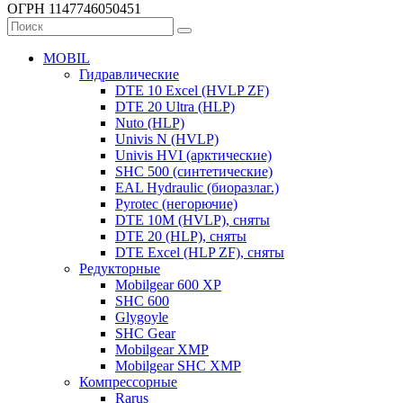
ОГРН 1147746050451
MOBIL
Гидравлические
DTE 10 Excel (HVLP ZF)
DTE 20 Ultra (HLP)
Nuto (HLP)
Univis N (HVLP)
Univis HVI (арктические)
SHC 500 (синтетические)
EAL Hydraulic (биоразлаг.)
Pyrotec (негорючие)
DTE 10M (HVLP), сняты
DTE 20 (HLP), сняты
DTE Excel (HLP ZF), сняты
Редукторные
Mobilgear 600 XP
SHC 600
Glygoyle
SHC Gear
Mobilgear XMP
Mobilgear SHC XMP
Компрессорные
Rarus