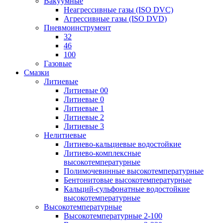
Вакуумные
Неагрессивные газы (ISO DVC)
Агрессивные газы (ISO DVD)
Пневмоинструмент
32
46
100
Газовые
Смазки
Литиевые
Литиевые 00
Литиевые 0
Литиевые 1
Литиевые 2
Литиевые 3
Нелитиевые
Литиево-кальциевые водостойкие
Литиево-комплексные
высокотемпературные
Полимочевинные высокотемпературные
Бентонитовые высокотемпературные
Кальций-сульфонатные водостойкие
высокотемпературные
Высокотемпературные
Высокотемпературные 2-100