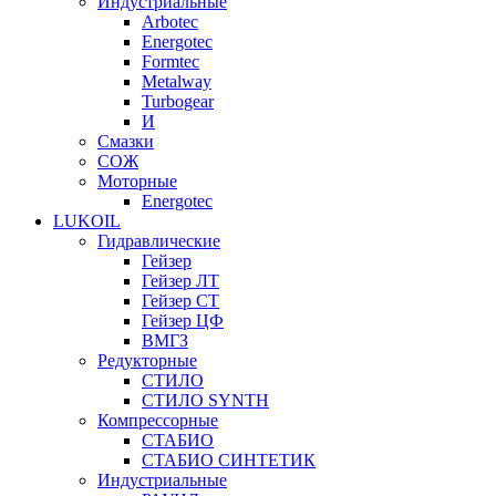
Индустриальные
Arbotec
Energotec
Formtec
Metalway
Turbogear
И
Смазки
СОЖ
Моторные
Energotec
LUKOIL
Гидравлические
Гейзер
Гейзер ЛТ
Гейзер СТ
Гейзер ЦФ
ВМГЗ
Редукторные
СТИЛО
СТИЛО SYNTH
Компрессорные
СТАБИО
СТАБИО СИНТЕТИК
Индустриальные