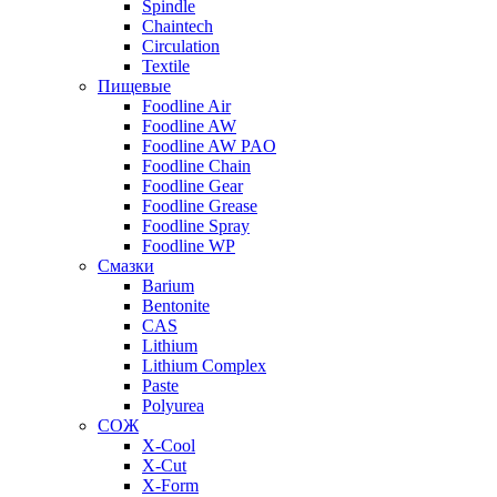
Spindle
Chaintech
Circulation
Textile
Пищевые
Foodline Air
Foodline AW
Foodline AW PAO
Foodline Chain
Foodline Gear
Foodline Grease
Foodline Spray
Foodline WP
Смазки
Barium
Bentonite
CAS
Lithium
Lithium Complex
Paste
Polyurea
СОЖ
X-Cool
X-Cut
X-Form