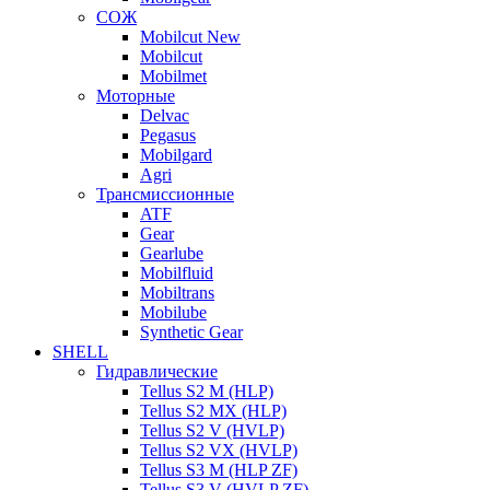
СОЖ
Mobilcut New
Mobilcut
Mobilmet
Моторные
Delvac
Pegasus
Mobilgard
Agri
Трансмиссионные
ATF
Gear
Gearlube
Mobilfluid
Mobiltrans
Mobilube
Synthetic Gear
SHELL
Гидравлические
Tellus S2 M (HLP)
Tellus S2 MХ (HLP)
Tellus S2 V (HVLP)
Tellus S2 VX (HVLP)
Tellus S3 M (HLP ZF)
Tellus S3 V (HVLP ZF)