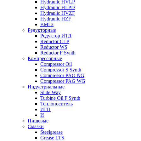
Hydraulic HVLP
Hydraulic HLPD
Hydraulic HVZF
Hydraulic HZF
ВМГЗ
Редукторные
Редуктор ИТД
Reductor CLP
Reductor WS
Reductor F Synth
Компрессорные
Compressor Oil
Compressor S Synth
Compressor PAO NG
Compressor PAG WG
Индустриальные
Slide Way
Turbine Oil F Synth
Теплоноситель
ИГП
И
Пищевые
Смазки
Steelgrease
Grease LTS