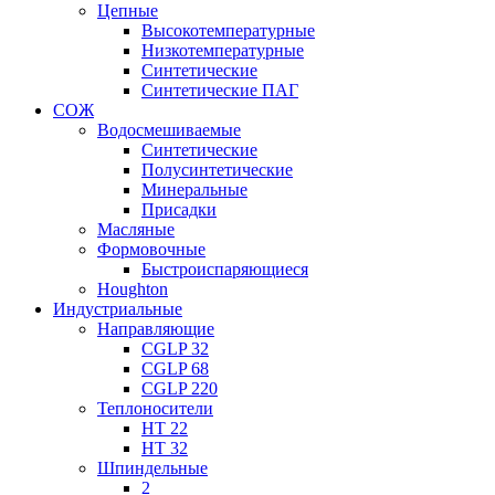
Цепные
Высокотемпературные
Низкотемпературные
Синтетические
Синтетические ПАГ
СОЖ
Водосмешиваемые
Синтетические
Полусинтетические
Минеральные
Присадки
Масляные
Формовочные
Быстроиспаряющиеся
Houghton
Индустриальные
Направляющие
CGLP 32
CGLP 68
CGLP 220
Теплоносители
HT 22
HT 32
Шпиндельные
2