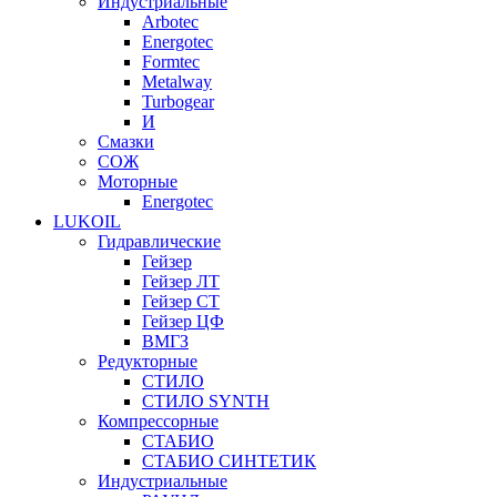
Индустриальные
Arbotec
Energotec
Formtec
Metalway
Turbogear
И
Смазки
СОЖ
Моторные
Energotec
LUKOIL
Гидравлические
Гейзер
Гейзер ЛТ
Гейзер СТ
Гейзер ЦФ
ВМГЗ
Редукторные
СТИЛО
СТИЛО SYNTH
Компрессорные
СТАБИО
СТАБИО СИНТЕТИК
Индустриальные