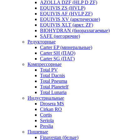
AZOLLA DZF (HLP D ZF)
EQUIVIS ZS (HVLP)
EQUIVIS AF (HVLP ZF)
EQUIVIS XV (арктические)
EQUIVIS XLT (аркт. ZF)
BIOHYDRAN (биоразлагаемые)
SAFE (негорючие)
Редукторные
Carter EP (минеральные)
Carter SH (ПАО)
Carter SG (ПАГ)
Компрессорные
Total PV
Total Dacnis
Total Pneuma
Total Planetelf
Total Lunaria
Индустриальные
Drosera MS
Cirkan RO
Cortis
Seriola
Preslia
Пищевые
Finavestan (белые)