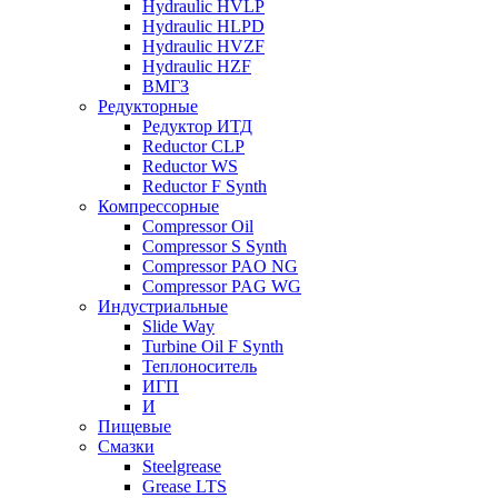
Hydraulic HVLP
Hydraulic HLPD
Hydraulic HVZF
Hydraulic HZF
ВМГЗ
Редукторные
Редуктор ИТД
Reductor CLP
Reductor WS
Reductor F Synth
Компрессорные
Compressor Oil
Compressor S Synth
Compressor PAO NG
Compressor PAG WG
Индустриальные
Slide Way
Turbine Oil F Synth
Теплоноситель
ИГП
И
Пищевые
Смазки
Steelgrease
Grease LTS