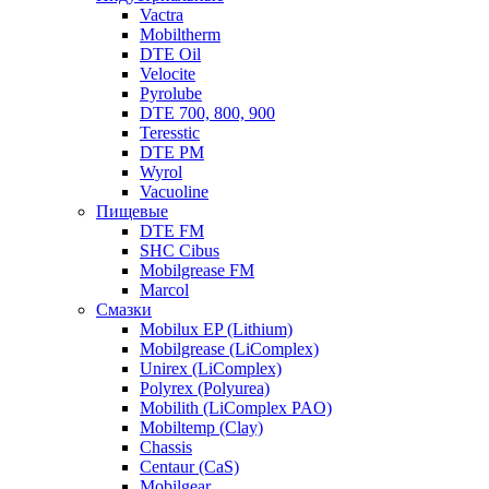
Vactra
Mobiltherm
DTE Oil
Velocite
Pyrolube
DTE 700, 800, 900
Teresstic
DTE PM
Wyrol
Vacuoline
Пищевые
DTE FM
SHC Cibus
Mobilgrease FM
Marcol
Смазки
Mobilux EP (Lithium)
Mobilgrease (LiComplex)
Unirex (LiComplex)
Polyrex (Polyurea)
Mobilith (LiComplex PAO)
Mobiltemp (Clay)
Chassis
Centaur (CaS)
Mobilgear