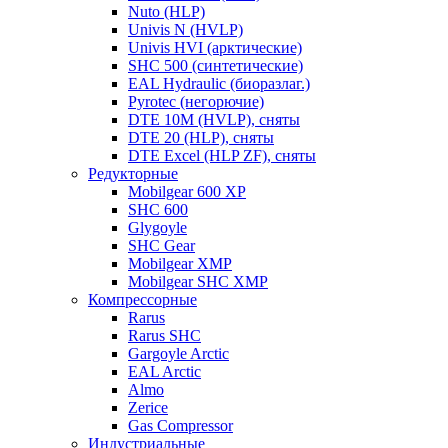
Nuto (HLP)
Univis N (HVLP)
Univis HVI (арктические)
SHC 500 (синтетические)
EAL Hydraulic (биоразлаг.)
Pyrotec (негорючие)
DTE 10M (HVLP), сняты
DTE 20 (HLP), сняты
DTE Excel (HLP ZF), сняты
Редукторные
Mobilgear 600 XP
SHC 600
Glygoyle
SHC Gear
Mobilgear XMP
Mobilgear SHC XMP
Компрессорные
Rarus
Rarus SHC
Gargoyle Arctic
EAL Arctic
Almo
Zerice
Gas Compressor
Индустриальные