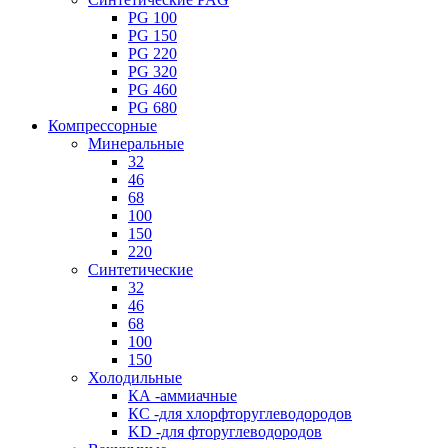
PG 100
PG 150
PG 220
PG 320
PG 460
PG 680
Компрессорные
Минеральные
32
46
68
100
150
220
Синтетические
32
46
68
100
150
Холодильные
КА -аммиачные
КС -для хлорфторуглеводородов
KD -для фторуглеводородов