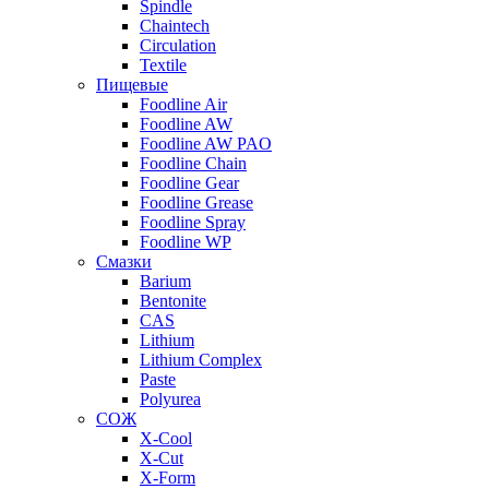
Spindle
Chaintech
Circulation
Textile
Пищевые
Foodline Air
Foodline AW
Foodline AW PAO
Foodline Chain
Foodline Gear
Foodline Grease
Foodline Spray
Foodline WP
Смазки
Barium
Bentonite
CAS
Lithium
Lithium Complex
Paste
Polyurea
СОЖ
X-Cool
X-Cut
X-Form