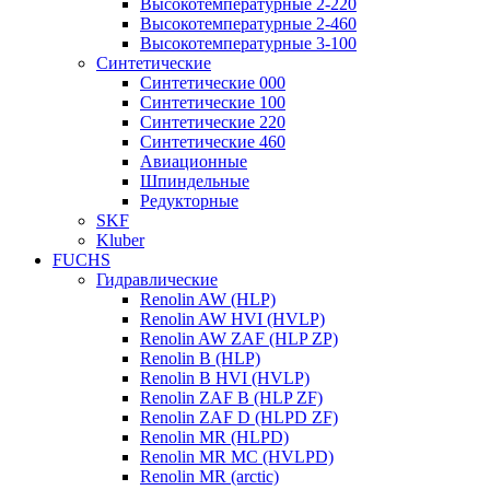
Высокотемпературные 2-220
Высокотемпературные 2-460
Высокотемпературные 3-100
Синтетические
Синтетические 000
Синтетические 100
Синтетические 220
Синтетические 460
Авиационные
Шпиндельные
Редукторные
SKF
Kluber
FUCHS
Гидравлические
Renolin AW (HLP)
Renolin AW HVI (HVLP)
Renolin AW ZAF (HLP ZP)
Renolin B (HLP)
Renolin B HVI (HVLP)
Renolin ZAF B (HLP ZF)
Renolin ZAF D (HLPD ZF)
Renolin MR (HLPD)
Renolin MR MC (HVLPD)
Renolin MR (arctic)