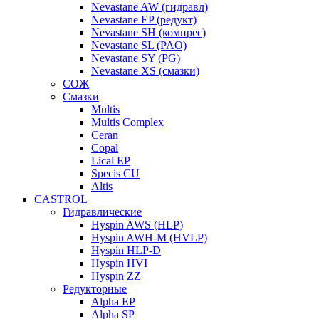
Nevastane AW (гидравл)
Nevastane EP (редукт)
Nevastane SH (компрес)
Nevastane SL (PAO)
Nevastane SY (PG)
Nevastane XS (смазки)
СОЖ
Смазки
Multis
Multis Complex
Ceran
Copal
Lical EP
Specis CU
Altis
CASTROL
Гидравлические
Hyspin AWS (HLP)
Hyspin AWH-M (HVLP)
Hyspin HLP-D
Hyspin HVI
Hyspin ZZ
Редукторные
Alpha EP
Alpha SP