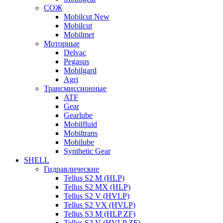
СОЖ
Mobilcut New
Mobilcut
Mobilmet
Моторные
Delvac
Pegasus
Mobilgard
Agri
Трансмиссионные
ATF
Gear
Gearlube
Mobilfluid
Mobiltrans
Mobilube
Synthetic Gear
SHELL
Гидравлические
Tellus S2 M (HLP)
Tellus S2 MХ (HLP)
Tellus S2 V (HVLP)
Tellus S2 VX (HVLP)
Tellus S3 M (HLP ZF)
Tellus S3 V (HVLP ZF)