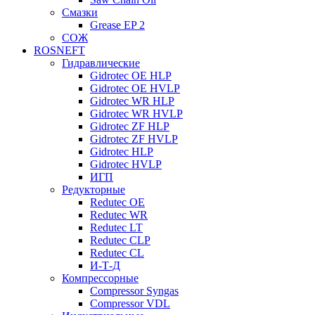
Смазки
Grease EP 2
СОЖ
ROSNEFT
Гидравлические
Gidrotec OE HLP
Gidrotec OE HVLP
Gidrotec WR HLP
Gidrotec WR HVLP
Gidrotec ZF HLP
Gidrotec ZF HVLP
Gidrotec HLP
Gidrotec HVLP
ИГП
Редукторные
Redutec OE
Redutec WR
Redutec LT
Redutec CLP
Redutec CL
И-Т-Д
Компрессорные
Compressor Syngas
Compressor VDL