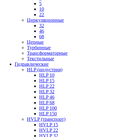
5
10
22
Циркуляционные
32
46
68
Цепные
Турбинные
Трансформаторные
Текстильные
Гидравлические
HLP (индустрия)
HLP 10
HLP 15
HLP 22
HLP 32
HLP 46
HLP 68
HLP 100
HLP 150
HVLP (транспорт)
HVLP 15
HVLP 22
HVLP 32