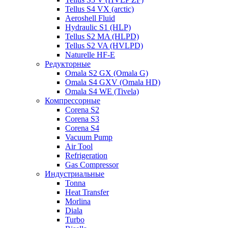
Tellus S4 VX (arctic)
Aeroshell Fluid
Hydraulic S1 (HLP)
Tellus S2 MA (HLPD)
Tellus S2 VA (HVLPD)
Naturelle HF-E
Редукторные
Omala S2 GX (Omala G)
Omala S4 GXV (Omala HD)
Omala S4 WE (Tivela)
Компрессорные
Corena S2
Corena S3
Corena S4
Vacuum Pump
Air Tool
Refrigeration
Gas Compressor
Индустриальные
Tonna
Heat Transfer
Morlina
Diala
Turbo