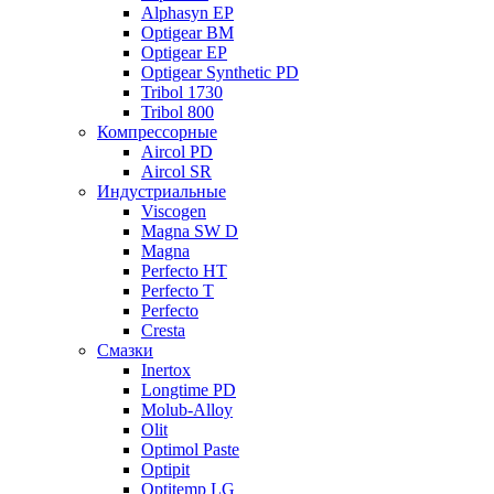
Alphasyn EP
Optigear BM
Optigear EP
Optigear Synthetic PD
Tribol 1730
Tribol 800
Компрессорные
Aircol PD
Aircol SR
Индустриальные
Viscogen
Magna SW D
Magna
Perfecto HT
Perfecto T
Perfecto
Cresta
Смазки
Inertox
Longtime PD
Molub-Alloy
Olit
Optimol Paste
Optipit
Optitemp LG