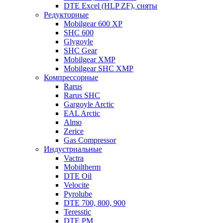
DTE Excel (HLP ZF), сняты
Редукторные
Mobilgear 600 XP
SHC 600
Glygoyle
SHC Gear
Mobilgear XMP
Mobilgear SHC XMP
Компрессорные
Rarus
Rarus SHC
Gargoyle Arctic
EAL Arctic
Almo
Zerice
Gas Compressor
Индустриальные
Vactra
Mobiltherm
DTE Oil
Velocite
Pyrolube
DTE 700, 800, 900
Teresstic
DTE PM