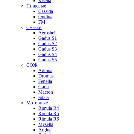
Risella
Пищевые
Cassida
Ondina
FM
Смазки
Aeroshell
Gadus S1
Gadus S2
Gadus S3
Gadus S4
Gadus S5
СОЖ
Adrana
Dromus
Fenella
Garia
Macron
Sitala
Моторные
Rimula R4
Rimula R5
Rimula R6
Mysella
Argina