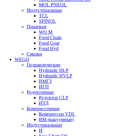
MOL PNEOL
Индустриальные
TCL
SPINOL
Пищевые
WO M
Food Chain
Food Gear
Food Hyd
Смазки
WEGO
Гидравлические
Hydraulic HLP
Hydraulic HVLP
ВМГЗ
ИГП
Редукторные
Редуктор CLP
ИТД
Компрессорные
Компрессор VDL
ВМ (вакуумные)
Индустриальные
И
Saw Chain Oil