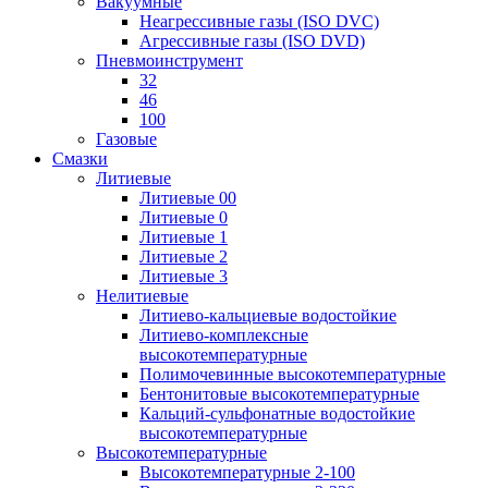
Вакуумные
Неагрессивные газы (ISO DVC)
Агрессивные газы (ISO DVD)
Пневмоинструмент
32
46
100
Газовые
Смазки
Литиевые
Литиевые 00
Литиевые 0
Литиевые 1
Литиевые 2
Литиевые 3
Нелитиевые
Литиево-кальциевые водостойкие
Литиево-комплексные
высокотемпературные
Полимочевинные высокотемпературные
Бентонитовые высокотемпературные
Кальций-сульфонатные водостойкие
высокотемпературные
Высокотемпературные
Высокотемпературные 2-100