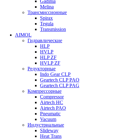
Gadinia
Melina
Трансмиссионные
Spirax
Tegula
Transmission
AIMOL
Гидравлические
HLP
HVLP
HLP ZF
HVLP ZF
Редукторные
Indo Gear CLP
Geartech CLP PAO
Geartech CLP PAG
Компрессорные
Compressor
Airtech HC
Airtech PAO
Pneumatic
Vacuum
Индустриальные
Slideway
Heat Trans