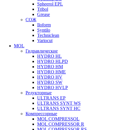
Spheerol EPL
Tribol
Grease
СОЖ
Iloform
Syntilo
Techniclean
Variocut
MOL
Гидравлические
HYDRO HL
HYDRO HLPD
HYDRO HM
HYDRO HME
HYDRO HV
HYDRO SW
HYDRO HVLP
Редукторные
ULTRANS EP
ULTRANS SYNT WS
ULTRANS SYNT HC
Компрессорные
MOL COMPRESSOL
MOL COMPRESSOR R
MOL COMPRESSOR RS