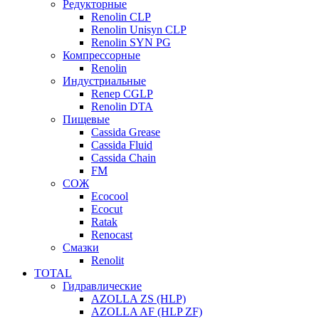
Редукторные
Renolin CLP
Renolin Unisyn CLP
Renolin SYN PG
Компрессорные
Renolin
Индустриальные
Renep CGLP
Renolin DTA
Пищевые
Cassida Grease
Cassida Fluid
Cassida Chain
FM
СОЖ
Ecocool
Ecocut
Ratak
Renocast
Смазки
Renolit
TOTAL
Гидравлические
AZOLLA ZS (HLP)
AZOLLA AF (HLP ZF)