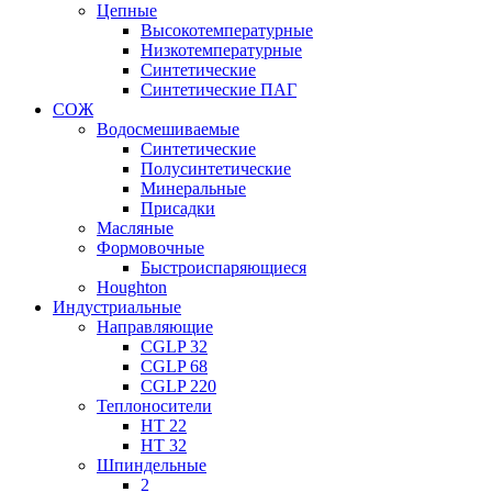
Цепные
Высокотемпературные
Низкотемпературные
Синтетические
Синтетические ПАГ
СОЖ
Водосмешиваемые
Синтетические
Полусинтетические
Минеральные
Присадки
Масляные
Формовочные
Быстроиспаряющиеся
Houghton
Индустриальные
Направляющие
CGLP 32
CGLP 68
CGLP 220
Теплоносители
HT 22
HT 32
Шпиндельные
2