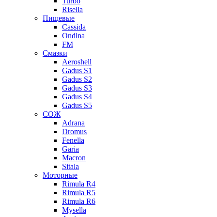
Turbo
Risella
Пищевые
Cassida
Ondina
FM
Смазки
Aeroshell
Gadus S1
Gadus S2
Gadus S3
Gadus S4
Gadus S5
СОЖ
Adrana
Dromus
Fenella
Garia
Macron
Sitala
Моторные
Rimula R4
Rimula R5
Rimula R6
Mysella