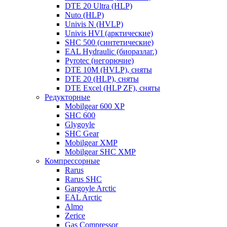
DTE 20 Ultra (HLP)
Nuto (HLP)
Univis N (HVLP)
Univis HVI (арктические)
SHC 500 (синтетические)
EAL Hydraulic (биоразлаг.)
Pyrotec (негорючие)
DTE 10M (HVLP), сняты
DTE 20 (HLP), сняты
DTE Excel (HLP ZF), сняты
Редукторные
Mobilgear 600 XP
SHC 600
Glygoyle
SHC Gear
Mobilgear XMP
Mobilgear SHC XMP
Компрессорные
Rarus
Rarus SHC
Gargoyle Arctic
EAL Arctic
Almo
Zerice
Gas Compressor