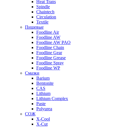
Heat Trans
Spindle
Chaintech
Circulation
Textile
Пищевые
Foodline Air
Foodline AW
Foodline AW PAO
Foodline Chain
Foodline Gear
Foodline Grease
Foodline Spray
Foodline WP
Смазки
Barium
Bentonite
CAS
Lithium
Lithium Complex
Paste
Polyurea
СОЖ
X-Cool
X-Cut