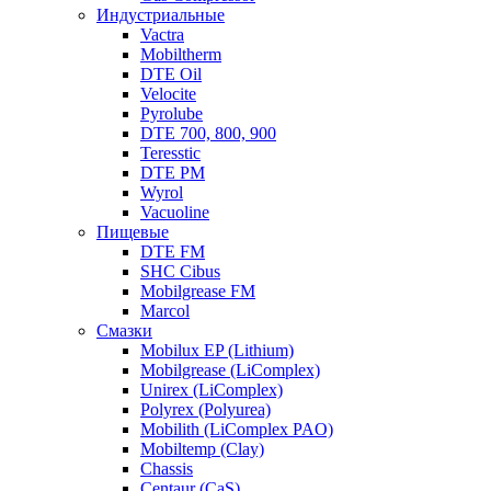
Индустриальные
Vactra
Mobiltherm
DTE Oil
Velocite
Pyrolube
DTE 700, 800, 900
Teresstic
DTE PM
Wyrol
Vacuoline
Пищевые
DTE FM
SHC Cibus
Mobilgrease FM
Marcol
Смазки
Mobilux EP (Lithium)
Mobilgrease (LiComplex)
Unirex (LiComplex)
Polyrex (Polyurea)
Mobilith (LiComplex PAO)
Mobiltemp (Clay)
Chassis
Centaur (CaS)