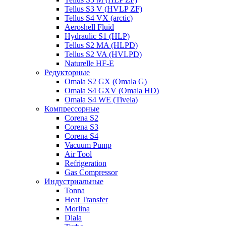
Tellus S3 V (HVLP ZF)
Tellus S4 VX (arctic)
Aeroshell Fluid
Hydraulic S1 (HLP)
Tellus S2 MA (HLPD)
Tellus S2 VA (HVLPD)
Naturelle HF-E
Редукторные
Omala S2 GX (Omala G)
Omala S4 GXV (Omala HD)
Omala S4 WE (Tivela)
Компрессорные
Corena S2
Corena S3
Corena S4
Vacuum Pump
Air Tool
Refrigeration
Gas Compressor
Индустриальные
Tonna
Heat Transfer
Morlina
Diala