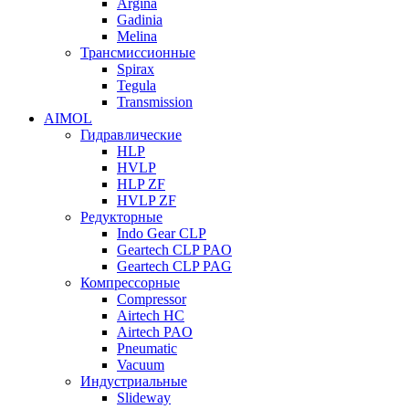
Argina
Gadinia
Melina
Трансмиссионные
Spirax
Tegula
Transmission
AIMOL
Гидравлические
HLP
HVLP
HLP ZF
HVLP ZF
Редукторные
Indo Gear CLP
Geartech CLP PAO
Geartech CLP PAG
Компрессорные
Compressor
Airtech HC
Airtech PAO
Pneumatic
Vacuum
Индустриальные
Slideway