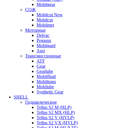
Mobilgear
СОЖ
Mobilcut New
Mobilcut
Mobilmet
Моторные
Delvac
Pegasus
Mobilgard
Agri
Трансмиссионные
ATF
Gear
Gearlube
Mobilfluid
Mobiltrans
Mobilube
Synthetic Gear
SHELL
Гидравлические
Tellus S2 M (HLP)
Tellus S2 MХ (HLP)
Tellus S2 V (HVLP)
Tellus S2 VX (HVLP)
Tellus S3 M (HLP ZF)