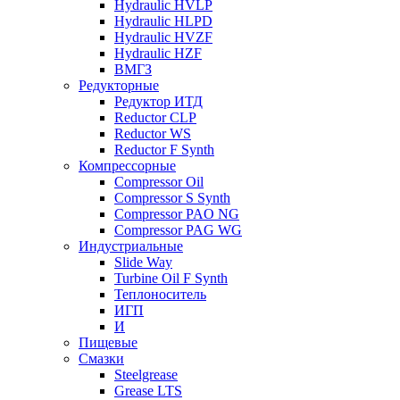
Hydraulic HVLP
Hydraulic HLPD
Hydraulic HVZF
Hydraulic HZF
ВМГЗ
Редукторные
Редуктор ИТД
Reductor CLP
Reductor WS
Reductor F Synth
Компрессорные
Compressor Oil
Compressor S Synth
Compressor PAO NG
Compressor PAG WG
Индустриальные
Slide Way
Turbine Oil F Synth
Теплоноситель
ИГП
И
Пищевые
Смазки
Steelgrease
Grease LTS