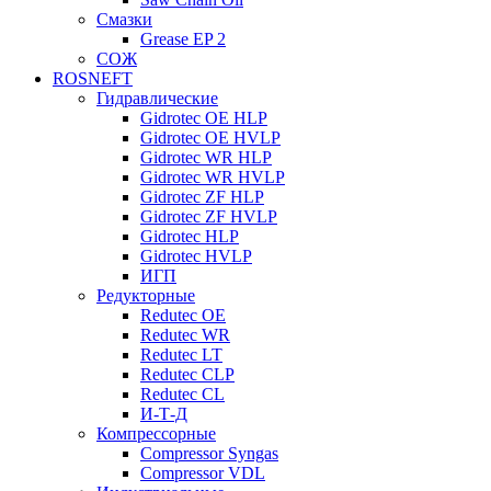
Смазки
Grease EP 2
СОЖ
ROSNEFT
Гидравлические
Gidrotec OE HLP
Gidrotec OE HVLP
Gidrotec WR HLP
Gidrotec WR HVLP
Gidrotec ZF HLP
Gidrotec ZF HVLP
Gidrotec HLP
Gidrotec HVLP
ИГП
Редукторные
Redutec OE
Redutec WR
Redutec LT
Redutec CLP
Redutec CL
И-Т-Д
Компрессорные
Compressor Syngas
Compressor VDL