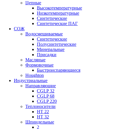
Цепные
Высокотемпературные
Низкотемпературные
Синтетические
Синтетические ПАГ
СОЖ
Водосмешиваемые
Синтетические
Полусинтетические
Минеральные
Присадки
Масляные
Формовочные
Быстроиспаряющиеся
Houghton
Индустриальные
Направляющие
CGLP 32
CGLP 68
CGLP 220
Теплоносители
HT 22
HT 32
Шпиндельные
2