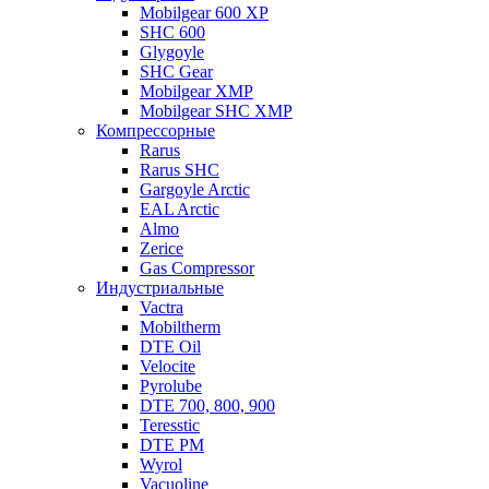
Mobilgear 600 XP
SHC 600
Glygoyle
SHC Gear
Mobilgear XMP
Mobilgear SHC XMP
Компрессорные
Rarus
Rarus SHC
Gargoyle Arctic
EAL Arctic
Almo
Zerice
Gas Compressor
Индустриальные
Vactra
Mobiltherm
DTE Oil
Velocite
Pyrolube
DTE 700, 800, 900
Teresstic
DTE PM
Wyrol
Vacuoline