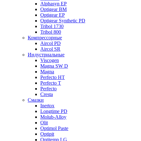
Alphasyn EP
Optigear BM
Optigear EP
Optigear Synthetic PD
Tribol 1730
Tribol 800
Компрессорные
Aircol PD
Aircol SR
Индустриальные
Viscogen
Magna SW D
Magna
Perfecto HT
Perfecto T
Perfecto
Cresta
Смазки
Inertox
Longtime PD
Molub-Alloy
Olit
Optimol Paste
Optipit
Optitemp LG