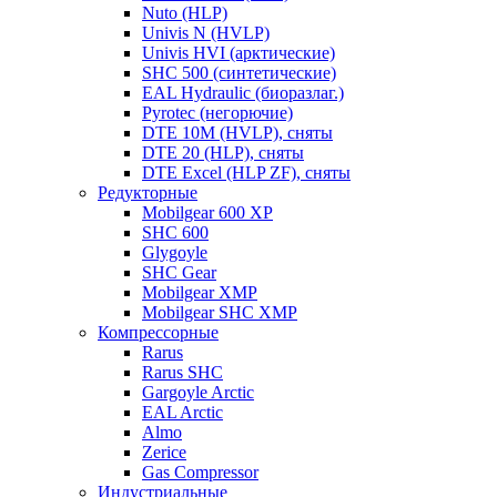
Nuto (HLP)
Univis N (HVLP)
Univis HVI (арктические)
SHC 500 (синтетические)
EAL Hydraulic (биоразлаг.)
Pyrotec (негорючие)
DTE 10M (HVLP), сняты
DTE 20 (HLP), сняты
DTE Excel (HLP ZF), сняты
Редукторные
Mobilgear 600 XP
SHC 600
Glygoyle
SHC Gear
Mobilgear XMP
Mobilgear SHC XMP
Компрессорные
Rarus
Rarus SHC
Gargoyle Arctic
EAL Arctic
Almo
Zerice
Gas Compressor
Индустриальные