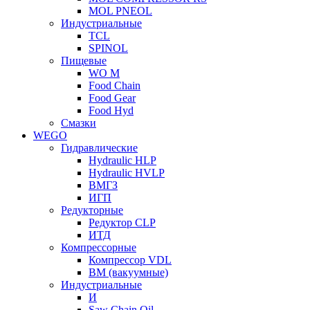
MOL PNEOL
Индустриальные
TCL
SPINOL
Пищевые
WO M
Food Chain
Food Gear
Food Hyd
Смазки
WEGO
Гидравлические
Hydraulic HLP
Hydraulic HVLP
ВМГЗ
ИГП
Редукторные
Редуктор CLP
ИТД
Компрессорные
Компрессор VDL
ВМ (вакуумные)
Индустриальные
И
Saw Chain Oil