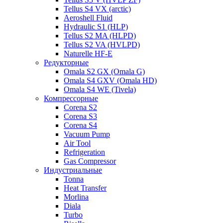
Tellus S4 VX (arctic)
Aeroshell Fluid
Hydraulic S1 (HLP)
Tellus S2 MA (HLPD)
Tellus S2 VA (HVLPD)
Naturelle HF-E
Редукторные
Omala S2 GX (Omala G)
Omala S4 GXV (Omala HD)
Omala S4 WE (Tivela)
Компрессорные
Corena S2
Corena S3
Corena S4
Vacuum Pump
Air Tool
Refrigeration
Gas Compressor
Индустриальные
Tonna
Heat Transfer
Morlina
Diala
Turbo