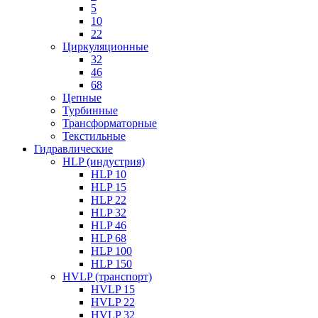
5
10
22
Циркуляционные
32
46
68
Цепные
Турбинные
Трансформаторные
Текстильные
Гидравлические
HLP (индустрия)
HLP 10
HLP 15
HLP 22
HLP 32
HLP 46
HLP 68
HLP 100
HLP 150
HVLP (транспорт)
HVLP 15
HVLP 22
HVLP 32