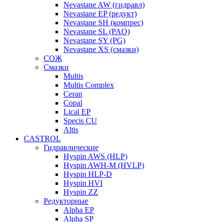
Nevastane AW (гидравл)
Nevastane EP (редукт)
Nevastane SH (компрес)
Nevastane SL (PAO)
Nevastane SY (PG)
Nevastane XS (смазки)
СОЖ
Смазки
Multis
Multis Complex
Ceran
Copal
Lical EP
Specis CU
Altis
CASTROL
Гидравлические
Hyspin AWS (HLP)
Hyspin AWH-M (HVLP)
Hyspin HLP-D
Hyspin HVI
Hyspin ZZ
Редукторные
Alpha EP
Alpha SP