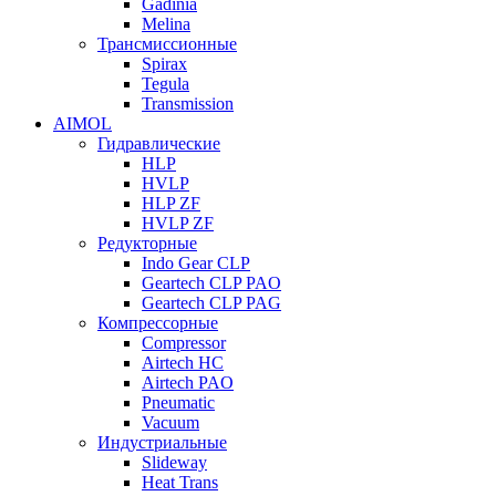
Gadinia
Melina
Трансмиссионные
Spirax
Tegula
Transmission
AIMOL
Гидравлические
HLP
HVLP
HLP ZF
HVLP ZF
Редукторные
Indo Gear CLP
Geartech CLP PAO
Geartech CLP PAG
Компрессорные
Compressor
Airtech HC
Airtech PAO
Pneumatic
Vacuum
Индустриальные
Slideway
Heat Trans