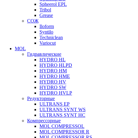
Spheerol EPL
Tribol
Grease
СОЖ
Iloform
Syntilo
Techniclean
Variocut
MOL
Гидравлические
HYDRO HL
HYDRO HLPD
HYDRO HM
HYDRO HME
HYDRO HV
HYDRO SW
HYDRO HVLP
Редукторные
ULTRANS EP
ULTRANS SYNT WS
ULTRANS SYNT HC
Компрессорные
MOL COMPRESSOL
MOL COMPRESSOR R
MOL COMPRESSOR RS