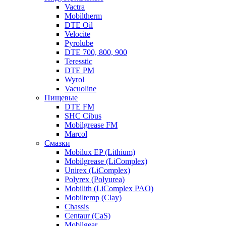
Vactra
Mobiltherm
DTE Oil
Velocite
Pyrolube
DTE 700, 800, 900
Teresstic
DTE PM
Wyrol
Vacuoline
Пищевые
DTE FM
SHC Cibus
Mobilgrease FM
Marcol
Смазки
Mobilux EP (Lithium)
Mobilgrease (LiComplex)
Unirex (LiComplex)
Polyrex (Polyurea)
Mobilith (LiComplex PAO)
Mobiltemp (Clay)
Chassis
Centaur (CaS)
Mobilgear