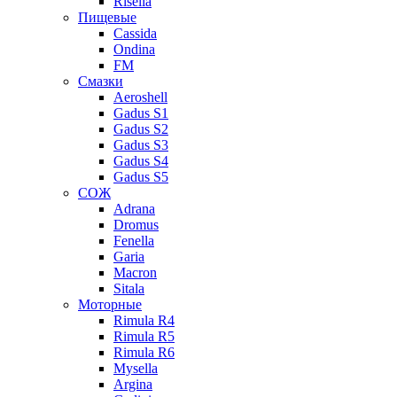
Risella
Пищевые
Cassida
Ondina
FM
Смазки
Aeroshell
Gadus S1
Gadus S2
Gadus S3
Gadus S4
Gadus S5
СОЖ
Adrana
Dromus
Fenella
Garia
Macron
Sitala
Моторные
Rimula R4
Rimula R5
Rimula R6
Mysella
Argina