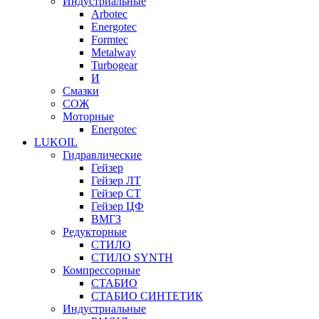
Индустриальные
Arbotec
Energotec
Formtec
Metalway
Turbogear
И
Смазки
СОЖ
Моторные
Energotec
LUKOIL
Гидравлические
Гейзер
Гейзер ЛТ
Гейзер СТ
Гейзер ЦФ
ВМГЗ
Редукторные
СТИЛО
СТИЛО SYNTH
Компрессорные
СТАБИО
СТАБИО СИНТЕТИК
Индустриальные