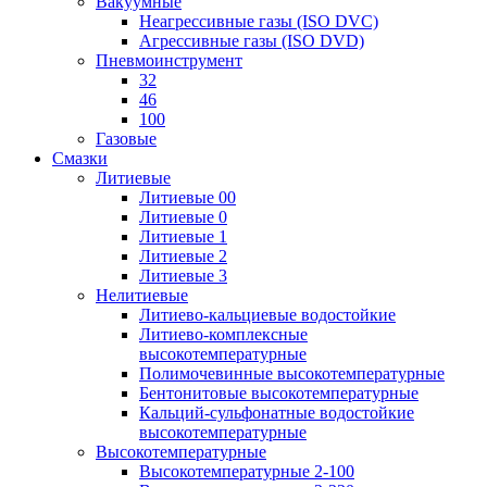
Вакуумные
Неагрессивные газы (ISO DVC)
Агрессивные газы (ISO DVD)
Пневмоинструмент
32
46
100
Газовые
Смазки
Литиевые
Литиевые 00
Литиевые 0
Литиевые 1
Литиевые 2
Литиевые 3
Нелитиевые
Литиево-кальциевые водостойкие
Литиево-комплексные
высокотемпературные
Полимочевинные высокотемпературные
Бентонитовые высокотемпературные
Кальций-сульфонатные водостойкие
высокотемпературные
Высокотемпературные
Высокотемпературные 2-100