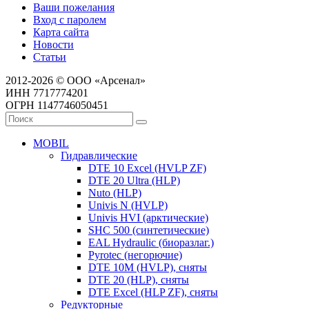
Ваши пожелания
Вход с паролем
Карта сайта
Новости
Статьи
2012-2026 © ООО «Арсенал»
ИНН 7717774201
ОГРН 1147746050451
MOBIL
Гидравлические
DTE 10 Excel (HVLP ZF)
DTE 20 Ultra (HLP)
Nuto (HLP)
Univis N (HVLP)
Univis HVI (арктические)
SHC 500 (синтетические)
EAL Hydraulic (биоразлаг.)
Pyrotec (негорючие)
DTE 10M (HVLP), сняты
DTE 20 (HLP), сняты
DTE Excel (HLP ZF), сняты
Редукторные