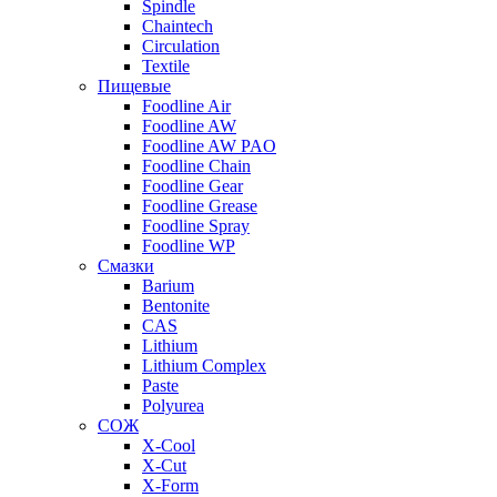
Spindle
Chaintech
Circulation
Textile
Пищевые
Foodline Air
Foodline AW
Foodline AW PAO
Foodline Chain
Foodline Gear
Foodline Grease
Foodline Spray
Foodline WP
Смазки
Barium
Bentonite
CAS
Lithium
Lithium Complex
Paste
Polyurea
СОЖ
X-Cool
X-Cut
X-Form