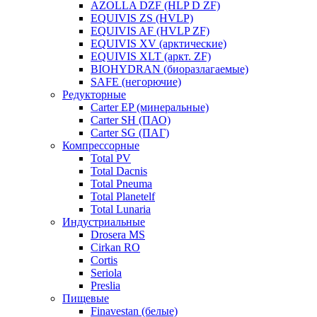
AZOLLA DZF (HLP D ZF)
EQUIVIS ZS (HVLP)
EQUIVIS AF (HVLP ZF)
EQUIVIS XV (арктические)
EQUIVIS XLT (аркт. ZF)
BIOHYDRAN (биоразлагаемые)
SAFE (негорючие)
Редукторные
Carter EP (минеральные)
Carter SH (ПАО)
Carter SG (ПАГ)
Компрессорные
Total PV
Total Dacnis
Total Pneuma
Total Planetelf
Total Lunaria
Индустриальные
Drosera MS
Cirkan RO
Cortis
Seriola
Preslia
Пищевые
Finavestan (белые)