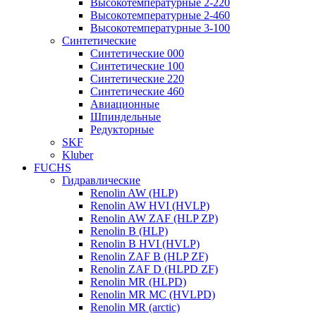
Высокотемпературные 2-220
Высокотемпературные 2-460
Высокотемпературные 3-100
Синтетические
Синтетические 000
Синтетические 100
Синтетические 220
Синтетические 460
Авиационные
Шпиндельные
Редукторные
SKF
Kluber
FUCHS
Гидравлические
Renolin AW (HLP)
Renolin AW HVI (HVLP)
Renolin AW ZAF (HLP ZP)
Renolin B (HLP)
Renolin B HVI (HVLP)
Renolin ZAF B (HLP ZF)
Renolin ZAF D (HLPD ZF)
Renolin MR (HLPD)
Renolin MR MC (HVLPD)
Renolin MR (arctic)