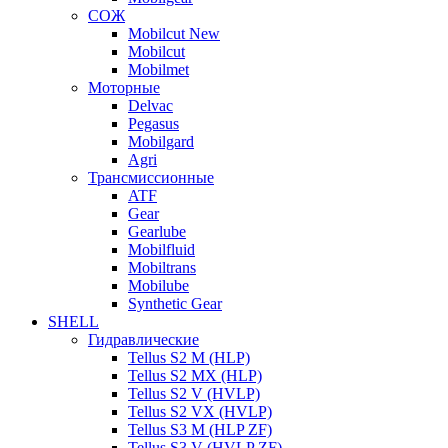
СОЖ
Mobilcut New
Mobilcut
Mobilmet
Моторные
Delvac
Pegasus
Mobilgard
Agri
Трансмиссионные
ATF
Gear
Gearlube
Mobilfluid
Mobiltrans
Mobilube
Synthetic Gear
SHELL
Гидравлические
Tellus S2 M (HLP)
Tellus S2 MХ (HLP)
Tellus S2 V (HVLP)
Tellus S2 VX (HVLP)
Tellus S3 M (HLP ZF)
Tellus S3 V (HVLP ZF)