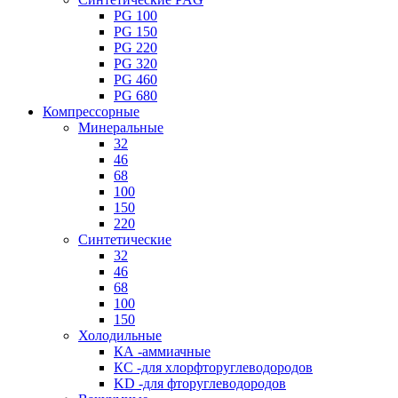
PG 100
PG 150
PG 220
PG 320
PG 460
PG 680
Компрессорные
Минеральные
32
46
68
100
150
220
Синтетические
32
46
68
100
150
Холодильные
КА -аммиачные
КС -для хлорфторуглеводородов
KD -для фторуглеводородов