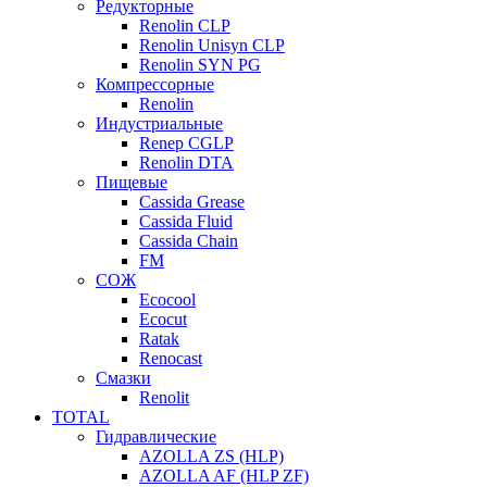
Редукторные
Renolin CLP
Renolin Unisyn CLP
Renolin SYN PG
Компрессорные
Renolin
Индустриальные
Renep CGLP
Renolin DTA
Пищевые
Cassida Grease
Cassida Fluid
Cassida Chain
FM
СОЖ
Ecocool
Ecocut
Ratak
Renocast
Смазки
Renolit
TOTAL
Гидравлические
AZOLLA ZS (HLP)
AZOLLA AF (HLP ZF)