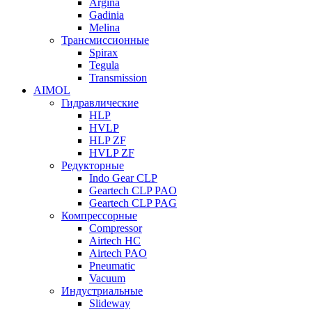
Argina
Gadinia
Melina
Трансмиссионные
Spirax
Tegula
Transmission
AIMOL
Гидравлические
HLP
HVLP
HLP ZF
HVLP ZF
Редукторные
Indo Gear CLP
Geartech CLP PAO
Geartech CLP PAG
Компрессорные
Compressor
Airtech HC
Airtech PAO
Pneumatic
Vacuum
Индустриальные
Slideway