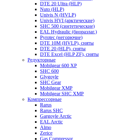
DTE 20 Ultra (HLP)
Nuto (HLP)
Univis N (HVLP)
Univis HVI (арктические)
SHC 500 (синтетические)
EAL Hydraulic (биоразлаг.)
Pyrotec (негорючие)
DTE 10M (HVLP), сняты
DTE 20 (HLP), сняты
DTE Excel (HLP ZF), сняты
Редукторные
Mobilgear 600 XP
SHC 600
Glygoyle
SHC Gear
Mobilgear XMP
Mobilgear SHC XMP
Компрессорные
Rarus
Rarus SHC
Gargoyle Arctic
EAL Arctic
Almo
Zerice
Gas Compressor