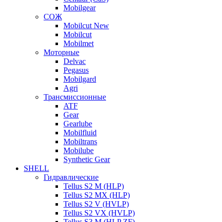
Mobilgear
СОЖ
Mobilcut New
Mobilcut
Mobilmet
Моторные
Delvac
Pegasus
Mobilgard
Agri
Трансмиссионные
ATF
Gear
Gearlube
Mobilfluid
Mobiltrans
Mobilube
Synthetic Gear
SHELL
Гидравлические
Tellus S2 M (HLP)
Tellus S2 MХ (HLP)
Tellus S2 V (HVLP)
Tellus S2 VX (HVLP)
Tellus S3 M (HLP ZF)