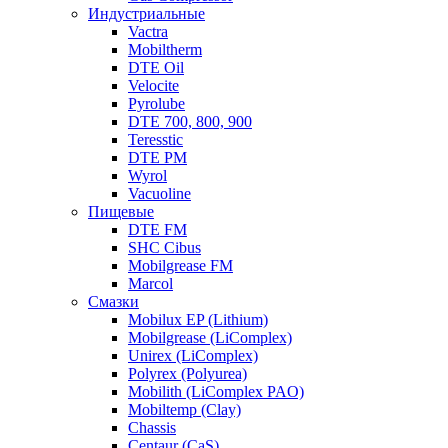
Индустриальные
Vactra
Mobiltherm
DTE Oil
Velocite
Pyrolube
DTE 700, 800, 900
Teresstic
DTE PM
Wyrol
Vacuoline
Пищевые
DTE FM
SHC Cibus
Mobilgrease FM
Marcol
Смазки
Mobilux EP (Lithium)
Mobilgrease (LiComplex)
Unirex (LiComplex)
Polyrex (Polyurea)
Mobilith (LiComplex PAO)
Mobiltemp (Clay)
Chassis
Centaur (CaS)