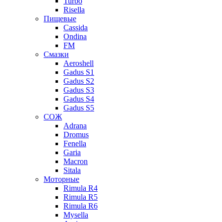
Turbo
Risella
Пищевые
Cassida
Ondina
FM
Смазки
Aeroshell
Gadus S1
Gadus S2
Gadus S3
Gadus S4
Gadus S5
СОЖ
Adrana
Dromus
Fenella
Garia
Macron
Sitala
Моторные
Rimula R4
Rimula R5
Rimula R6
Mysella