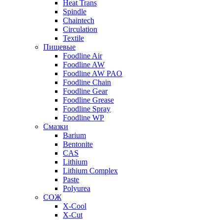
Heat Trans
Spindle
Chaintech
Circulation
Textile
Пищевые
Foodline Air
Foodline AW
Foodline AW PAO
Foodline Chain
Foodline Gear
Foodline Grease
Foodline Spray
Foodline WP
Смазки
Barium
Bentonite
CAS
Lithium
Lithium Complex
Paste
Polyurea
СОЖ
X-Cool
X-Cut