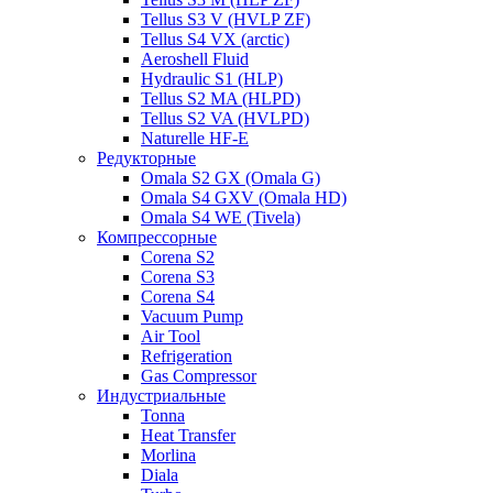
Tellus S3 V (HVLP ZF)
Tellus S4 VX (arctic)
Aeroshell Fluid
Hydraulic S1 (HLP)
Tellus S2 MA (HLPD)
Tellus S2 VA (HVLPD)
Naturelle HF-E
Редукторные
Omala S2 GX (Omala G)
Omala S4 GXV (Omala HD)
Omala S4 WE (Tivela)
Компрессорные
Corena S2
Corena S3
Corena S4
Vacuum Pump
Air Tool
Refrigeration
Gas Compressor
Индустриальные
Tonna
Heat Transfer
Morlina
Diala