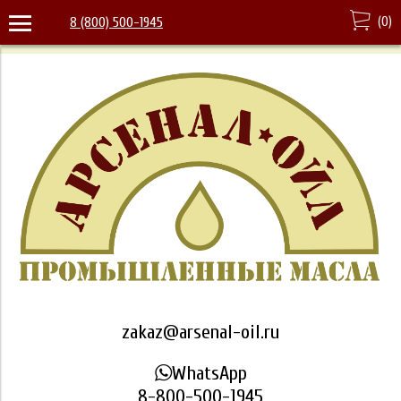
(
0
)
8 (800) 500-1945
zakaz@arsenal-oil.ru
WhatsApp
8-800-500-1945