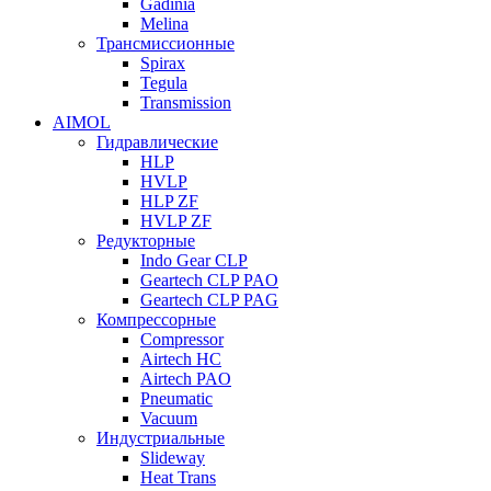
Gadinia
Melina
Трансмиссионные
Spirax
Tegula
Transmission
AIMOL
Гидравлические
HLP
HVLP
HLP ZF
HVLP ZF
Редукторные
Indo Gear CLP
Geartech CLP PAO
Geartech CLP PAG
Компрессорные
Compressor
Airtech HC
Airtech PAO
Pneumatic
Vacuum
Индустриальные
Slideway
Heat Trans