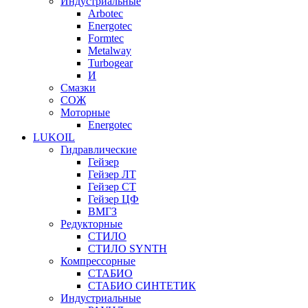
Индустриальные
Arbotec
Energotec
Formtec
Metalway
Turbogear
И
Смазки
СОЖ
Моторные
Energotec
LUKOIL
Гидравлические
Гейзер
Гейзер ЛТ
Гейзер СТ
Гейзер ЦФ
ВМГЗ
Редукторные
СТИЛО
СТИЛО SYNTH
Компрессорные
СТАБИО
СТАБИО СИНТЕТИК
Индустриальные