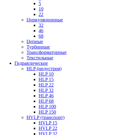
5
10
22
Циркуляционные
32
46
68
Цепные
Турбинные
Трансформаторные
Текстильные
Гидравлические
HLP (индустрия)
HLP 10
HLP 15
HLP 22
HLP 32
HLP 46
HLP 68
HLP 100
HLP 150
HVLP (транспорт)
HVLP 15
HVLP 22
HVLP 32