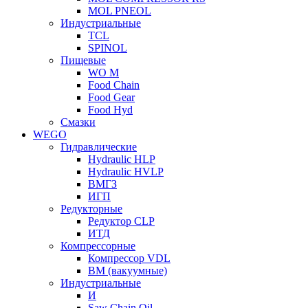
MOL PNEOL
Индустриальные
TCL
SPINOL
Пищевые
WO M
Food Chain
Food Gear
Food Hyd
Смазки
WEGO
Гидравлические
Hydraulic HLP
Hydraulic HVLP
ВМГЗ
ИГП
Редукторные
Редуктор CLP
ИТД
Компрессорные
Компрессор VDL
ВМ (вакуумные)
Индустриальные
И
Saw Chain Oil