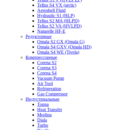
Tellus S4 VX (arctic)
Aeroshell Fluid
Hydraulic S1 (HLP)
Tellus S2 MA (HLPD)
Tellus S2 VA (HVLPD)
Naturelle HF-E
Редукторные
Omala S2 GX (Omala G)
Omala S4 GXV (Omala HD)
Omala S4 WE (Tivela)
Компрессорные
Corena S2
Corena S3
Corena S4
Vacuum Pump
Air Tool
Refrigeration
Gas Compressor
Индустриальные
Tonna
Heat Transfer
Morlina
Diala
Turbo