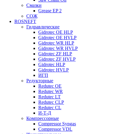
Смазки
Grease EP 2
СОЖ
ROSNEFT
Гидравлические
Gidrotec OE HLP
Gidrotec OE HVLP
Gidrotec WR HLP
Gidrotec WR HVLP
Gidrotec ZF HLP
Gidrotec ZF HVLP
Gidrotec HLP
Gidrotec HVLP
ИГП
Редукторные
Redutec OE
Redutec WR
Redutec LT
Redutec CLP
Redutec CL
И-Т-Д
Компрессорные
Compressor Syngas
Compressor VDL