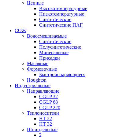
Цепные
Высокотемпературные
Низкотемпературные
Синтетические
Синтетические ПАГ
СОЖ
Водосмешиваемые
Синтетические
Полусинтетические
Минеральные
Присадки
Масляные
Формовочные
Быстроиспаряющиеся
Houghton
Индустриальные
Направляющие
CGLP 32
CGLP 68
CGLP 220
Теплоносители
HT 22
HT 32
Шпиндельные
2