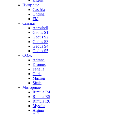
Risella
Пищевые
Cassida
Ondina
FM
Смазки
Aeroshell
Gadus S1
Gadus S2
Gadus S3
Gadus S4
Gadus S5
СОЖ
Adrana
Dromus
Fenella
Garia
Macron
Sitala
Моторные
Rimula R4
Rimula R5
Rimula R6
Mysella
Argina