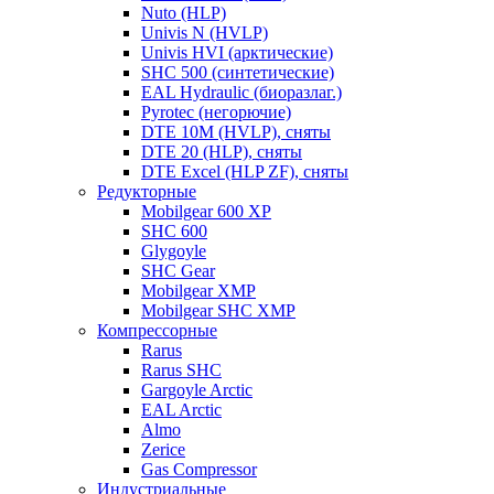
Nuto (HLP)
Univis N (HVLP)
Univis HVI (арктические)
SHC 500 (синтетические)
EAL Hydraulic (биоразлаг.)
Pyrotec (негорючие)
DTE 10M (HVLP), сняты
DTE 20 (HLP), сняты
DTE Excel (HLP ZF), сняты
Редукторные
Mobilgear 600 XP
SHC 600
Glygoyle
SHC Gear
Mobilgear XMP
Mobilgear SHC XMP
Компрессорные
Rarus
Rarus SHC
Gargoyle Arctic
EAL Arctic
Almo
Zerice
Gas Compressor
Индустриальные