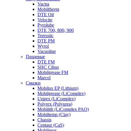
Vactra
Mobiltherm
DTE Oil
Velocite
Pyrolube
DTE 700, 800, 900
Teresstic
DTE PM
Wyrol
Vacuoline
Пищевые
DTE FM
SHC Cibus
Mobilgrease FM
Marcol
Смазки
Mobilux EP (Lithium)
Mobilgrease (LiComplex)
Unirex (LiComplex)
Polyrex (Polyurea)
Mobilith (LiComplex PAO)
Mobiltemp (Clay)
Chassis
Centaur (CaS)
Mobilgear