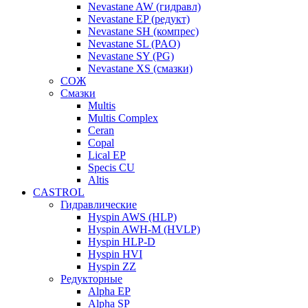
Nevastane AW (гидравл)
Nevastane EP (редукт)
Nevastane SH (компрес)
Nevastane SL (PAO)
Nevastane SY (PG)
Nevastane XS (смазки)
СОЖ
Смазки
Multis
Multis Complex
Ceran
Copal
Lical EP
Specis CU
Altis
CASTROL
Гидравлические
Hyspin AWS (HLP)
Hyspin AWH-M (HVLP)
Hyspin HLP-D
Hyspin HVI
Hyspin ZZ
Редукторные
Alpha EP
Alpha SP