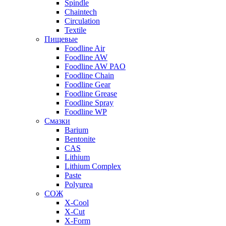
Spindle
Chaintech
Circulation
Textile
Пищевые
Foodline Air
Foodline AW
Foodline AW PAO
Foodline Chain
Foodline Gear
Foodline Grease
Foodline Spray
Foodline WP
Смазки
Barium
Bentonite
CAS
Lithium
Lithium Complex
Paste
Polyurea
СОЖ
X-Cool
X-Cut
X-Form