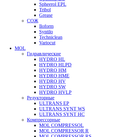
Spheerol EPL
Tribol
Grease
СОЖ
Iloform
Syntilo
Techniclean
Variocut
MOL
Гидравлические
HYDRO HL
HYDRO HLPD
HYDRO HM
HYDRO HME
HYDRO HV
HYDRO SW
HYDRO HVLP
Редукторные
ULTRANS EP
ULTRANS SYNT WS
ULTRANS SYNT HC
Компрессорные
MOL COMPRESSOL
MOL COMPRESSOR R
MOL COMPRESSOR RS