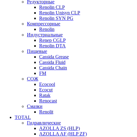
Редукторные
Renolin CLP
Renolin Unisyn CLP
Renolin SYN PG
Компрессорные
Renolin
Индустриальные
Renep CGLP
Renolin DTA
Пищевые
Cassida Grease
Cassida Fluid
Cassida Chain
FM
СОЖ
Ecocool
Ecocut
Ratak
Renocast
Смазки
Renolit
TOTAL
Гидравлические
AZOLLA ZS (HLP)
AZOLLA AF (HLP ZF)