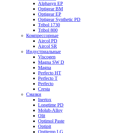
Alphasyn EP
Optigear BM
Optigear EP
Optigear Synthetic PD
Tribol 1730
Tribol 800
Компрессорные
Aircol PD
Aircol SR
Индустриальные
Viscogen
Magna SW D
Magna
Perfecto HT
Perfecto T
Perfecto
Cresta
Смазки
Inertox
Longtime PD
Molub-Alloy
Olit
Optimol Paste
Optipit
Optitemp LG