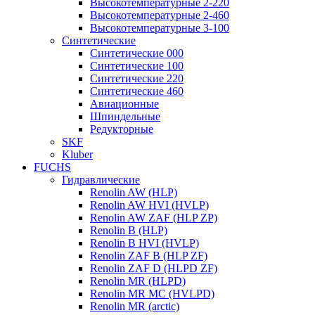
Высокотемпературные 2-220
Высокотемпературные 2-460
Высокотемпературные 3-100
Синтетические
Синтетические 000
Синтетические 100
Синтетические 220
Синтетические 460
Авиационные
Шпиндельные
Редукторные
SKF
Kluber
FUCHS
Гидравлические
Renolin AW (HLP)
Renolin AW HVI (HVLP)
Renolin AW ZAF (HLP ZP)
Renolin B (HLP)
Renolin B HVI (HVLP)
Renolin ZAF B (HLP ZF)
Renolin ZAF D (HLPD ZF)
Renolin MR (HLPD)
Renolin MR MC (HVLPD)
Renolin MR (arctic)