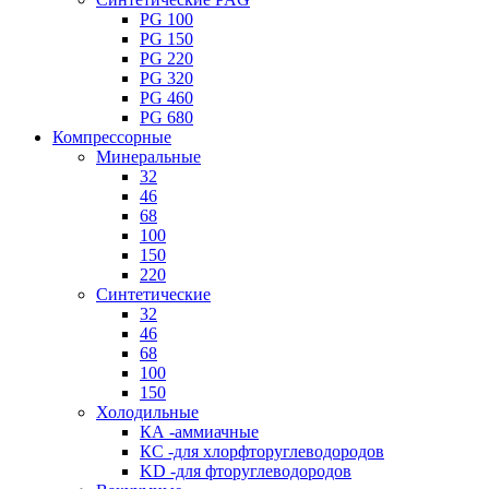
PG 100
PG 150
PG 220
PG 320
PG 460
PG 680
Компрессорные
Минеральные
32
46
68
100
150
220
Синтетические
32
46
68
100
150
Холодильные
КА -аммиачные
КС -для хлорфторуглеводородов
KD -для фторуглеводородов