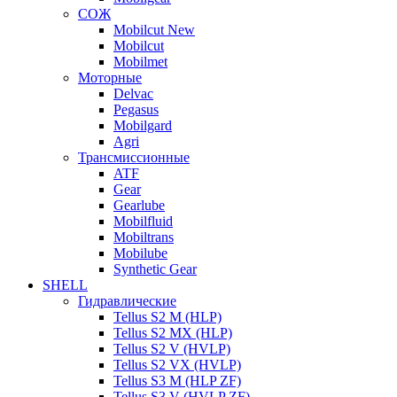
СОЖ
Mobilcut New
Mobilcut
Mobilmet
Моторные
Delvac
Pegasus
Mobilgard
Agri
Трансмиссионные
ATF
Gear
Gearlube
Mobilfluid
Mobiltrans
Mobilube
Synthetic Gear
SHELL
Гидравлические
Tellus S2 M (HLP)
Tellus S2 MХ (HLP)
Tellus S2 V (HVLP)
Tellus S2 VX (HVLP)
Tellus S3 M (HLP ZF)
Tellus S3 V (HVLP ZF)