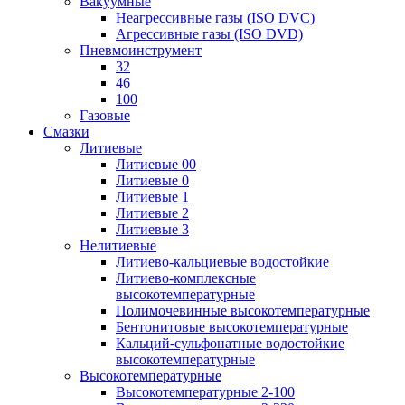
Вакуумные
Неагрессивные газы (ISO DVC)
Агрессивные газы (ISO DVD)
Пневмоинструмент
32
46
100
Газовые
Смазки
Литиевые
Литиевые 00
Литиевые 0
Литиевые 1
Литиевые 2
Литиевые 3
Нелитиевые
Литиево-кальциевые водостойкие
Литиево-комплексные
высокотемпературные
Полимочевинные высокотемпературные
Бентонитовые высокотемпературные
Кальций-сульфонатные водостойкие
высокотемпературные
Высокотемпературные
Высокотемпературные 2-100