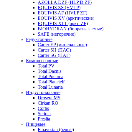
AZOLLA DZF (HLP D ZF)
EQUIVIS ZS (HVLP)
EQUIVIS AF (HVLP ZF)
EQUIVIS XV (арктические)
EQUIVIS XLT (аркт. ZF)
BIOHYDRAN (биоразлагаемые)
SAFE (негорючие)
Редукторные
Carter EP (минеральные)
Carter SH (ПАО)
Carter SG (ПАГ)
Компрессорные
Total PV
Total Dacnis
Total Pneuma
Total Planetelf
Total Lunaria
Индустриальные
Drosera MS
Cirkan RO
Cortis
Seriola
Preslia
Пищевые
Finavestan (белые)