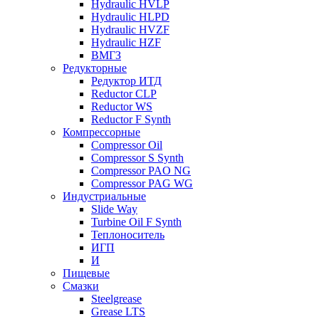
Hydraulic HVLP
Hydraulic HLPD
Hydraulic HVZF
Hydraulic HZF
ВМГЗ
Редукторные
Редуктор ИТД
Reductor CLP
Reductor WS
Reductor F Synth
Компрессорные
Compressor Oil
Compressor S Synth
Compressor PAO NG
Compressor PAG WG
Индустриальные
Slide Way
Turbine Oil F Synth
Теплоноситель
ИГП
И
Пищевые
Смазки
Steelgrease
Grease LTS