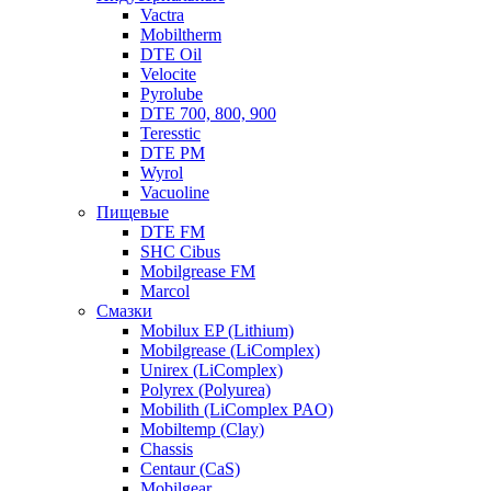
Vactra
Mobiltherm
DTE Oil
Velocite
Pyrolube
DTE 700, 800, 900
Teresstic
DTE PM
Wyrol
Vacuoline
Пищевые
DTE FM
SHC Cibus
Mobilgrease FM
Marcol
Смазки
Mobilux EP (Lithium)
Mobilgrease (LiComplex)
Unirex (LiComplex)
Polyrex (Polyurea)
Mobilith (LiComplex PAO)
Mobiltemp (Clay)
Chassis
Centaur (CaS)
Mobilgear