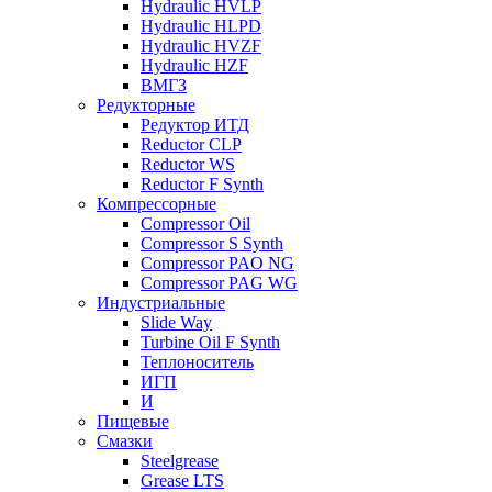
Hydraulic HVLP
Hydraulic HLPD
Hydraulic HVZF
Hydraulic HZF
ВМГЗ
Редукторные
Редуктор ИТД
Reductor CLP
Reductor WS
Reductor F Synth
Компрессорные
Compressor Oil
Compressor S Synth
Compressor PAO NG
Compressor PAG WG
Индустриальные
Slide Way
Turbine Oil F Synth
Теплоноситель
ИГП
И
Пищевые
Смазки
Steelgrease
Grease LTS