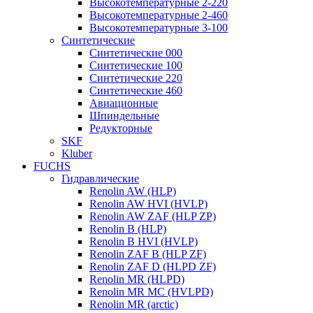
Высокотемпературные 2-220
Высокотемпературные 2-460
Высокотемпературные 3-100
Синтетические
Синтетические 000
Синтетические 100
Синтетические 220
Синтетические 460
Авиационные
Шпиндельные
Редукторные
SKF
Kluber
FUCHS
Гидравлические
Renolin AW (HLP)
Renolin AW HVI (HVLP)
Renolin AW ZAF (HLP ZP)
Renolin B (HLP)
Renolin B HVI (HVLP)
Renolin ZAF B (HLP ZF)
Renolin ZAF D (HLPD ZF)
Renolin MR (HLPD)
Renolin MR MC (HVLPD)
Renolin MR (arctic)