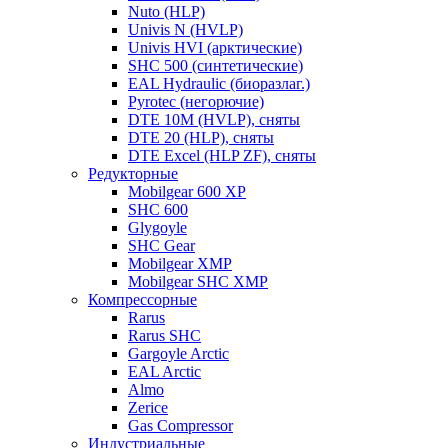
Nuto (HLP)
Univis N (HVLP)
Univis HVI (арктические)
SHC 500 (синтетические)
EAL Hydraulic (биоразлаг.)
Pyrotec (негорючие)
DTE 10M (HVLP), сняты
DTE 20 (HLP), сняты
DTE Excel (HLP ZF), сняты
Редукторные
Mobilgear 600 XP
SHC 600
Glygoyle
SHC Gear
Mobilgear XMP
Mobilgear SHC XMP
Компрессорные
Rarus
Rarus SHC
Gargoyle Arctic
EAL Arctic
Almo
Zerice
Gas Compressor
Индустриальные