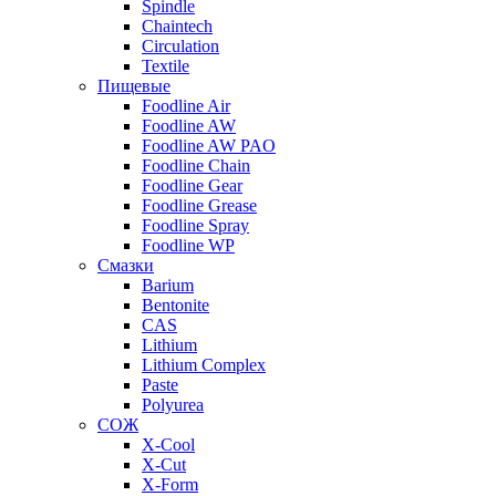
Spindle
Chaintech
Circulation
Textile
Пищевые
Foodline Air
Foodline AW
Foodline AW PAO
Foodline Chain
Foodline Gear
Foodline Grease
Foodline Spray
Foodline WP
Смазки
Barium
Bentonite
CAS
Lithium
Lithium Complex
Paste
Polyurea
СОЖ
X-Cool
X-Cut
X-Form