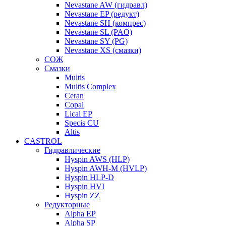
Nevastane AW (гидравл)
Nevastane EP (редукт)
Nevastane SH (компрес)
Nevastane SL (PAO)
Nevastane SY (PG)
Nevastane XS (смазки)
СОЖ
Смазки
Multis
Multis Complex
Ceran
Copal
Lical EP
Specis CU
Altis
CASTROL
Гидравлические
Hyspin AWS (HLP)
Hyspin AWH-M (HVLP)
Hyspin HLP-D
Hyspin HVI
Hyspin ZZ
Редукторные
Alpha EP
Alpha SP