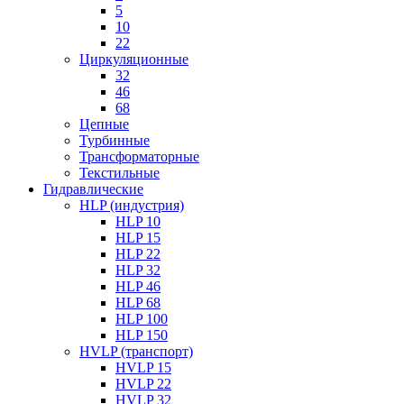
5
10
22
Циркуляционные
32
46
68
Цепные
Турбинные
Трансформаторные
Текстильные
Гидравлические
HLP (индустрия)
HLP 10
HLP 15
HLP 22
HLP 32
HLP 46
HLP 68
HLP 100
HLP 150
HVLP (транспорт)
HVLP 15
HVLP 22
HVLP 32