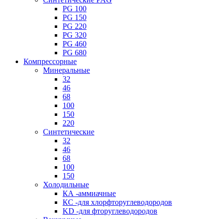
PG 100
PG 150
PG 220
PG 320
PG 460
PG 680
Компрессорные
Минеральные
32
46
68
100
150
220
Синтетические
32
46
68
100
150
Холодильные
КА -аммиачные
КС -для хлорфторуглеводородов
KD -для фторуглеводородов