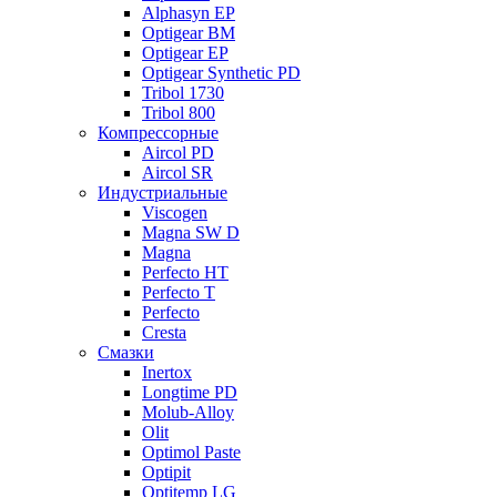
Alphasyn EP
Optigear BM
Optigear EP
Optigear Synthetic PD
Tribol 1730
Tribol 800
Компрессорные
Aircol PD
Aircol SR
Индустриальные
Viscogen
Magna SW D
Magna
Perfecto HT
Perfecto T
Perfecto
Cresta
Смазки
Inertox
Longtime PD
Molub-Alloy
Olit
Optimol Paste
Optipit
Optitemp LG