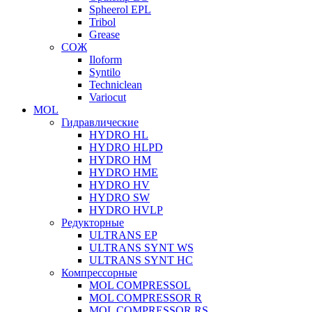
Spheerol EPL
Tribol
Grease
СОЖ
Iloform
Syntilo
Techniclean
Variocut
MOL
Гидравлические
HYDRO HL
HYDRO HLPD
HYDRO HM
HYDRO HME
HYDRO HV
HYDRO SW
HYDRO HVLP
Редукторные
ULTRANS EP
ULTRANS SYNT WS
ULTRANS SYNT HC
Компрессорные
MOL COMPRESSOL
MOL COMPRESSOR R
MOL COMPRESSOR RS