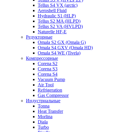
Tellus S4 VX (arctic)
Aeroshell Fluid
Hydraulic S1 (HLP)
Tellus S2 MA (HLPD)
Tellus S2 VA (HVLPD)
Naturelle HF-E
Редукторные
Omala S2 GX (Omala G)
Omala S4 GXV (Omala HD)
Omala S4 WE (Tivela)
Компрессорные
Corena S2
Corena S3
Corena S4
Vacuum Pump
Air Tool
Refrigeration
Gas Compressor
Индустриальные
Tonna
Heat Transfer
Morlina
Diala
Turbo