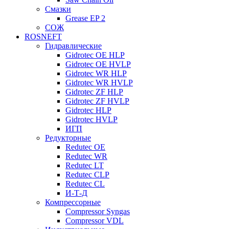
Смазки
Grease EP 2
СОЖ
ROSNEFT
Гидравлические
Gidrotec OE HLP
Gidrotec OE HVLP
Gidrotec WR HLP
Gidrotec WR HVLP
Gidrotec ZF HLP
Gidrotec ZF HVLP
Gidrotec HLP
Gidrotec HVLP
ИГП
Редукторные
Redutec OE
Redutec WR
Redutec LT
Redutec CLP
Redutec CL
И-Т-Д
Компрессорные
Compressor Syngas
Compressor VDL