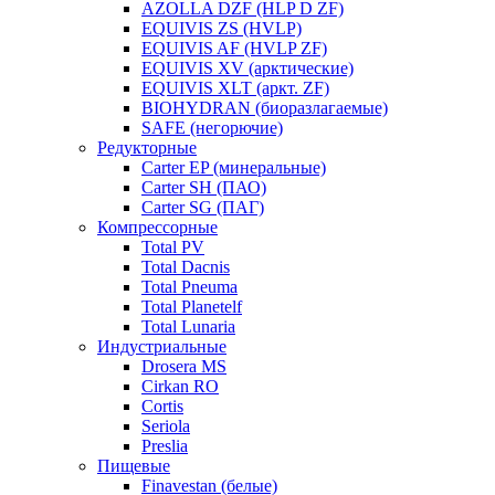
AZOLLA DZF (HLP D ZF)
EQUIVIS ZS (HVLP)
EQUIVIS AF (HVLP ZF)
EQUIVIS XV (арктические)
EQUIVIS XLT (аркт. ZF)
BIOHYDRAN (биоразлагаемые)
SAFE (негорючие)
Редукторные
Carter EP (минеральные)
Carter SH (ПАО)
Carter SG (ПАГ)
Компрессорные
Total PV
Total Dacnis
Total Pneuma
Total Planetelf
Total Lunaria
Индустриальные
Drosera MS
Cirkan RO
Cortis
Seriola
Preslia
Пищевые
Finavestan (белые)