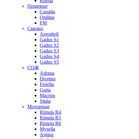
Risella
Пищевые
Cassida
Ondina
FM
Смазки
Aeroshell
Gadus S1
Gadus S2
Gadus S3
Gadus S4
Gadus S5
СОЖ
Adrana
Dromus
Fenella
Garia
Macron
Sitala
Моторные
Rimula R4
Rimula R5
Rimula R6
Mysella
Argina