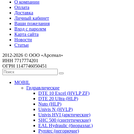
О компании
Оплата
Доставка
Личный кабинет
Ваши пожелания
Вход с паролем
Карта сайта
Новости
Статьи
2012-2026 © ООО «Арсенал»
ИНН 7717774201
ОГРН 1147746050451
MOBIL
Гидравлические
DTE 10 Excel (HVLP ZF)
DTE 20 Ultra (HLP)
Nuto (HLP)
Univis N (HVLP)
Univis HVI (арктические)
SHC 500 (синтетические)
EAL Hydraulic (биоразлаг.)
Pyrotec (негорючие)