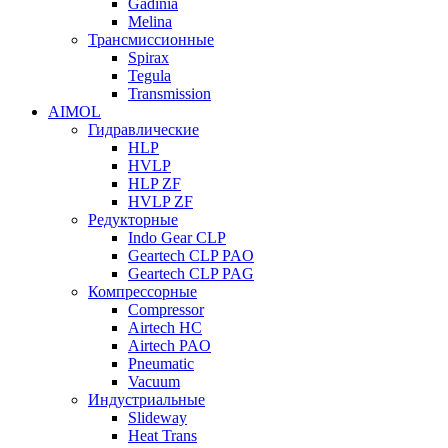
Gadinia
Melina
Трансмиссионные
Spirax
Tegula
Transmission
AIMOL
Гидравлические
HLP
HVLP
HLP ZF
HVLP ZF
Редукторные
Indo Gear CLP
Geartech CLP PAO
Geartech CLP PAG
Компрессорные
Compressor
Airtech HC
Airtech PAO
Pneumatic
Vacuum
Индустриальные
Slideway
Heat Trans