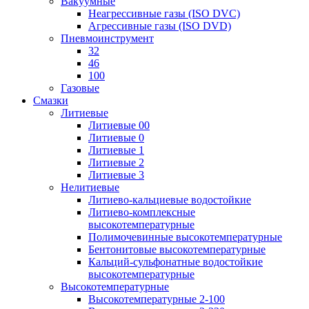
Вакуумные
Неагрессивные газы (ISO DVC)
Агрессивные газы (ISO DVD)
Пневмоинструмент
32
46
100
Газовые
Смазки
Литиевые
Литиевые 00
Литиевые 0
Литиевые 1
Литиевые 2
Литиевые 3
Нелитиевые
Литиево-кальциевые водостойкие
Литиево-комплексные
высокотемпературные
Полимочевинные высокотемпературные
Бентонитовые высокотемпературные
Кальций-сульфонатные водостойкие
высокотемпературные
Высокотемпературные
Высокотемпературные 2-100