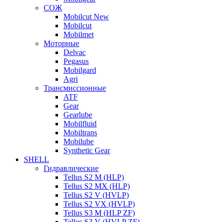
СОЖ
Mobilcut New
Mobilcut
Mobilmet
Моторные
Delvac
Pegasus
Mobilgard
Agri
Трансмиссионные
ATF
Gear
Gearlube
Mobilfluid
Mobiltrans
Mobilube
Synthetic Gear
SHELL
Гидравлические
Tellus S2 M (HLP)
Tellus S2 MХ (HLP)
Tellus S2 V (HVLP)
Tellus S2 VX (HVLP)
Tellus S3 M (HLP ZF)
Tellus S3 V (HVLP ZF)