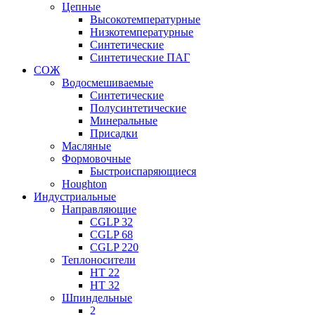
Цепные
Высокотемпературные
Низкотемпературные
Синтетические
Синтетические ПАГ
СОЖ
Водосмешиваемые
Синтетические
Полусинтетические
Минеральные
Присадки
Масляные
Формовочные
Быстроиспаряющиеся
Houghton
Индустриальные
Направляющие
CGLP 32
CGLP 68
CGLP 220
Теплоносители
HT 22
HT 32
Шпиндельные
2