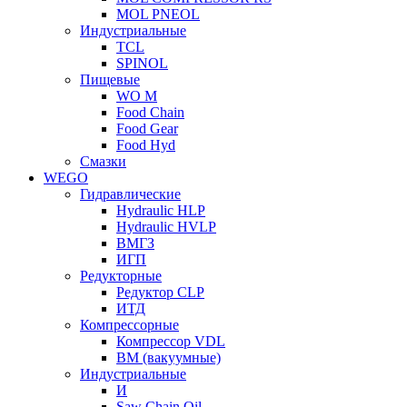
MOL PNEOL
Индустриальные
TCL
SPINOL
Пищевые
WO M
Food Chain
Food Gear
Food Hyd
Смазки
WEGO
Гидравлические
Hydraulic HLP
Hydraulic HVLP
ВМГЗ
ИГП
Редукторные
Редуктор CLP
ИТД
Компрессорные
Компрессор VDL
ВМ (вакуумные)
Индустриальные
И
Saw Chain Oil