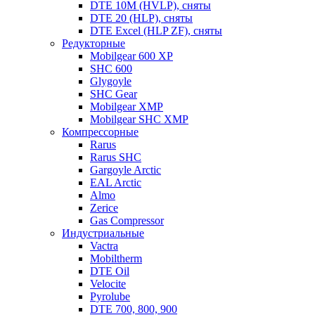
DTE 10M (HVLP), сняты
DTE 20 (HLP), сняты
DTE Excel (HLP ZF), сняты
Редукторные
Mobilgear 600 XP
SHC 600
Glygoyle
SHC Gear
Mobilgear XMP
Mobilgear SHC XMP
Компрессорные
Rarus
Rarus SHC
Gargoyle Arctic
EAL Arctic
Almo
Zerice
Gas Compressor
Индустриальные
Vactra
Mobiltherm
DTE Oil
Velocite
Pyrolube
DTE 700, 800, 900