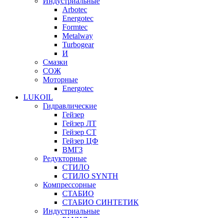
Индустриальные
Arbotec
Energotec
Formtec
Metalway
Turbogear
И
Смазки
СОЖ
Моторные
Energotec
LUKOIL
Гидравлические
Гейзер
Гейзер ЛТ
Гейзер СТ
Гейзер ЦФ
ВМГЗ
Редукторные
СТИЛО
СТИЛО SYNTH
Компрессорные
СТАБИО
СТАБИО СИНТЕТИК
Индустриальные