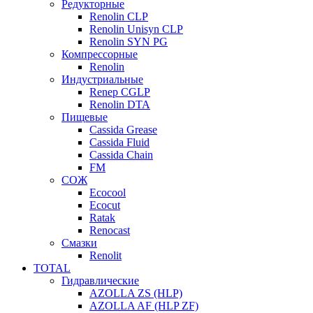
Редукторные
Renolin CLP
Renolin Unisyn CLP
Renolin SYN PG
Компрессорные
Renolin
Индустриальные
Renep CGLP
Renolin DTA
Пищевые
Cassida Grease
Cassida Fluid
Cassida Chain
FM
СОЖ
Ecocool
Ecocut
Ratak
Renocast
Смазки
Renolit
TOTAL
Гидравлические
AZOLLA ZS (HLP)
AZOLLA AF (HLP ZF)