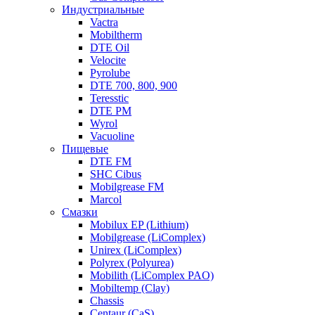
Индустриальные
Vactra
Mobiltherm
DTE Oil
Velocite
Pyrolube
DTE 700, 800, 900
Teresstic
DTE PM
Wyrol
Vacuoline
Пищевые
DTE FM
SHC Cibus
Mobilgrease FM
Marcol
Смазки
Mobilux EP (Lithium)
Mobilgrease (LiComplex)
Unirex (LiComplex)
Polyrex (Polyurea)
Mobilith (LiComplex PAO)
Mobiltemp (Clay)
Chassis
Centaur (CaS)