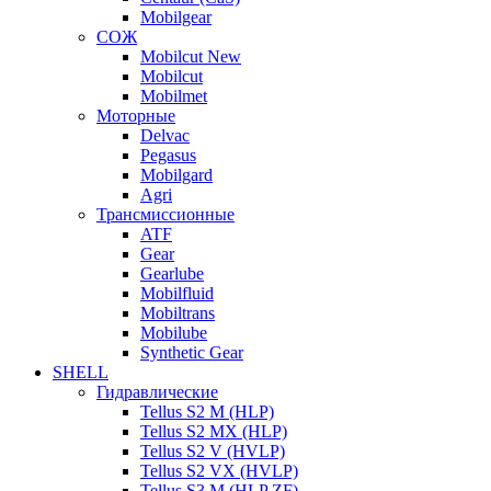
Mobilgear
СОЖ
Mobilcut New
Mobilcut
Mobilmet
Моторные
Delvac
Pegasus
Mobilgard
Agri
Трансмиссионные
ATF
Gear
Gearlube
Mobilfluid
Mobiltrans
Mobilube
Synthetic Gear
SHELL
Гидравлические
Tellus S2 M (HLP)
Tellus S2 MХ (HLP)
Tellus S2 V (HVLP)
Tellus S2 VX (HVLP)
Tellus S3 M (HLP ZF)