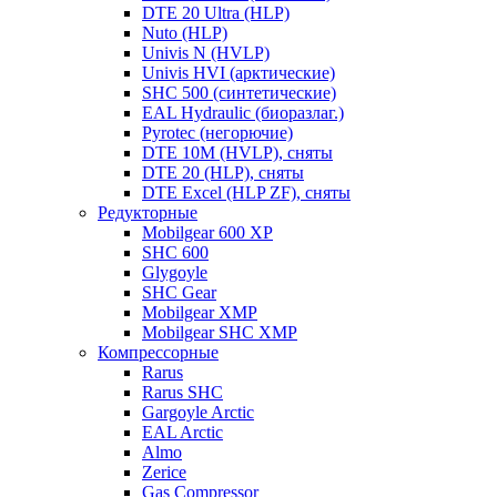
DTE 20 Ultra (HLP)
Nuto (HLP)
Univis N (HVLP)
Univis HVI (арктические)
SHC 500 (синтетические)
EAL Hydraulic (биоразлаг.)
Pyrotec (негорючие)
DTE 10M (HVLP), сняты
DTE 20 (HLP), сняты
DTE Excel (HLP ZF), сняты
Редукторные
Mobilgear 600 XP
SHC 600
Glygoyle
SHC Gear
Mobilgear XMP
Mobilgear SHC XMP
Компрессорные
Rarus
Rarus SHC
Gargoyle Arctic
EAL Arctic
Almo
Zerice
Gas Compressor