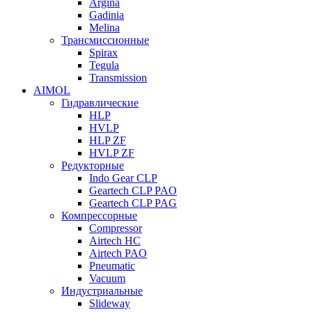
Argina
Gadinia
Melina
Трансмиссионные
Spirax
Tegula
Transmission
AIMOL
Гидравлические
HLP
HVLP
HLP ZF
HVLP ZF
Редукторные
Indo Gear CLP
Geartech CLP PAO
Geartech CLP PAG
Компрессорные
Compressor
Airtech HC
Airtech PAO
Pneumatic
Vacuum
Индустриальные
Slideway