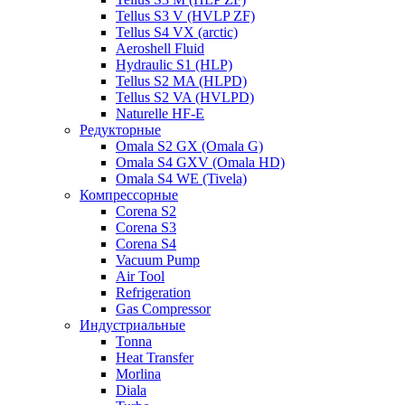
Tellus S3 V (HVLP ZF)
Tellus S4 VX (arctic)
Aeroshell Fluid
Hydraulic S1 (HLP)
Tellus S2 MA (HLPD)
Tellus S2 VA (HVLPD)
Naturelle HF-E
Редукторные
Omala S2 GX (Omala G)
Omala S4 GXV (Omala HD)
Omala S4 WE (Tivela)
Компрессорные
Corena S2
Corena S3
Corena S4
Vacuum Pump
Air Tool
Refrigeration
Gas Compressor
Индустриальные
Tonna
Heat Transfer
Morlina
Diala