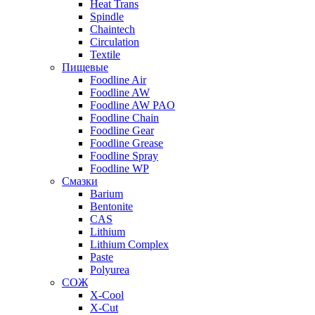
Heat Trans
Spindle
Chaintech
Circulation
Textile
Пищевые
Foodline Air
Foodline AW
Foodline AW PAO
Foodline Chain
Foodline Gear
Foodline Grease
Foodline Spray
Foodline WP
Смазки
Barium
Bentonite
CAS
Lithium
Lithium Complex
Paste
Polyurea
СОЖ
X-Cool
X-Cut