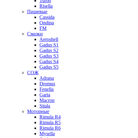
Turbo
Risella
Пищевые
Cassida
Ondina
FM
Смазки
Aeroshell
Gadus S1
Gadus S2
Gadus S3
Gadus S4
Gadus S5
СОЖ
Adrana
Dromus
Fenella
Garia
Macron
Sitala
Моторные
Rimula R4
Rimula R5
Rimula R6
Mysella