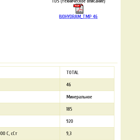
TDS (техническое описание)
BIOHYDRAM_TMP 46
TOTAL
46
Минеральное
185
920
00 С, сСт
9,3