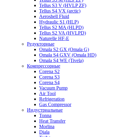
Tellus S3 V (HVLP ZF)
Tellus S4 VX (arctic)
Aeroshell Fluid
Hydraulic S1 (HLP)
Tellus S2 MA (HLPD)
Tellus S2 VA (HVLPD)
Naturelle HF-E
Редукторные
Omala S2 GX (Omala G)
Omala S4 GXV (Omala HD)
Omala S4 WE (Tivela)
Компрессорные
Corena S2
Corena S3
Corena S4
Vacuum Pump
Air Tool
Refrigeration
Gas Compressor
Индустриальные
Tonna
Heat Transfer
Morlina
Diala