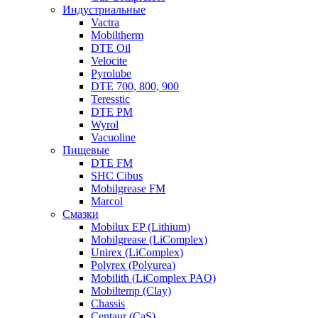
Индустриальные
Vactra
Mobiltherm
DTE Oil
Velocite
Pyrolube
DTE 700, 800, 900
Teresstic
DTE PM
Wyrol
Vacuoline
Пищевые
DTE FM
SHC Cibus
Mobilgrease FM
Marcol
Смазки
Mobilux EP (Lithium)
Mobilgrease (LiComplex)
Unirex (LiComplex)
Polyrex (Polyurea)
Mobilith (LiComplex PAO)
Mobiltemp (Clay)
Chassis
Centaur (CaS)