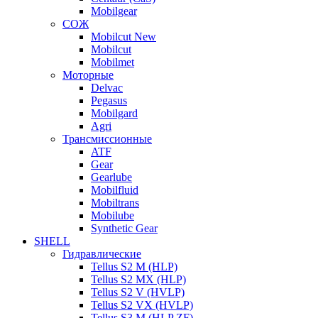
Mobilgear
СОЖ
Mobilcut New
Mobilcut
Mobilmet
Моторные
Delvac
Pegasus
Mobilgard
Agri
Трансмиссионные
ATF
Gear
Gearlube
Mobilfluid
Mobiltrans
Mobilube
Synthetic Gear
SHELL
Гидравлические
Tellus S2 M (HLP)
Tellus S2 MХ (HLP)
Tellus S2 V (HVLP)
Tellus S2 VX (HVLP)
Tellus S3 M (HLP ZF)