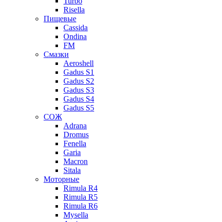
Turbo
Risella
Пищевые
Cassida
Ondina
FM
Смазки
Aeroshell
Gadus S1
Gadus S2
Gadus S3
Gadus S4
Gadus S5
СОЖ
Adrana
Dromus
Fenella
Garia
Macron
Sitala
Моторные
Rimula R4
Rimula R5
Rimula R6
Mysella