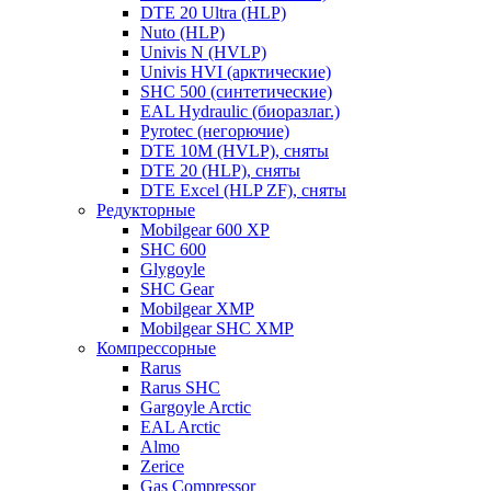
DTE 20 Ultra (HLP)
Nuto (HLP)
Univis N (HVLP)
Univis HVI (арктические)
SHC 500 (синтетические)
EAL Hydraulic (биоразлаг.)
Pyrotec (негорючие)
DTE 10M (HVLP), сняты
DTE 20 (HLP), сняты
DTE Excel (HLP ZF), сняты
Редукторные
Mobilgear 600 XP
SHC 600
Glygoyle
SHC Gear
Mobilgear XMP
Mobilgear SHC XMP
Компрессорные
Rarus
Rarus SHC
Gargoyle Arctic
EAL Arctic
Almo
Zerice
Gas Compressor