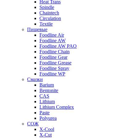
Heat Trans
Spindle
Chaintech
Circulation
Textile
Пищевые
Foodline Air
Foodline AW
Foodline AW PAO
Foodline Chain
Foodline Gear
Foodline Grease
Foodline Spray
Foodline WP
Смазки
Barium
Bentonite
CAS
Lithium
Lithium Complex
Paste
Polyurea
СОЖ
X-Cool
X-Cut