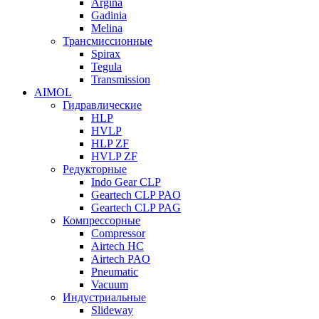
Argina
Gadinia
Melina
Трансмиссионные
Spirax
Tegula
Transmission
AIMOL
Гидравлические
HLP
HVLP
HLP ZF
HVLP ZF
Редукторные
Indo Gear CLP
Geartech CLP PAO
Geartech CLP PAG
Компрессорные
Compressor
Airtech HC
Airtech PAO
Pneumatic
Vacuum
Индустриальные
Slideway