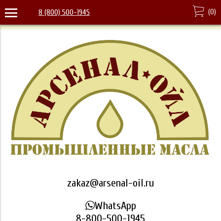
(
0
)
8 (800) 500-1945
zakaz@arsenal-oil.ru
WhatsApp
8-800-500-1945