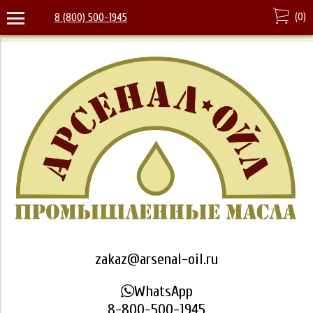
(
0
)
8 (800) 500-1945
zakaz@arsenal-oil.ru
WhatsApp
8-800-500-1945