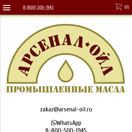
(
0
)
8 (800) 500-1945
zakaz@arsenal-oil.ru
WhatsApp
8-800-500-1945