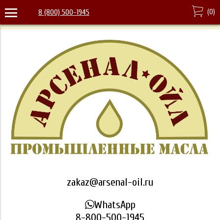
(
0
)
8 (800) 500-1945
zakaz@arsenal-oil.ru
WhatsApp
8-800-500-1945