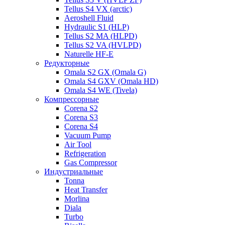
Tellus S4 VX (arctic)
Aeroshell Fluid
Hydraulic S1 (HLP)
Tellus S2 MA (HLPD)
Tellus S2 VA (HVLPD)
Naturelle HF-E
Редукторные
Omala S2 GX (Omala G)
Omala S4 GXV (Omala HD)
Omala S4 WE (Tivela)
Компрессорные
Corena S2
Corena S3
Corena S4
Vacuum Pump
Air Tool
Refrigeration
Gas Compressor
Индустриальные
Tonna
Heat Transfer
Morlina
Diala
Turbo