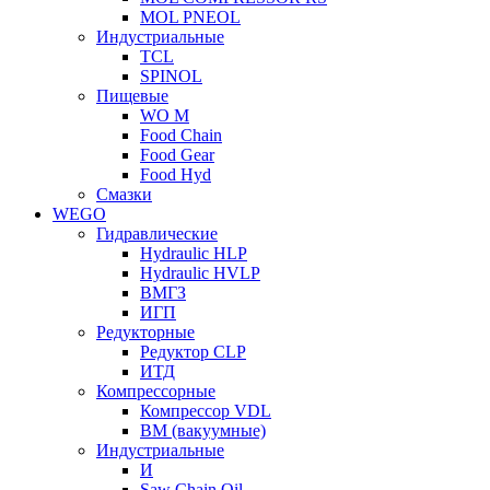
MOL PNEOL
Индустриальные
TCL
SPINOL
Пищевые
WO M
Food Chain
Food Gear
Food Hyd
Смазки
WEGO
Гидравлические
Hydraulic HLP
Hydraulic HVLP
ВМГЗ
ИГП
Редукторные
Редуктор CLP
ИТД
Компрессорные
Компрессор VDL
ВМ (вакуумные)
Индустриальные
И
Saw Chain Oil