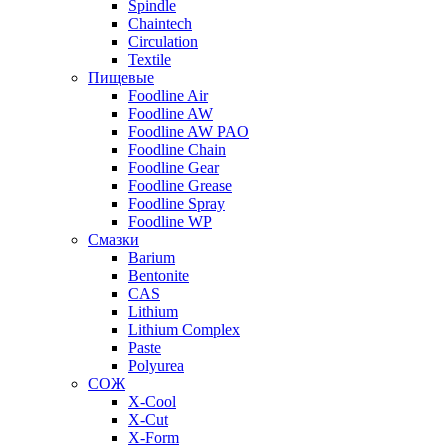
Spindle
Chaintech
Circulation
Textile
Пищевые
Foodline Air
Foodline AW
Foodline AW PAO
Foodline Chain
Foodline Gear
Foodline Grease
Foodline Spray
Foodline WP
Смазки
Barium
Bentonite
CAS
Lithium
Lithium Complex
Paste
Polyurea
СОЖ
X-Cool
X-Cut
X-Form