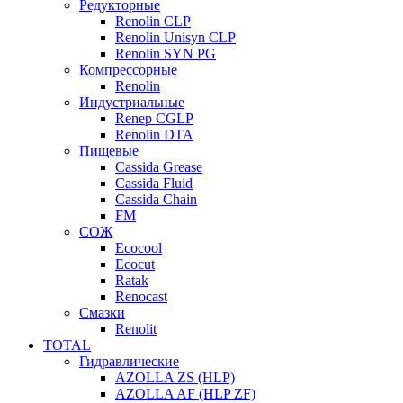
Редукторные
Renolin CLP
Renolin Unisyn CLP
Renolin SYN PG
Компрессорные
Renolin
Индустриальные
Renep CGLP
Renolin DTA
Пищевые
Cassida Grease
Cassida Fluid
Cassida Chain
FM
СОЖ
Ecocool
Ecocut
Ratak
Renocast
Смазки
Renolit
TOTAL
Гидравлические
AZOLLA ZS (HLP)
AZOLLA AF (HLP ZF)