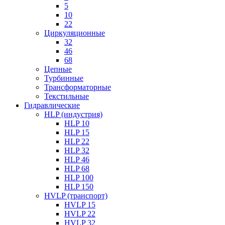
5
10
22
Циркуляционные
32
46
68
Цепные
Турбинные
Трансформаторные
Текстильные
Гидравлические
HLP (индустрия)
HLP 10
HLP 15
HLP 22
HLP 32
HLP 46
HLP 68
HLP 100
HLP 150
HVLP (транспорт)
HVLP 15
HVLP 22
HVLP 32