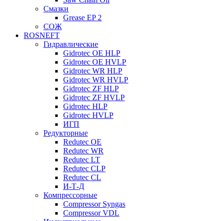
Смазки
Grease EP 2
СОЖ
ROSNEFT
Гидравлические
Gidrotec OE HLP
Gidrotec OE HVLP
Gidrotec WR HLP
Gidrotec WR HVLP
Gidrotec ZF HLP
Gidrotec ZF HVLP
Gidrotec HLP
Gidrotec HVLP
ИГП
Редукторные
Redutec OE
Redutec WR
Redutec LT
Redutec CLP
Redutec CL
И-Т-Д
Компрессорные
Compressor Syngas
Compressor VDL