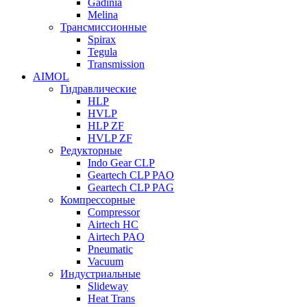
Gadinia
Melina
Трансмиссионные
Spirax
Tegula
Transmission
AIMOL
Гидравлические
HLP
HVLP
HLP ZF
HVLP ZF
Редукторные
Indo Gear CLP
Geartech CLP PAO
Geartech CLP PAG
Компрессорные
Compressor
Airtech HC
Airtech PAO
Pneumatic
Vacuum
Индустриальные
Slideway
Heat Trans