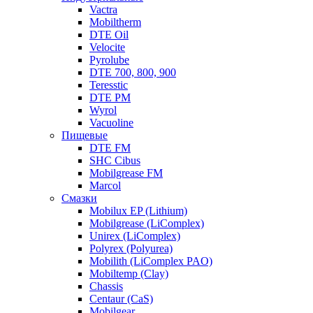
Vactra
Mobiltherm
DTE Oil
Velocite
Pyrolube
DTE 700, 800, 900
Teresstic
DTE PM
Wyrol
Vacuoline
Пищевые
DTE FM
SHC Cibus
Mobilgrease FM
Marcol
Смазки
Mobilux EP (Lithium)
Mobilgrease (LiComplex)
Unirex (LiComplex)
Polyrex (Polyurea)
Mobilith (LiComplex PAO)
Mobiltemp (Clay)
Chassis
Centaur (CaS)
Mobilgear