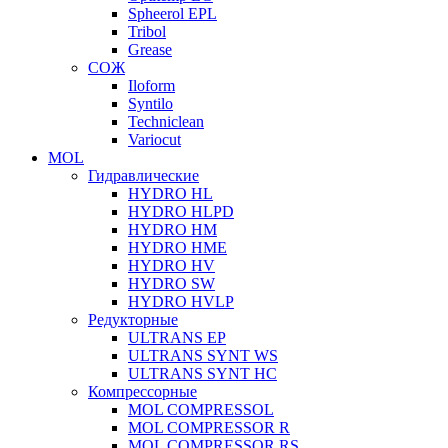
Spheerol EPL
Tribol
Grease
СОЖ
Iloform
Syntilo
Techniclean
Variocut
MOL
Гидравлические
HYDRO HL
HYDRO HLPD
HYDRO HM
HYDRO HME
HYDRO HV
HYDRO SW
HYDRO HVLP
Редукторные
ULTRANS EP
ULTRANS SYNT WS
ULTRANS SYNT HC
Компрессорные
MOL COMPRESSOL
MOL COMPRESSOR R
MOL COMPRESSOR RS