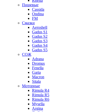
Risella
Пищевые
Cassida
Ondina
FM
Смазки
Aeroshell
Gadus S1
Gadus S2
Gadus S3
Gadus S4
Gadus S5
СОЖ
Adrana
Dromus
Fenella
Garia
Macron
Sitala
Моторные
Rimula R4
Rimula R5
Rimula R6
Mysella
Argina