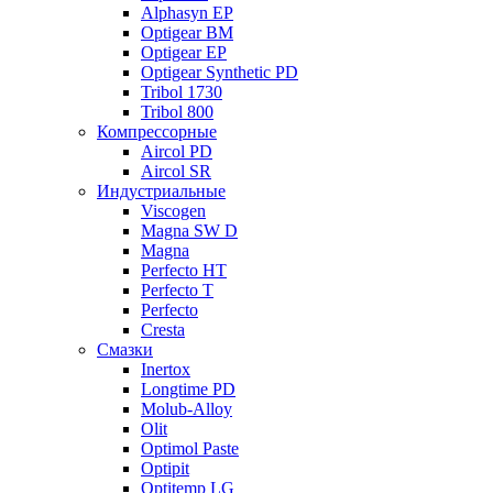
Alphasyn EP
Optigear BM
Optigear EP
Optigear Synthetic PD
Tribol 1730
Tribol 800
Компрессорные
Aircol PD
Aircol SR
Индустриальные
Viscogen
Magna SW D
Magna
Perfecto HT
Perfecto T
Perfecto
Cresta
Смазки
Inertox
Longtime PD
Molub-Alloy
Olit
Optimol Paste
Optipit
Optitemp LG