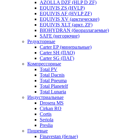
AZOLLA DZF (HLP D ZF)
EQUIVIS ZS (HVLP)
EQUIVIS AF (HVLP ZF)
EQUIVIS XV (арктические)
EQUIVIS XLT (аркт. ZF)
BIOHYDRAN (биоразлагаемые)
SAFE (негорючие)
Редукторные
Carter EP (минеральные)
Carter SH (ПАО)
Carter SG (ПАГ)
Компрессорные
Total PV
Total Dacnis
Total Pneuma
Total Planetelf
Total Lunaria
Индустриальные
Drosera MS
Cirkan RO
Cortis
Seriola
Preslia
Пищевые
Finavestan (белые)