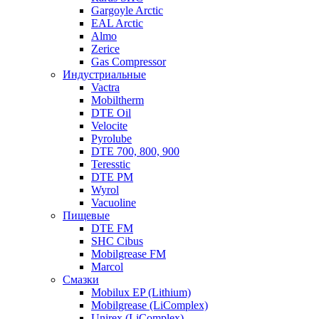
Gargoyle Arctic
EAL Arctic
Almo
Zerice
Gas Compressor
Индустриальные
Vactra
Mobiltherm
DTE Oil
Velocite
Pyrolube
DTE 700, 800, 900
Teresstic
DTE PM
Wyrol
Vacuoline
Пищевые
DTE FM
SHC Cibus
Mobilgrease FM
Marcol
Смазки
Mobilux EP (Lithium)
Mobilgrease (LiComplex)
Unirex (LiComplex)