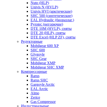
Nuto (HLP)
Univis N (HVLP)
Univis HVI (арктические)
SHC 500 (синтетические)
EAL Hydraulic (биоразлаг.)
Pyrotec (негорючие)
DTE 10M (HVLP), сняты
DTE 20 (HLP), сняты
DTE Excel (HLP ZF), сняты
Редукторные
Mobilgear 600 XP
SHC 600
Glygoyle
SHC Gear
Mobilgear XMP
Mobilgear SHC XMP
Компрессорные
Rarus
Rarus SHC
Gargoyle Arctic
EAL Arctic
Almo
Zerice
Gas Compressor
Индустриальные