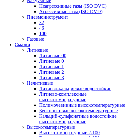
Вакуумные
Неагрессивные газы (ISO DVC)
Агрессивные газы (ISO DVD)
Пневмоинструмент
32
46
100
Газовые
Смазки
Литиевые
Литиевые 00
Литиевые 0
Литиевые 1
Литиевые 2
Литиевые 3
Нелитиевые
Литиево-кальциевые водостойкие
Литиево-комплексные
высокотемпературные
Полимочевинные высокотемпературные
Бентонитовые высокотемпературные
Кальций-сульфонатные водостойкие
высокотемпературные
Высокотемпературные
Высокотемпературные 2-100