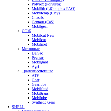
Polyrex (Polyurea)
Mobilith (LiComplex PAO)
Mobiltemp (Clay)
Chassis
Centaur (CaS)
Mobilgear
СОЖ
Mobilcut New
Mobilcut
Mobilmet
Моторные
Delvac
Pegasus
Mobilgard
Agri
Трансмиссионные
ATF
Gear
Gearlube
Mobilfluid
Mobiltrans
Mobilube
Synthetic Gear
SHELL