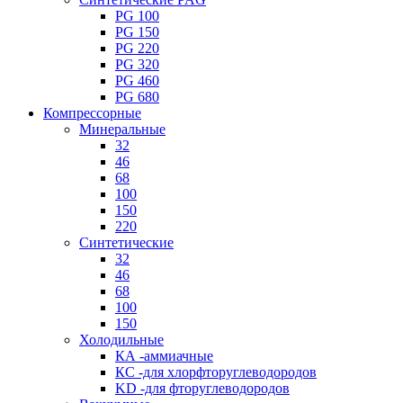
PG 100
PG 150
PG 220
PG 320
PG 460
PG 680
Компрессорные
Минеральные
32
46
68
100
150
220
Синтетические
32
46
68
100
150
Холодильные
КА -аммиачные
КС -для хлорфторуглеводородов
KD -для фторуглеводородов