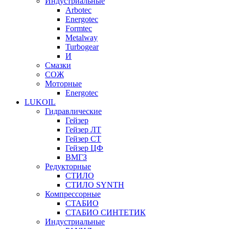
Индустриальные
Arbotec
Energotec
Formtec
Metalway
Turbogear
И
Смазки
СОЖ
Моторные
Energotec
LUKOIL
Гидравлические
Гейзер
Гейзер ЛТ
Гейзер СТ
Гейзер ЦФ
ВМГЗ
Редукторные
СТИЛО
СТИЛО SYNTH
Компрессорные
СТАБИО
СТАБИО СИНТЕТИК
Индустриальные