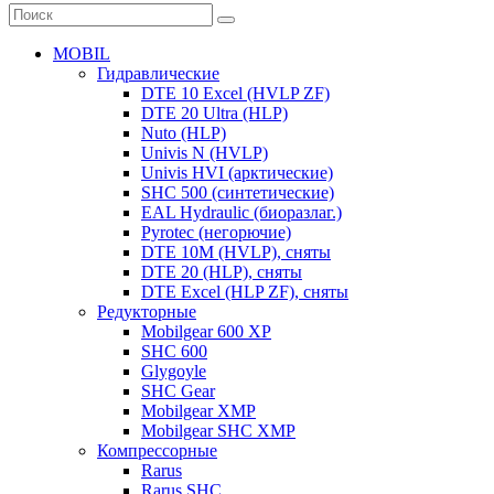
MOBIL
Гидравлические
DTE 10 Excel (HVLP ZF)
DTE 20 Ultra (HLP)
Nuto (HLP)
Univis N (HVLP)
Univis HVI (арктические)
SHC 500 (синтетические)
EAL Hydraulic (биоразлаг.)
Pyrotec (негорючие)
DTE 10M (HVLP), сняты
DTE 20 (HLP), сняты
DTE Excel (HLP ZF), сняты
Редукторные
Mobilgear 600 XP
SHC 600
Glygoyle
SHC Gear
Mobilgear XMP
Mobilgear SHC XMP
Компрессорные
Rarus
Rarus SHC