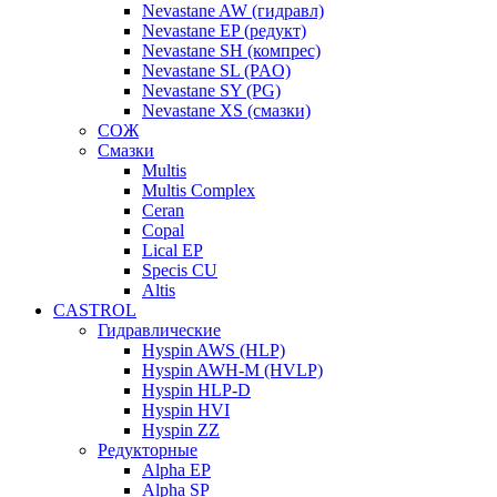
Nevastane AW (гидравл)
Nevastane EP (редукт)
Nevastane SH (компрес)
Nevastane SL (PAO)
Nevastane SY (PG)
Nevastane XS (смазки)
СОЖ
Смазки
Multis
Multis Complex
Ceran
Copal
Lical EP
Specis CU
Altis
CASTROL
Гидравлические
Hyspin AWS (HLP)
Hyspin AWH-M (HVLP)
Hyspin HLP-D
Hyspin HVI
Hyspin ZZ
Редукторные
Alpha EP
Alpha SP