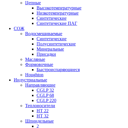
Цепные
Высокотемпературные
Низкотемпературные
Синтетические
Синтетические ПАГ
СОЖ
Водосмешиваемые
Синтетические
Полусинтетические
Минеральные
Присадки
Масляные
Формовочные
Быстроиспаряющиеся
Houghton
Индустриальные
Направляющие
CGLP 32
CGLP 68
CGLP 220
Теплоносители
HT 22
HT 32
Шпиндельные
2