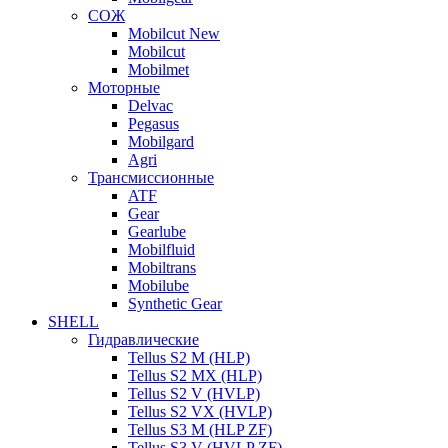
СОЖ
Mobilcut New
Mobilcut
Mobilmet
Моторные
Delvac
Pegasus
Mobilgard
Agri
Трансмиссионные
ATF
Gear
Gearlube
Mobilfluid
Mobiltrans
Mobilube
Synthetic Gear
SHELL
Гидравлические
Tellus S2 M (HLP)
Tellus S2 MХ (HLP)
Tellus S2 V (HVLP)
Tellus S2 VX (HVLP)
Tellus S3 M (HLP ZF)
Tellus S3 V (HVLP ZF)