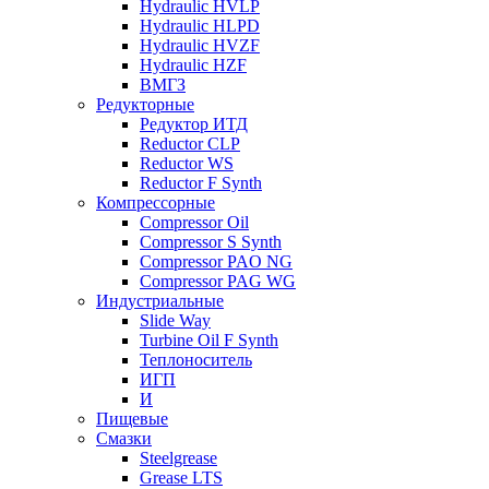
Hydraulic HVLP
Hydraulic HLPD
Hydraulic HVZF
Hydraulic HZF
ВМГЗ
Редукторные
Редуктор ИТД
Reductor CLP
Reductor WS
Reductor F Synth
Компрессорные
Compressor Oil
Compressor S Synth
Compressor PAO NG
Compressor PAG WG
Индустриальные
Slide Way
Turbine Oil F Synth
Теплоноситель
ИГП
И
Пищевые
Смазки
Steelgrease
Grease LTS