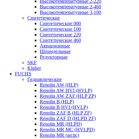
Высокотемпературные 2-220
Высокотемпературные 2-460
Высокотемпературные 3-100
Синтетические
Синтетические 000
Синтетические 100
Синтетические 220
Синтетические 460
Авиационные
Шпиндельные
Редукторные
SKF
Kluber
FUCHS
Гидравлические
Renolin AW (HLP)
Renolin AW HVI (HVLP)
Renolin AW ZAF (HLP ZP)
Renolin B (HLP)
Renolin B HVI (HVLP)
Renolin ZAF B (HLP ZF)
Renolin ZAF D (HLPD ZF)
Renolin MR (HLPD)
Renolin MR MC (HVLPD)
Renolin MR (arctic)