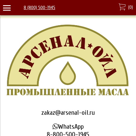
(
0
)
8 (800) 500-1945
zakaz@arsenal-oil.ru
WhatsApp
8-800-500-1945