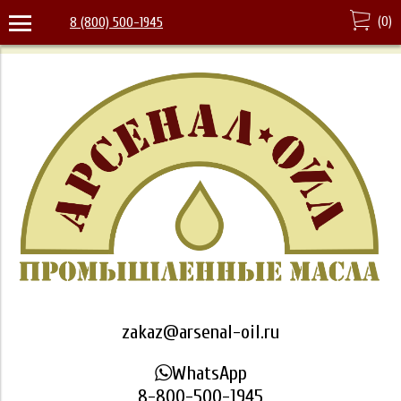
(
0
)
8 (800) 500-1945
zakaz@arsenal-oil.ru
WhatsApp
8-800-500-1945