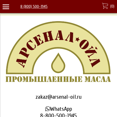
(
0
)
8 (800) 500-1945
zakaz@arsenal-oil.ru
WhatsApp
8-800-500-1945