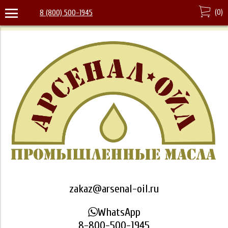
(
0
)
8 (800) 500-1945
zakaz@arsenal-oil.ru
WhatsApp
8-800-500-1945