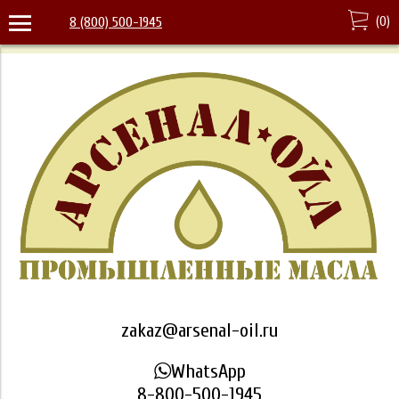
(
0
)
8 (800) 500-1945
zakaz@arsenal-oil.ru
WhatsApp
8-800-500-1945