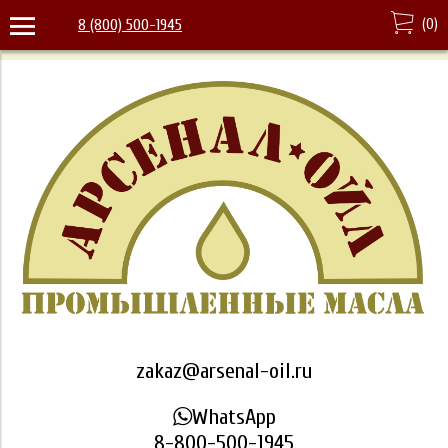
(
0
)
8 (800) 500-1945
zakaz@arsenal-oil.ru
WhatsApp
8-800-500-1945