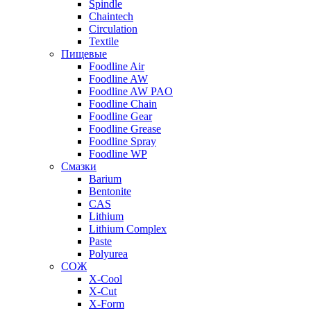
Spindle
Chaintech
Circulation
Textile
Пищевые
Foodline Air
Foodline AW
Foodline AW PAO
Foodline Chain
Foodline Gear
Foodline Grease
Foodline Spray
Foodline WP
Смазки
Barium
Bentonite
CAS
Lithium
Lithium Complex
Paste
Polyurea
СОЖ
X-Cool
X-Cut
X-Form