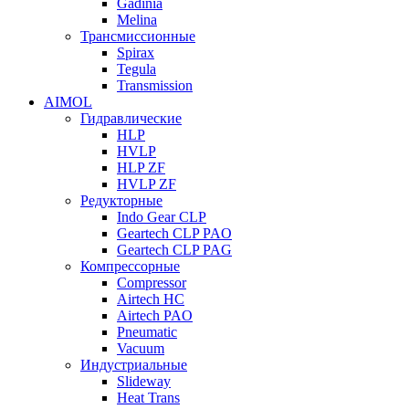
Gadinia
Melina
Трансмиссионные
Spirax
Tegula
Transmission
AIMOL
Гидравлические
HLP
HVLP
HLP ZF
HVLP ZF
Редукторные
Indo Gear CLP
Geartech CLP PAO
Geartech CLP PAG
Компрессорные
Compressor
Airtech HC
Airtech PAO
Pneumatic
Vacuum
Индустриальные
Slideway
Heat Trans