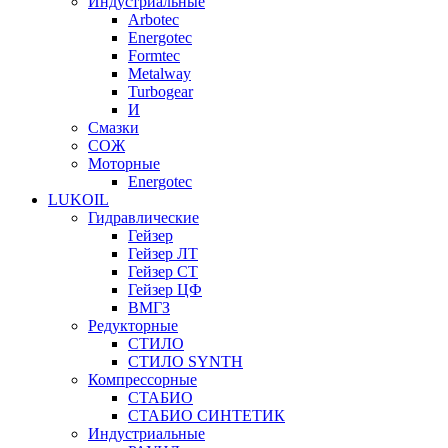
Индустриальные
Arbotec
Energotec
Formtec
Metalway
Turbogear
И
Смазки
СОЖ
Моторные
Energotec
LUKOIL
Гидравлические
Гейзер
Гейзер ЛТ
Гейзер СТ
Гейзер ЦФ
ВМГЗ
Редукторные
СТИЛО
СТИЛО SYNTH
Компрессорные
СТАБИО
СТАБИО СИНТЕТИК
Индустриальные