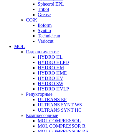
Spheerol EPL
Tribol
Grease
СОЖ
Iloform
Syntilo
Techniclean
Variocut
MOL
Гидравлические
HYDRO HL
HYDRO HLPD
HYDRO HM
HYDRO HME
HYDRO HV
HYDRO SW
HYDRO HVLP
Редукторные
ULTRANS EP
ULTRANS SYNT WS
ULTRANS SYNT HC
Компрессорные
MOL COMPRESSOL
MOL COMPRESSOR R
MOL COMPRESSOR RS