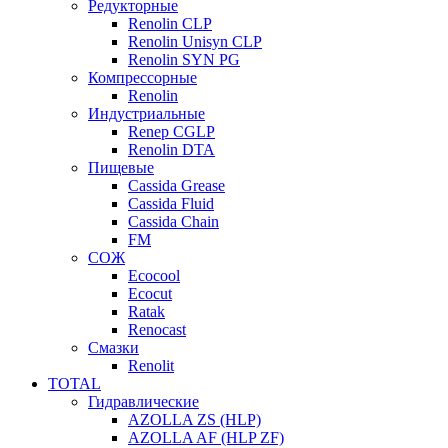
Редукторные
Renolin CLP
Renolin Unisyn CLP
Renolin SYN PG
Компрессорные
Renolin
Индустриальные
Renep CGLP
Renolin DTA
Пищевые
Cassida Grease
Cassida Fluid
Cassida Chain
FM
СОЖ
Ecocool
Ecocut
Ratak
Renocast
Смазки
Renolit
TOTAL
Гидравлические
AZOLLA ZS (HLP)
AZOLLA AF (HLP ZF)