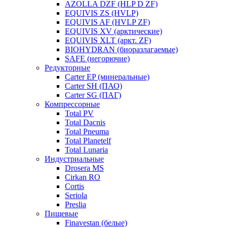
AZOLLA DZF (HLP D ZF)
EQUIVIS ZS (HVLP)
EQUIVIS AF (HVLP ZF)
EQUIVIS XV (арктические)
EQUIVIS XLT (аркт. ZF)
BIOHYDRAN (биоразлагаемые)
SAFE (негорючие)
Редукторные
Carter EP (минеральные)
Carter SH (ПАО)
Carter SG (ПАГ)
Компрессорные
Total PV
Total Dacnis
Total Pneuma
Total Planetelf
Total Lunaria
Индустриальные
Drosera MS
Cirkan RO
Cortis
Seriola
Preslia
Пищевые
Finavestan (белые)