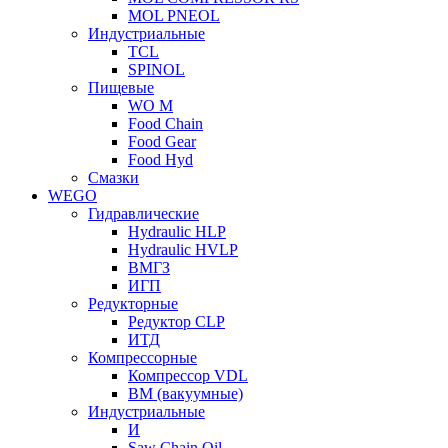
MOL PNEOL
Индустриальные
TCL
SPINOL
Пищевые
WO M
Food Chain
Food Gear
Food Hyd
Смазки
WEGO
Гидравлические
Hydraulic HLP
Hydraulic HVLP
ВМГЗ
ИГП
Редукторные
Редуктор CLP
ИТД
Компрессорные
Компрессор VDL
ВМ (вакуумные)
Индустриальные
И
Saw Chain Oil