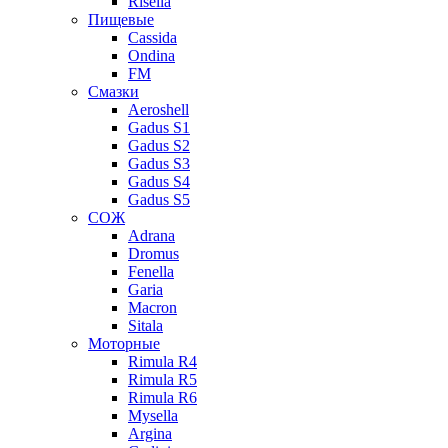
Risella
Пищевые
Cassida
Ondina
FM
Смазки
Aeroshell
Gadus S1
Gadus S2
Gadus S3
Gadus S4
Gadus S5
СОЖ
Adrana
Dromus
Fenella
Garia
Macron
Sitala
Моторные
Rimula R4
Rimula R5
Rimula R6
Mysella
Argina