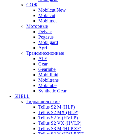
СОЖ
Mobilcut New
Mobilcut
Mobilmet
Моторные
Delvac
Pegasus
Mobilgard
Agri
Трансмиссионные
ATF
Gear
Gearlube
Mobilfluid
Mobiltrans
Mobilube
Synthetic Gear
SHELL
Гидравлические
Tellus S2 M (HLP)
Tellus S2 MХ (HLP)
Tellus S2 V (HVLP)
Tellus S2 VX (HVLP)
Tellus S3 M (HLP ZF)
Tellus S3 V (HVLP ZF)