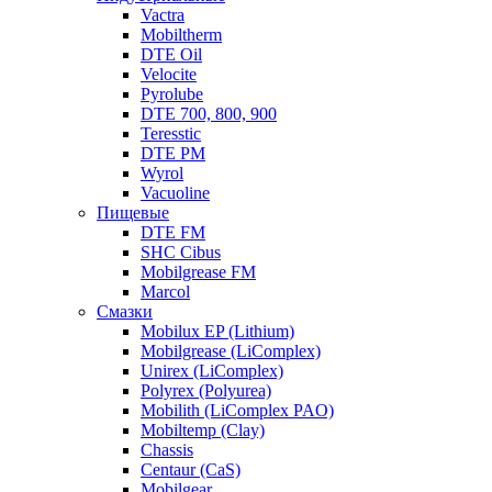
Vactra
Mobiltherm
DTE Oil
Velocite
Pyrolube
DTE 700, 800, 900
Teresstic
DTE PM
Wyrol
Vacuoline
Пищевые
DTE FM
SHC Cibus
Mobilgrease FM
Marcol
Смазки
Mobilux EP (Lithium)
Mobilgrease (LiComplex)
Unirex (LiComplex)
Polyrex (Polyurea)
Mobilith (LiComplex PAO)
Mobiltemp (Clay)
Chassis
Centaur (CaS)
Mobilgear