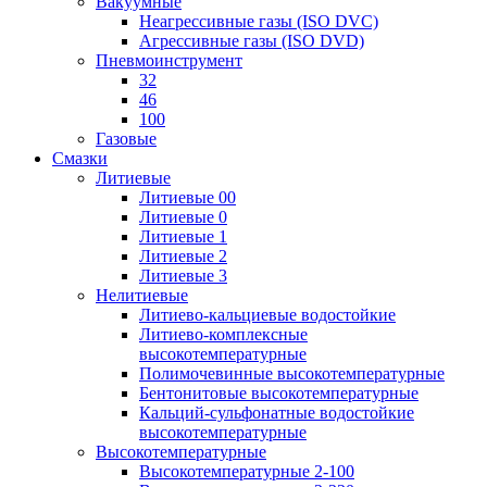
Вакуумные
Неагрессивные газы (ISO DVC)
Агрессивные газы (ISO DVD)
Пневмоинструмент
32
46
100
Газовые
Смазки
Литиевые
Литиевые 00
Литиевые 0
Литиевые 1
Литиевые 2
Литиевые 3
Нелитиевые
Литиево-кальциевые водостойкие
Литиево-комплексные
высокотемпературные
Полимочевинные высокотемпературные
Бентонитовые высокотемпературные
Кальций-сульфонатные водостойкие
высокотемпературные
Высокотемпературные
Высокотемпературные 2-100