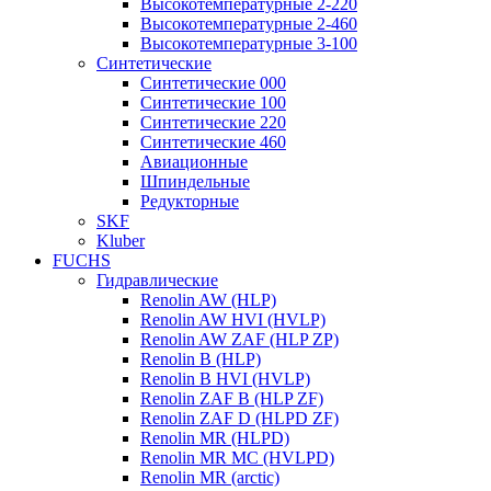
Высокотемпературные 2-220
Высокотемпературные 2-460
Высокотемпературные 3-100
Синтетические
Синтетические 000
Синтетические 100
Синтетические 220
Синтетические 460
Авиационные
Шпиндельные
Редукторные
SKF
Kluber
FUCHS
Гидравлические
Renolin AW (HLP)
Renolin AW HVI (HVLP)
Renolin AW ZAF (HLP ZP)
Renolin B (HLP)
Renolin B HVI (HVLP)
Renolin ZAF B (HLP ZF)
Renolin ZAF D (HLPD ZF)
Renolin MR (HLPD)
Renolin MR MC (HVLPD)
Renolin MR (arctic)