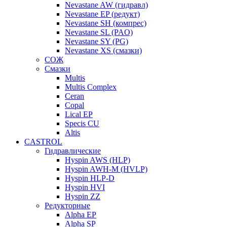
Nevastane AW (гидравл)
Nevastane EP (редукт)
Nevastane SH (компрес)
Nevastane SL (PAO)
Nevastane SY (PG)
Nevastane XS (смазки)
СОЖ
Смазки
Multis
Multis Complex
Ceran
Copal
Lical EP
Specis CU
Altis
CASTROL
Гидравлические
Hyspin AWS (HLP)
Hyspin AWH-M (HVLP)
Hyspin HLP-D
Hyspin HVI
Hyspin ZZ
Редукторные
Alpha EP
Alpha SP