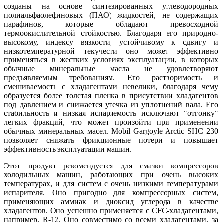
созданы на основе синтезированных углеводородных
полиальфаолефиновых (ПАО) жидкостей, не содержащих
парафинов, которые обладают превосходной
термоокислительной стойкостью. Благодаря его природно-
высокому, индексу вязкости, устойчивому к сдвигу и
низкотемпературной текучести оно может эффективно
применяться в жестких условиях эксплуатации, в которых
обычные минеральные масла не удовлетворяют
предъявляемым требованиям. Его растворимость и
смешиваемость с хладагентами невелики, благодаря чему
образуется более толстая пленка в присутствии хладагентов
под давлением и снижается утечка из уплотнений вала. Его
стабильность и низкая испаряемость исключают "отгонку"
легких фракций, что может произойти при применении
обычных минеральных масел. Mobil Gargoyle Arctic SHC 230
позволяет снижать фрикционные потери и повышает
эффективность эксплуатации машин.
Этот продукт рекомендуется для смазки компрессоров
холодильных машин, работающих при очень высоких
температурах, и для систем с очень низкими температурами
испарителя. Оно пригодно для компрессорных систем,
применяющих аммиак и диоксид углерода в качестве
хладагентов. Оно успешно применяется с CFC-хладагентами,
например, R-12. Оно совместимо со всеми хладагентами, за