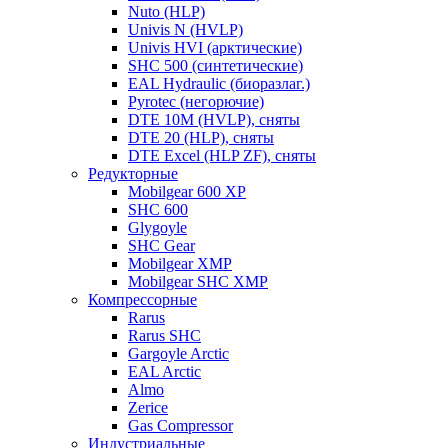
Nuto (HLP)
Univis N (HVLP)
Univis HVI (арктические)
SHC 500 (синтетические)
EAL Hydraulic (биоразлаг.)
Pyrotec (негорючие)
DTE 10M (HVLP), сняты
DTE 20 (HLP), сняты
DTE Excel (HLP ZF), сняты
Редукторные
Mobilgear 600 XP
SHC 600
Glygoyle
SHC Gear
Mobilgear XMP
Mobilgear SHC XMP
Компрессорные
Rarus
Rarus SHC
Gargoyle Arctic
EAL Arctic
Almo
Zerice
Gas Compressor
Индустриальные