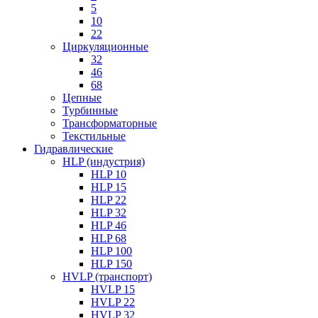
5
10
22
Циркуляционные
32
46
68
Цепные
Турбинные
Трансформаторные
Текстильные
Гидравлические
HLP (индустрия)
HLP 10
HLP 15
HLP 22
HLP 32
HLP 46
HLP 68
HLP 100
HLP 150
HVLP (транспорт)
HVLP 15
HVLP 22
HVLP 32