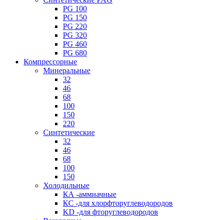
PG 100
PG 150
PG 220
PG 320
PG 460
PG 680
Компрессорные
Минеральные
32
46
68
100
150
220
Синтетические
32
46
68
100
150
Холодильные
КА -аммиачные
КС -для хлорфторуглеводородов
KD -для фторуглеводородов