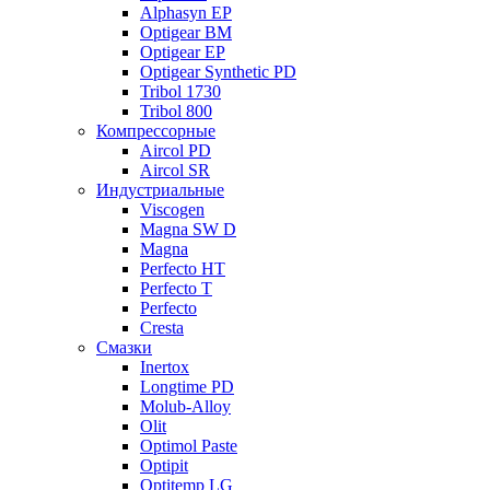
Alphasyn EP
Optigear BM
Optigear EP
Optigear Synthetic PD
Tribol 1730
Tribol 800
Компрессорные
Aircol PD
Aircol SR
Индустриальные
Viscogen
Magna SW D
Magna
Perfecto HT
Perfecto T
Perfecto
Cresta
Смазки
Inertox
Longtime PD
Molub-Alloy
Olit
Optimol Paste
Optipit
Optitemp LG