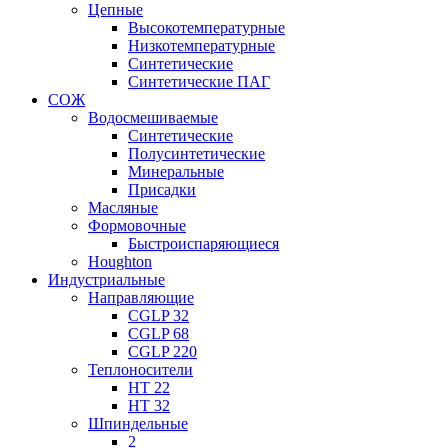
Цепные
Высокотемпературные
Низкотемпературные
Синтетические
Синтетические ПАГ
СОЖ
Водосмешиваемые
Синтетические
Полусинтетические
Минеральные
Присадки
Масляные
Формовочные
Быстроиспаряющиеся
Houghton
Индустриальные
Направляющие
CGLP 32
CGLP 68
CGLP 220
Теплоносители
HT 22
HT 32
Шпиндельные
2