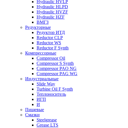
Hydraulic HVLP
Hydraulic HLPD
Hydraulic HVZF
Hydraulic HZF
ВМГЗ
Редукторные
Редуктор ИТД
Reductor CLP
Reductor WS
Reductor F Synth
Компрессорные
Compressor Oil
Compressor S Synth
Compressor PAO NG
Compressor PAG WG
Индустриальные
Slide Way
Turbine Oil F Synth
Теплоноситель
ИГП
И
Пищевые
Смазки
Steelgrease
Grease LTS