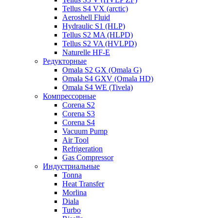
Tellus S4 VX (arctic)
Aeroshell Fluid
Hydraulic S1 (HLP)
Tellus S2 MA (HLPD)
Tellus S2 VA (HVLPD)
Naturelle HF-E
Редукторные
Omala S2 GX (Omala G)
Omala S4 GXV (Omala HD)
Omala S4 WE (Tivela)
Компрессорные
Corena S2
Corena S3
Corena S4
Vacuum Pump
Air Tool
Refrigeration
Gas Compressor
Индустриальные
Tonna
Heat Transfer
Morlina
Diala
Turbo