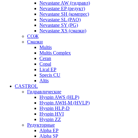
Nevastane AW (гидравл)
Nevastane EP (редукт)
Nevastane SH (компрес)
Nevastane SL (PAO)
Nevastane SY (PG)
Nevastane XS (смазки)
СОЖ
Смазки
Multis
Multis Complex
Ceran
Copal
Lical EP
Specis CU
Altis
CASTROL
Гидравлические
Hyspin AWS (HLP)
Hyspin AWH-M (HVLP)
Hyspin HLP-D
Hyspin HVI
Hyspin ZZ
Редукторные
Alpha EP
Alpha SP