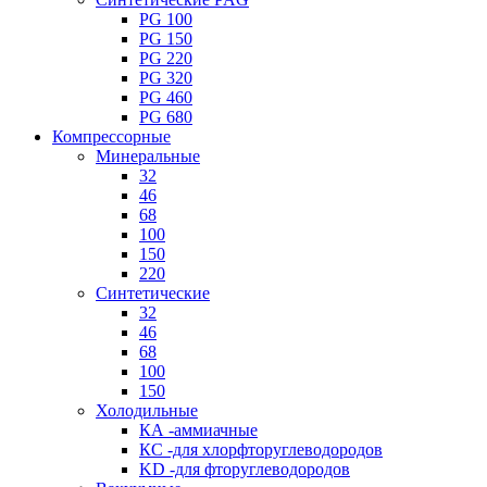
PG 100
PG 150
PG 220
PG 320
PG 460
PG 680
Компрессорные
Минеральные
32
46
68
100
150
220
Синтетические
32
46
68
100
150
Холодильные
КА -аммиачные
КС -для хлорфторуглеводородов
KD -для фторуглеводородов