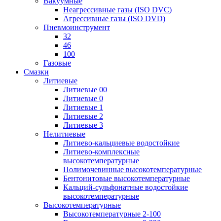
Вакуумные
Неагрессивные газы (ISO DVC)
Агрессивные газы (ISO DVD)
Пневмоинструмент
32
46
100
Газовые
Смазки
Литиевые
Литиевые 00
Литиевые 0
Литиевые 1
Литиевые 2
Литиевые 3
Нелитиевые
Литиево-кальциевые водостойкие
Литиево-комплексные
высокотемпературные
Полимочевинные высокотемпературные
Бентонитовые высокотемпературные
Кальций-сульфонатные водостойкие
высокотемпературные
Высокотемпературные
Высокотемпературные 2-100