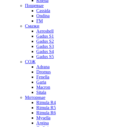
Risella
Пищевые
Cassida
Ondina
FM
Смазки
Aeroshell
Gadus S1
Gadus S2
Gadus S3
Gadus S4
Gadus S5
СОЖ
Adrana
Dromus
Fenella
Garia
Macron
Sitala
Моторные
Rimula R4
Rimula R5
Rimula R6
Mysella
Argina