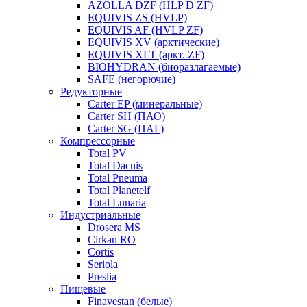
AZOLLA DZF (HLP D ZF)
EQUIVIS ZS (HVLP)
EQUIVIS AF (HVLP ZF)
EQUIVIS XV (арктические)
EQUIVIS XLT (аркт. ZF)
BIOHYDRAN (биоразлагаемые)
SAFE (негорючие)
Редукторные
Carter EP (минеральные)
Carter SH (ПАО)
Carter SG (ПАГ)
Компрессорные
Total PV
Total Dacnis
Total Pneuma
Total Planetelf
Total Lunaria
Индустриальные
Drosera MS
Cirkan RO
Cortis
Seriola
Preslia
Пищевые
Finavestan (белые)