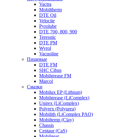
Vactra
Mobiltherm
DTE Oil
Velocite
Pyrolube
DTE 700, 800, 900
Teresstic
DTE PM
Wyrol
Vacuoline
Пищевые
DTE FM
SHC Cibus
Mobilgrease FM
Marcol
Смазки
Mobilux EP (Lithium)
Mobilgrease (LiComplex)
Unirex (LiComplex)
Polyrex (Polyurea)
Mobilith (LiComplex PAO)
Mobiltemp (Clay)
Chassis
Centaur (CaS)
Mobilgear