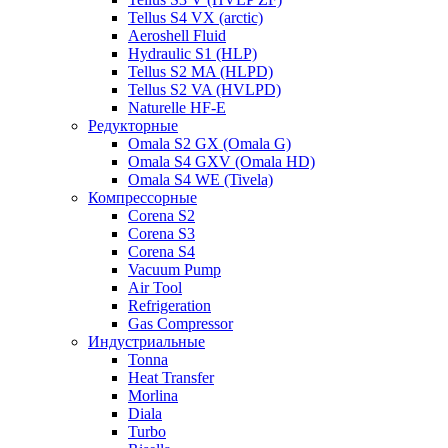
Tellus S4 VX (arctic)
Aeroshell Fluid
Hydraulic S1 (HLP)
Tellus S2 MA (HLPD)
Tellus S2 VA (HVLPD)
Naturelle HF-E
Редукторные
Omala S2 GX (Omala G)
Omala S4 GXV (Omala HD)
Omala S4 WE (Tivela)
Компрессорные
Corena S2
Corena S3
Corena S4
Vacuum Pump
Air Tool
Refrigeration
Gas Compressor
Индустриальные
Tonna
Heat Transfer
Morlina
Diala
Turbo