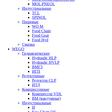
MOL PNEOL
Индустриальные
TCL
SPINOL
Пищевые
WO M
Food Chain
Food Gear
Food Hyd
Смазки
WEGO
Гидравлические
Hydraulic HLP
Hydraulic HVLP
ВМГЗ
ИГП
Редукторные
Редуктор CLP
ИТД
Компрессорные
Компрессор VDL
ВМ (вакуумные)
Индустриальные
И
Saw Chain Oil