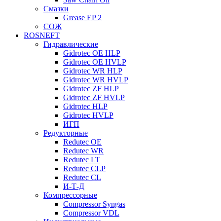
Смазки
Grease EP 2
СОЖ
ROSNEFT
Гидравлические
Gidrotec OE HLP
Gidrotec OE HVLP
Gidrotec WR HLP
Gidrotec WR HVLP
Gidrotec ZF HLP
Gidrotec ZF HVLP
Gidrotec HLP
Gidrotec HVLP
ИГП
Редукторные
Redutec OE
Redutec WR
Redutec LT
Redutec CLP
Redutec CL
И-Т-Д
Компрессорные
Compressor Syngas
Compressor VDL