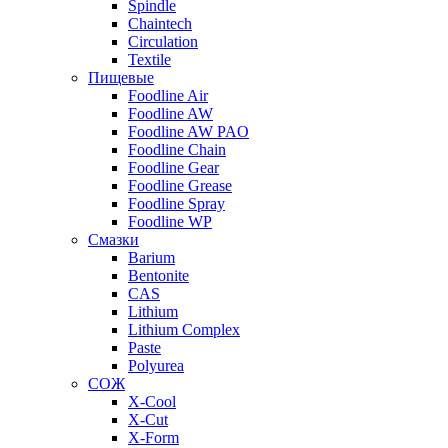
Spindle
Chaintech
Circulation
Textile
Пищевые
Foodline Air
Foodline AW
Foodline AW PAO
Foodline Chain
Foodline Gear
Foodline Grease
Foodline Spray
Foodline WP
Смазки
Barium
Bentonite
CAS
Lithium
Lithium Complex
Paste
Polyurea
СОЖ
X-Cool
X-Cut
X-Form