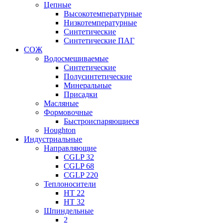
Цепные
Высокотемпературные
Низкотемпературные
Синтетические
Синтетические ПАГ
СОЖ
Водосмешиваемые
Синтетические
Полусинтетические
Минеральные
Присадки
Масляные
Формовочные
Быстроиспаряющиеся
Houghton
Индустриальные
Направляющие
CGLP 32
CGLP 68
CGLP 220
Теплоносители
HT 22
HT 32
Шпиндельные
2