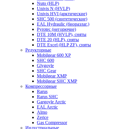
Nuto (HLP)
Univis N (HVLP)
Univis HVI (арктические)
SHC 500 (синтетические)
EAL Hydraulic (биоразлаг.)
Pyrotec (негорючие)
DTE 10M (HVLP), сняты
DTE 20 (HLP), сняты
DTE Excel (HLP ZF), сняты
Редукторные
Mobilgear 600 XP
SHC 600
Glygoyle
SHC Gear
Mobilgear XMP
Mobilgear SHC XMP
Компрессорные
Rarus
Rarus SHC
Gargoyle Arctic
EAL Arctic
Almo
Zerice
Gas Compressor
Индустриальные