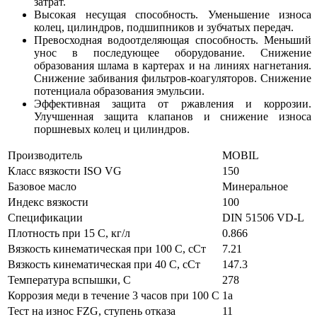
затрат.
Высокая несущая способность. Уменьшение износа
колец, цилиндров, подшипников и зубчатых передач.
Превосходная водоотделяющая способность. Меньший
унос в последующее оборудование. Снижение
образования шлама в картерах и на линиях нагнетания.
Снижение забивания фильтров-коагуляторов. Снижение
потенциала образования эмульсии.
Эффективная защита от ржавления и коррозии.
Улучшенная защита клапанов и снижение износа
поршневых колец и цилиндров.
Производитель
MOBIL
Класс вязкости ISO VG
150
Базовое масло
Минеральное
Индекс вязкости
100
Спецификации
DIN 51506 VD-L
Плотность при 15 С, кг/л
0.866
Вязкость кинематическая при 100 С, сСт
7.21
Вязкость кинематическая при 40 С, сСт
147.3
Температура вспышки, С
278
Коррозия меди в течение 3 часов при 100 С
1a
Тест на износ FZG, ступень отказа
11