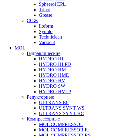
Spheerol EPL
Tribol
Grease
СОЖ
Iloform
Syntilo
Techniclean
Variocut
MOL
Гидравлические
HYDRO HL
HYDRO HLPD
HYDRO HM
HYDRO HME
HYDRO HV
HYDRO SW
HYDRO HVLP
Редукторные
ULTRANS EP
ULTRANS SYNT WS
ULTRANS SYNT HC
Компрессорные
MOL COMPRESSOL
MOL COMPRESSOR R
MOL COMPRESSOR RS