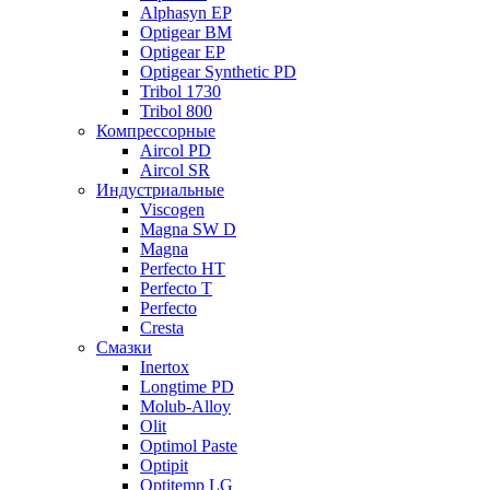
Alphasyn EP
Optigear BM
Optigear EP
Optigear Synthetic PD
Tribol 1730
Tribol 800
Компрессорные
Aircol PD
Aircol SR
Индустриальные
Viscogen
Magna SW D
Magna
Perfecto HT
Perfecto T
Perfecto
Cresta
Смазки
Inertox
Longtime PD
Molub-Alloy
Olit
Optimol Paste
Optipit
Optitemp LG