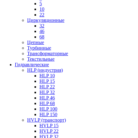
5
10
22
Циркуляционные
32
46
68
Цепные
Турбинные
Трансформаторные
Текстильные
Гидравлические
HLP (индустрия)
HLP 10
HLP 15
HLP 22
HLP 32
HLP 46
HLP 68
HLP 100
HLP 150
HVLP (транспорт)
HVLP 15
HVLP 22
HVLP 32