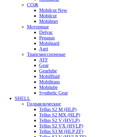
СОЖ
Mobilcut New
Mobilcut
Mobilmet
Моторные
Delvac
Pegasus
Mobilgard
Agri
Трансмиссионные
ATF
Gear
Gearlube
Mobilfluid
Mobiltrans
Mobilube
Synthetic Gear
SHELL
Гидравлические
Tellus S2 M (HLP)
Tellus S2 MХ (HLP)
Tellus S2 V (HVLP)
Tellus S2 VX (HVLP)
Tellus S3 M (HLP ZF)
Tellus S3 V (HVLP ZF)