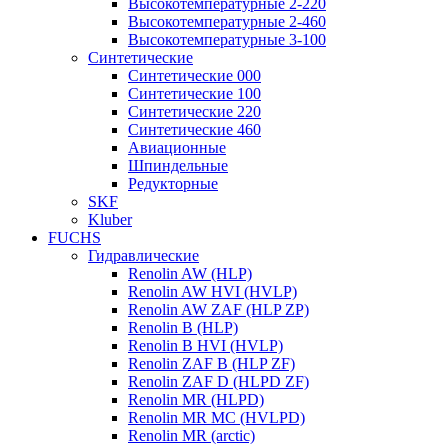
Высокотемпературные 2-220
Высокотемпературные 2-460
Высокотемпературные 3-100
Синтетические
Синтетические 000
Синтетические 100
Синтетические 220
Синтетические 460
Авиационные
Шпиндельные
Редукторные
SKF
Kluber
FUCHS
Гидравлические
Renolin AW (HLP)
Renolin AW HVI (HVLP)
Renolin AW ZAF (HLP ZP)
Renolin B (HLP)
Renolin B HVI (HVLP)
Renolin ZAF B (HLP ZF)
Renolin ZAF D (HLPD ZF)
Renolin MR (HLPD)
Renolin MR MC (HVLPD)
Renolin MR (arctic)