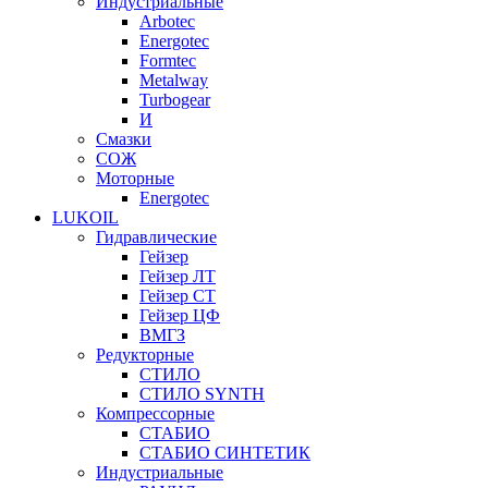
Индустриальные
Arbotec
Energotec
Formtec
Metalway
Turbogear
И
Смазки
СОЖ
Моторные
Energotec
LUKOIL
Гидравлические
Гейзер
Гейзер ЛТ
Гейзер СТ
Гейзер ЦФ
ВМГЗ
Редукторные
СТИЛО
СТИЛО SYNTH
Компрессорные
СТАБИО
СТАБИО СИНТЕТИК
Индустриальные