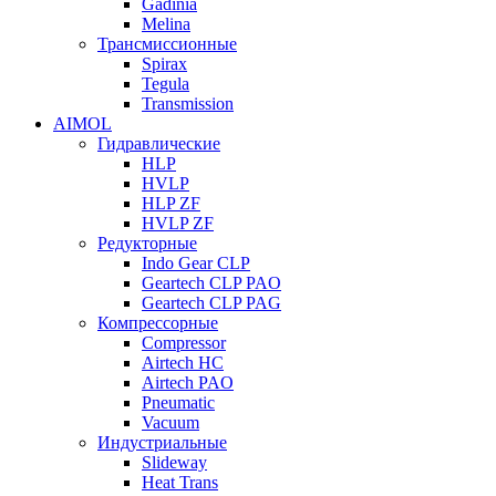
Gadinia
Melina
Трансмиссионные
Spirax
Tegula
Transmission
AIMOL
Гидравлические
HLP
HVLP
HLP ZF
HVLP ZF
Редукторные
Indo Gear CLP
Geartech CLP PAO
Geartech CLP PAG
Компрессорные
Compressor
Airtech HC
Airtech PAO
Pneumatic
Vacuum
Индустриальные
Slideway
Heat Trans