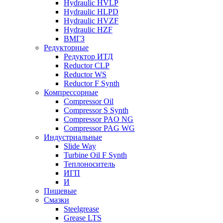
Hydraulic HVLP
Hydraulic HLPD
Hydraulic HVZF
Hydraulic HZF
ВМГЗ
Редукторные
Редуктор ИТД
Reductor CLP
Reductor WS
Reductor F Synth
Компрессорные
Compressor Oil
Compressor S Synth
Compressor PAO NG
Compressor PAG WG
Индустриальные
Slide Way
Turbine Oil F Synth
Теплоноситель
ИГП
И
Пищевые
Смазки
Steelgrease
Grease LTS