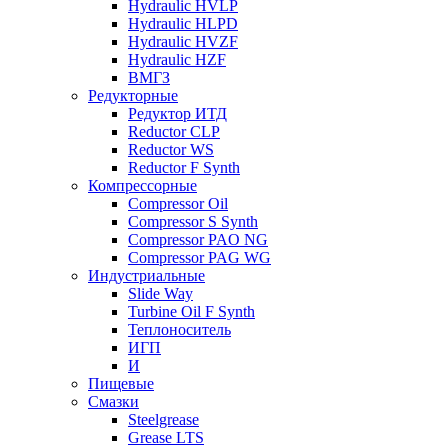
Hydraulic HVLP
Hydraulic HLPD
Hydraulic HVZF
Hydraulic HZF
ВМГЗ
Редукторные
Редуктор ИТД
Reductor CLP
Reductor WS
Reductor F Synth
Компрессорные
Compressor Oil
Compressor S Synth
Compressor PAO NG
Compressor PAG WG
Индустриальные
Slide Way
Turbine Oil F Synth
Теплоноситель
ИГП
И
Пищевые
Смазки
Steelgrease
Grease LTS