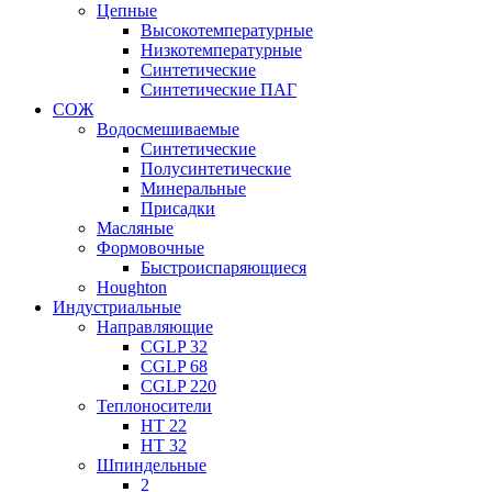
Цепные
Высокотемпературные
Низкотемпературные
Синтетические
Синтетические ПАГ
СОЖ
Водосмешиваемые
Синтетические
Полусинтетические
Минеральные
Присадки
Масляные
Формовочные
Быстроиспаряющиеся
Houghton
Индустриальные
Направляющие
CGLP 32
CGLP 68
CGLP 220
Теплоносители
HT 22
HT 32
Шпиндельные
2