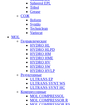
Spheerol EPL
Tribol
Grease
СОЖ
Iloform
Syntilo
Techniclean
Variocut
MOL
Гидравлические
HYDRO HL
HYDRO HLPD
HYDRO HM
HYDRO HME
HYDRO HV
HYDRO SW
HYDRO HVLP
Редукторные
ULTRANS EP
ULTRANS SYNT WS
ULTRANS SYNT HC
Компрессорные
MOL COMPRESSOL
MOL COMPRESSOR R
MOL COMPRESSOR RS