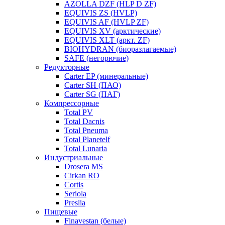
AZOLLA DZF (HLP D ZF)
EQUIVIS ZS (HVLP)
EQUIVIS AF (HVLP ZF)
EQUIVIS XV (арктические)
EQUIVIS XLT (аркт. ZF)
BIOHYDRAN (биоразлагаемые)
SAFE (негорючие)
Редукторные
Carter EP (минеральные)
Carter SH (ПАО)
Carter SG (ПАГ)
Компрессорные
Total PV
Total Dacnis
Total Pneuma
Total Planetelf
Total Lunaria
Индустриальные
Drosera MS
Cirkan RO
Cortis
Seriola
Preslia
Пищевые
Finavestan (белые)