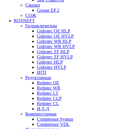
Смазки
Grease EP 2
СОЖ
ROSNEFT
Гидравлические
Gidrotec OE HLP
Gidrotec OE HVLP
Gidrotec WR HLP
Gidrotec WR HVLP
Gidrotec ZF HLP
Gidrotec ZF HVLP
Gidrotec HLP
Gidrotec HVLP
ИГП
Редукторные
Redutec OE
Redutec WR
Redutec LT
Redutec CLP
Redutec CL
И-Т-Д
Компрессорные
Compressor Syngas
Compressor VDL