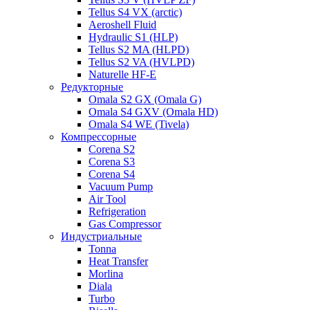
Tellus S4 VX (arctic)
Aeroshell Fluid
Hydraulic S1 (HLP)
Tellus S2 MA (HLPD)
Tellus S2 VA (HVLPD)
Naturelle HF-E
Редукторные
Omala S2 GX (Omala G)
Omala S4 GXV (Omala HD)
Omala S4 WE (Tivela)
Компрессорные
Corena S2
Corena S3
Corena S4
Vacuum Pump
Air Tool
Refrigeration
Gas Compressor
Индустриальные
Tonna
Heat Transfer
Morlina
Diala
Turbo