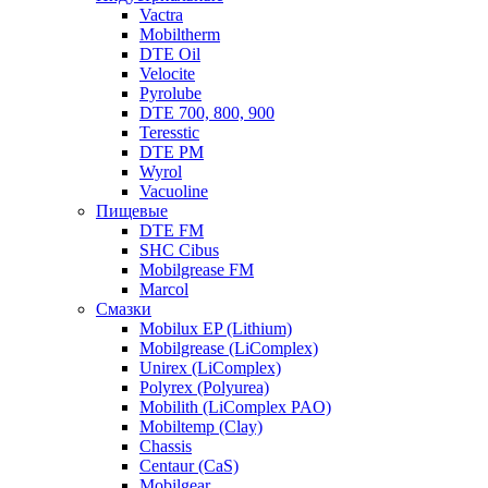
Vactra
Mobiltherm
DTE Oil
Velocite
Pyrolube
DTE 700, 800, 900
Teresstic
DTE PM
Wyrol
Vacuoline
Пищевые
DTE FM
SHC Cibus
Mobilgrease FM
Marcol
Смазки
Mobilux EP (Lithium)
Mobilgrease (LiComplex)
Unirex (LiComplex)
Polyrex (Polyurea)
Mobilith (LiComplex PAO)
Mobiltemp (Clay)
Chassis
Centaur (CaS)
Mobilgear