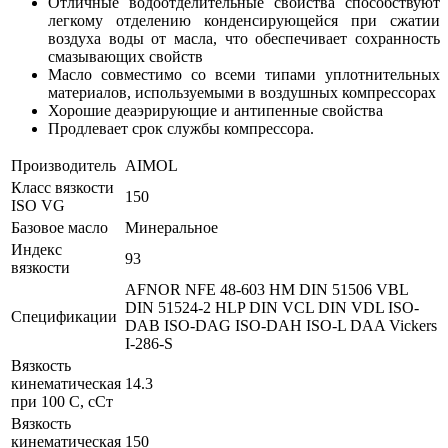
Отличные водоотделительные свойства способствуют
легкому отделению конденсирующейся при сжатии
воздуха воды от масла, что обеспечивает сохранность
смазывающих свойств
Масло совместимо со всеми типами уплотнительных
материалов, используемыми в воздушных компрессорах
Хорошие деаэрирующие и антипенные свойства
Продлевает срок службы компрессора.
Производитель
AIMOL
Класс вязкости
150
ISO VG
Базовое масло
Минеральное
Индекс
93
вязкости
AFNOR NFE 48-603 HM
DIN 51506 VBL
DIN 51524-2 HLP
DIN VCL
DIN VDL
ISO-
Спецификации
DAB
ISO-DAG
ISO-DAH
ISO-L DAA
Vickers
I-286-S
Вязкость
кинематическая
14.3
при 100 С, сСт
Вязкость
кинематическая
150