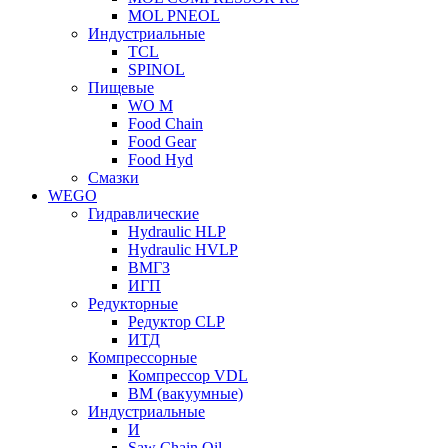
MOL PNEOL
Индустриальные
TCL
SPINOL
Пищевые
WO M
Food Chain
Food Gear
Food Hyd
Смазки
WEGO
Гидравлические
Hydraulic HLP
Hydraulic HVLP
ВМГЗ
ИГП
Редукторные
Редуктор CLP
ИТД
Компрессорные
Компрессор VDL
ВМ (вакуумные)
Индустриальные
И
Saw Chain Oil