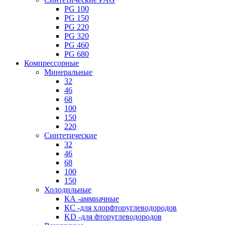
PG 100
PG 150
PG 220
PG 320
PG 460
PG 680
Компрессорные
Минеральные
32
46
68
100
150
220
Синтетические
32
46
68
100
150
Холодильные
КА -аммиачные
КС -для хлорфторуглеводородов
KD -для фторуглеводородов