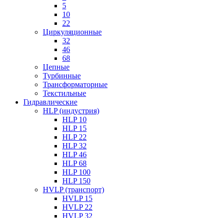
5
10
22
Циркуляционные
32
46
68
Цепные
Турбинные
Трансформаторные
Текстильные
Гидравлические
HLP (индустрия)
HLP 10
HLP 15
HLP 22
HLP 32
HLP 46
HLP 68
HLP 100
HLP 150
HVLP (транспорт)
HVLP 15
HVLP 22
HVLP 32