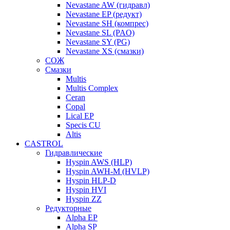
Nevastane AW (гидравл)
Nevastane EP (редукт)
Nevastane SH (компрес)
Nevastane SL (PAO)
Nevastane SY (PG)
Nevastane XS (смазки)
СОЖ
Смазки
Multis
Multis Complex
Ceran
Copal
Lical EP
Specis CU
Altis
CASTROL
Гидравлические
Hyspin AWS (HLP)
Hyspin AWH-M (HVLP)
Hyspin HLP-D
Hyspin HVI
Hyspin ZZ
Редукторные
Alpha EP
Alpha SP