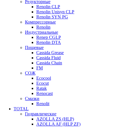
Редукторные
Renolin CLP
Renolin Unisyn CLP
Renolin SYN PG
Компрессорные
Renolin
Индустриальные
Renep CGLP
Renolin DTA
Пищевые
Cassida Grease
Cassida Fluid
Cassida Chain
FM
СОЖ
Ecocool
Ecocut
Ratak
Renocast
Смазки
Renolit
TOTAL
Гидравлические
AZOLLA ZS (HLP)
AZOLLA AF (HLP ZF)