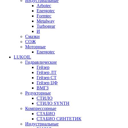
Индустриальные
Arbotec
Energotec
Formtec
Metalway
Turbogear
И
Смазки
СОЖ
Моторные
Energotec
LUKOIL
Гидравлические
Гейзер
Гейзер ЛТ
Гейзер СТ
Гейзер ЦФ
ВМГЗ
Редукторные
СТИЛО
СТИЛО SYNTH
Компрессорные
СТАБИО
СТАБИО СИНТЕТИК
Индустриальные