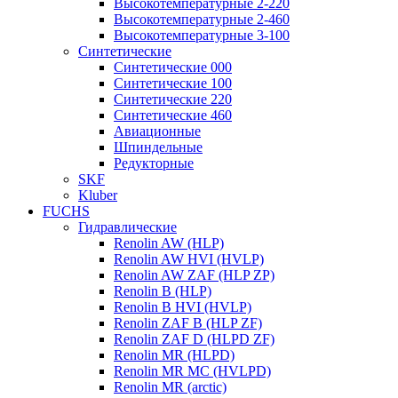
Высокотемпературные 2-220
Высокотемпературные 2-460
Высокотемпературные 3-100
Синтетические
Синтетические 000
Синтетические 100
Синтетические 220
Синтетические 460
Авиационные
Шпиндельные
Редукторные
SKF
Kluber
FUCHS
Гидравлические
Renolin AW (HLP)
Renolin AW HVI (HVLP)
Renolin AW ZAF (HLP ZP)
Renolin B (HLP)
Renolin B HVI (HVLP)
Renolin ZAF B (HLP ZF)
Renolin ZAF D (HLPD ZF)
Renolin MR (HLPD)
Renolin MR MC (HVLPD)
Renolin MR (arctic)