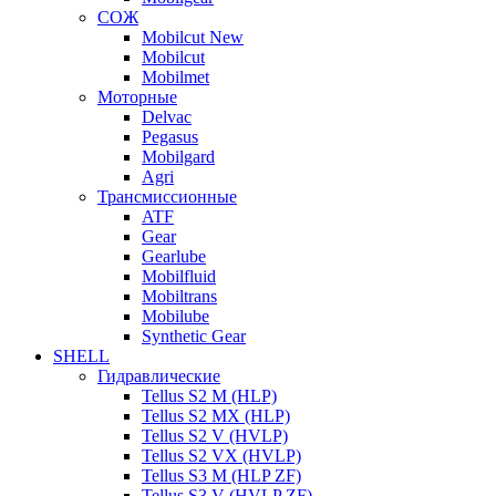
СОЖ
Mobilcut New
Mobilcut
Mobilmet
Моторные
Delvac
Pegasus
Mobilgard
Agri
Трансмиссионные
ATF
Gear
Gearlube
Mobilfluid
Mobiltrans
Mobilube
Synthetic Gear
SHELL
Гидравлические
Tellus S2 M (HLP)
Tellus S2 MХ (HLP)
Tellus S2 V (HVLP)
Tellus S2 VX (HVLP)
Tellus S3 M (HLP ZF)
Tellus S3 V (HVLP ZF)