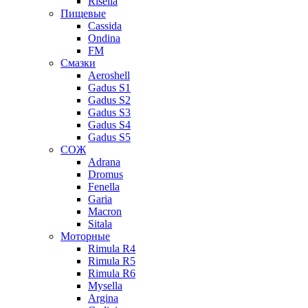
Risella
Пищевые
Cassida
Ondina
FM
Смазки
Aeroshell
Gadus S1
Gadus S2
Gadus S3
Gadus S4
Gadus S5
СОЖ
Adrana
Dromus
Fenella
Garia
Macron
Sitala
Моторные
Rimula R4
Rimula R5
Rimula R6
Mysella
Argina