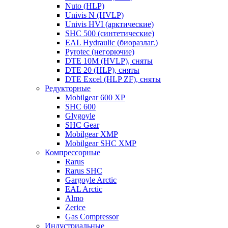
Nuto (HLP)
Univis N (HVLP)
Univis HVI (арктические)
SHC 500 (синтетические)
EAL Hydraulic (биоразлаг.)
Pyrotec (негорючие)
DTE 10M (HVLP), сняты
DTE 20 (HLP), сняты
DTE Excel (HLP ZF), сняты
Редукторные
Mobilgear 600 XP
SHC 600
Glygoyle
SHC Gear
Mobilgear XMP
Mobilgear SHC XMP
Компрессорные
Rarus
Rarus SHC
Gargoyle Arctic
EAL Arctic
Almo
Zerice
Gas Compressor
Индустриальные