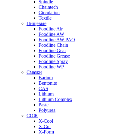
Spindle
Chaintech
Circulation
Textile
Пищевые
Foodline Air
Foodline AW
Foodline AW PAO
Foodline Chain
Foodline Gear
Foodline Grease
Foodline Spray
Foodline WP
Смазки
Barium
Bentonite
CAS
Lithium
Lithium Complex
Paste
Polyurea
СОЖ
X-Cool
X-Cut
X-Form