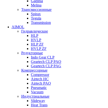
Gadinia
Melina
Трансмиссионные
Spirax
Tegula
Transmission
AIMOL
Гидравлические
HLP
HVLP
HLP ZF
HVLP ZF
Редукторные
Indo Gear CLP
Geartech CLP PAO
Geartech CLP PAG
Компрессорные
Compressor
Airtech HC
Airtech PAO
Pneumatic
Vacuum
Индустриальные
Slideway
Heat Trans