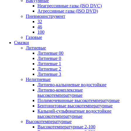
Вакуумные
Неагрессивные газы (ISO DVC)
Агрессивные газы (ISO DVD)
Пневмоинструмент
32
46
100
Газовые
Смазки
Литиевые
Литиевые 00
Литиевые 0
Литиевые 1
Литиевые 2
Литиевые 3
Нелитиевые
Литиево-кальциевые водостойкие
Литиево-комплексные
высокотемпературные
Полимочевинные высокотемпературные
Бентонитовые высокотемпературные
Кальций-сульфонатные водостойкие
высокотемпературные
Высокотемпературные
Высокотемпературные 2-100