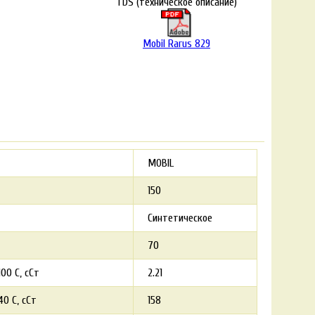
TDS (техническое описание)
Mobil Rarus 829
MOBIL
150
Синтетическое
70
00 С, сСт
2.21
0 С, сСт
158