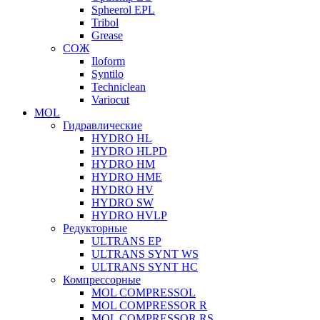
Spheerol EPL
Tribol
Grease
СОЖ
Iloform
Syntilo
Techniclean
Variocut
MOL
Гидравлические
HYDRO HL
HYDRO HLPD
HYDRO HM
HYDRO HME
HYDRO HV
HYDRO SW
HYDRO HVLP
Редукторные
ULTRANS EP
ULTRANS SYNT WS
ULTRANS SYNT HC
Компрессорные
MOL COMPRESSOL
MOL COMPRESSOR R
MOL COMPRESSOR RS