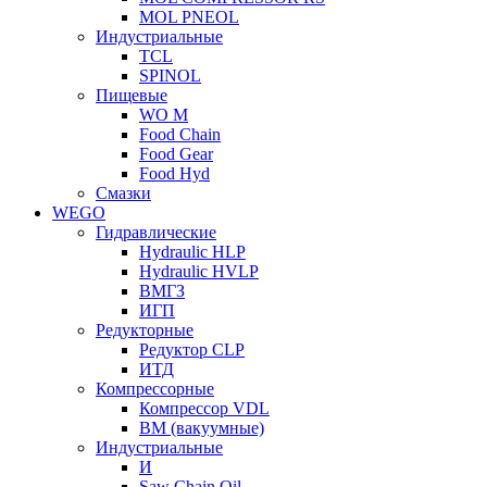
MOL PNEOL
Индустриальные
TCL
SPINOL
Пищевые
WO M
Food Chain
Food Gear
Food Hyd
Смазки
WEGO
Гидравлические
Hydraulic HLP
Hydraulic HVLP
ВМГЗ
ИГП
Редукторные
Редуктор CLP
ИТД
Компрессорные
Компрессор VDL
ВМ (вакуумные)
Индустриальные
И
Saw Chain Oil