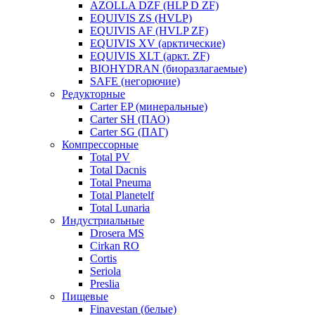
AZOLLA DZF (HLP D ZF)
EQUIVIS ZS (HVLP)
EQUIVIS AF (HVLP ZF)
EQUIVIS XV (арктические)
EQUIVIS XLT (аркт. ZF)
BIOHYDRAN (биоразлагаемые)
SAFE (негорючие)
Редукторные
Carter EP (минеральные)
Carter SH (ПАО)
Carter SG (ПАГ)
Компрессорные
Total PV
Total Dacnis
Total Pneuma
Total Planetelf
Total Lunaria
Индустриальные
Drosera MS
Cirkan RO
Cortis
Seriola
Preslia
Пищевые
Finavestan (белые)