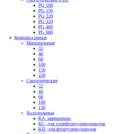
PG 100
PG 150
PG 220
PG 320
PG 460
PG 680
Компрессорные
Минеральные
32
46
68
100
150
220
Синтетические
32
46
68
100
150
Холодильные
КА -аммиачные
КС -для хлорфторуглеводородов
KD -для фторуглеводородов