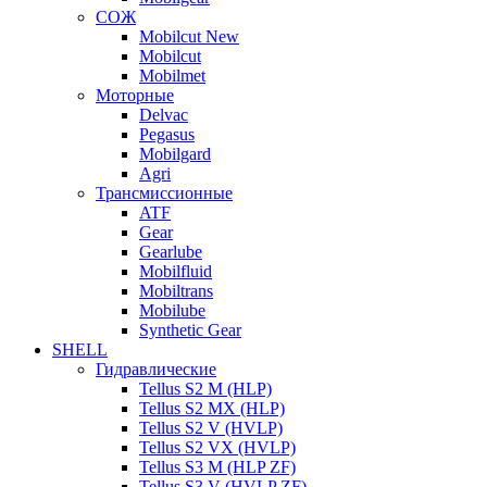
СОЖ
Mobilcut New
Mobilcut
Mobilmet
Моторные
Delvac
Pegasus
Mobilgard
Agri
Трансмиссионные
ATF
Gear
Gearlube
Mobilfluid
Mobiltrans
Mobilube
Synthetic Gear
SHELL
Гидравлические
Tellus S2 M (HLP)
Tellus S2 MХ (HLP)
Tellus S2 V (HVLP)
Tellus S2 VX (HVLP)
Tellus S3 M (HLP ZF)
Tellus S3 V (HVLP ZF)