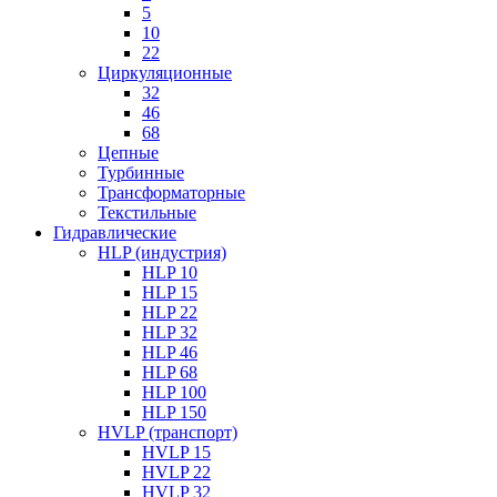
5
10
22
Циркуляционные
32
46
68
Цепные
Турбинные
Трансформаторные
Текстильные
Гидравлические
HLP (индустрия)
HLP 10
HLP 15
HLP 22
HLP 32
HLP 46
HLP 68
HLP 100
HLP 150
HVLP (транспорт)
HVLP 15
HVLP 22
HVLP 32