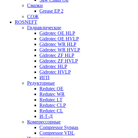
Смазки
Grease EP 2
СОЖ
ROSNEFT
Гидравлические
Gidrotec OE HLP
Gidrotec OE HVLP
Gidrotec WR HLP
Gidrotec WR HVLP
Gidrotec ZF HLP
Gidrotec ZF HVLP
Gidrotec HLP
Gidrotec HVLP
ИГП
Редукторные
Redutec OE
Redutec WR
Redutec LT
Redutec CLP
Redutec CL
И-Т-Д
Компрессорные
Compressor Syngas
Compressor VDL