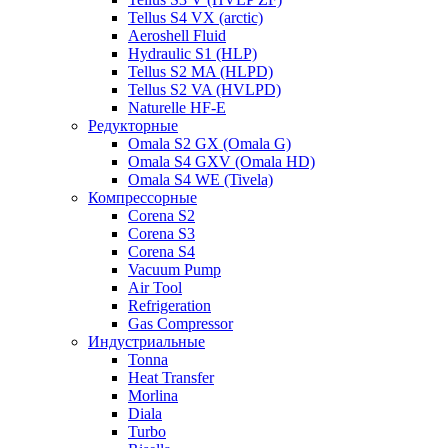
Tellus S4 VX (arctic)
Aeroshell Fluid
Hydraulic S1 (HLP)
Tellus S2 MA (HLPD)
Tellus S2 VA (HVLPD)
Naturelle HF-E
Редукторные
Omala S2 GX (Omala G)
Omala S4 GXV (Omala HD)
Omala S4 WE (Tivela)
Компрессорные
Corena S2
Corena S3
Corena S4
Vacuum Pump
Air Tool
Refrigeration
Gas Compressor
Индустриальные
Tonna
Heat Transfer
Morlina
Diala
Turbo