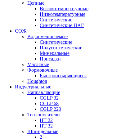
Цепные
Высокотемпературные
Низкотемпературные
Синтетические
Синтетические ПАГ
СОЖ
Водосмешиваемые
Синтетические
Полусинтетические
Минеральные
Присадки
Масляные
Формовочные
Быстроиспаряющиеся
Houghton
Индустриальные
Направляющие
CGLP 32
CGLP 68
CGLP 220
Теплоносители
HT 22
HT 32
Шпиндельные
2