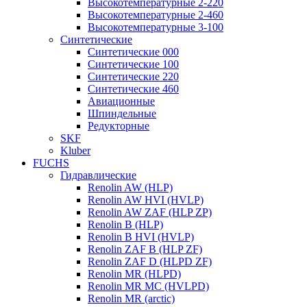
Высокотемпературные 2-220
Высокотемпературные 2-460
Высокотемпературные 3-100
Синтетические
Синтетические 000
Синтетические 100
Синтетические 220
Синтетические 460
Авиационные
Шпиндельные
Редукторные
SKF
Kluber
FUCHS
Гидравлические
Renolin AW (HLP)
Renolin AW HVI (HVLP)
Renolin AW ZAF (HLP ZP)
Renolin B (HLP)
Renolin B HVI (HVLP)
Renolin ZAF B (HLP ZF)
Renolin ZAF D (HLPD ZF)
Renolin MR (HLPD)
Renolin MR MC (HVLPD)
Renolin MR (arctic)