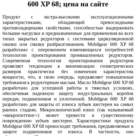
600 XP 68; цена на сайте
Продукт с экстра-высокими эксплуатационными
характеристиками, обладающий превосходными
противозадирными свойствами, способностью выдерживать
большие нагрузки и предназначенные для применения во всех
типах закрытых редукторов с системами циркуляционной
смазки или смазки разбрызгиванием. Mobilgear 600 XP 68
разработано с опережением изменяющихся потребностей
технологии проектирования промышленных редукторов.
Современная технология проектирования редукторов
проявляет тенденцию к минимизации геометрических
размеров практически без изменения характеристик
мощности, что, в свою очередь, предъявляет повышенные
требования к редукторным маслам. Масло Mobilgear 600 XP 68
разработано для успешной работы в тяжелых условиях,
обеспечивая надежную защиту индустриальных коробок
передач, подшипников и уплотнений. Mobilgear 600 XP 68
разработано для защиты от износа зубьев шестерен на самых
ранних стадиях. Микроскопический износ (так называемый
«микропиттинг») может привести к существенному
повреждению зубъев шестерен. Характеристики продукта
Mobilgear 600 XP 68 превосходят требования, предъявляемые к
защите подшипников от износа. В частности, оно