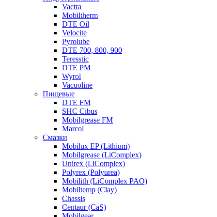
Vactra
Mobiltherm
DTE Oil
Velocite
Pyrolube
DTE 700, 800, 900
Teresstic
DTE PM
Wyrol
Vacuoline
Пищевые
DTE FM
SHC Cibus
Mobilgrease FM
Marcol
Смазки
Mobilux EP (Lithium)
Mobilgrease (LiComplex)
Unirex (LiComplex)
Polyrex (Polyurea)
Mobilith (LiComplex PAO)
Mobiltemp (Clay)
Chassis
Centaur (CaS)
Mobilgear