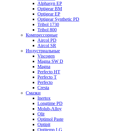
Alphasyn EP
Optigear BM
Optigear EP
Optigear Synthetic PD
Tribol 1730
Tribol 800
Компрессорные
Aircol PD
Aircol SR
Индустриальные
Viscogen
Magna SW D
Magna
Perfecto HT
Perfecto T
Perfecto
Cresta
Смазки
Inertox
Longtime PD
Molub-Alloy
Olit
Optimol Paste
Optipit
Optitemp LG