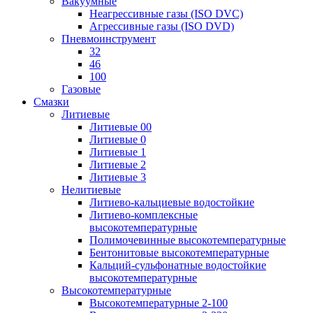
Вакуумные
Неагрессивные газы (ISO DVC)
Агрессивные газы (ISO DVD)
Пневмоинструмент
32
46
100
Газовые
Смазки
Литиевые
Литиевые 00
Литиевые 0
Литиевые 1
Литиевые 2
Литиевые 3
Нелитиевые
Литиево-кальциевые водостойкие
Литиево-комплексные
высокотемпературные
Полимочевинные высокотемпературные
Бентонитовые высокотемпературные
Кальций-сульфонатные водостойкие
высокотемпературные
Высокотемпературные
Высокотемпературные 2-100