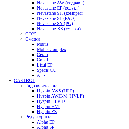
Nevastane AW (гидравл)
Nevastane EP (редукт)
Nevastane SH (компрес)
Nevastane SL (PAO)
Nevastane SY (PG)
Nevastane XS (смазки)
СОЖ
Смазки
Multis
Multis Complex
Ceran
Copal
Lical EP
Specis CU
Altis
CASTROL
Гидравлические
Hyspin AWS (HLP)
Hyspin AWH-M (HVLP)
Hyspin HLP-D
Hyspin HVI
Hyspin ZZ
Редукторные
Alpha EP
Alpha SP