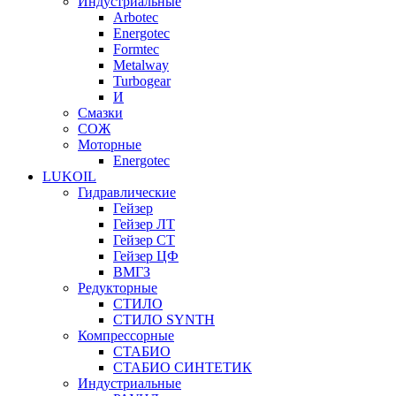
Индустриальные
Arbotec
Energotec
Formtec
Metalway
Turbogear
И
Смазки
СОЖ
Моторные
Energotec
LUKOIL
Гидравлические
Гейзер
Гейзер ЛТ
Гейзер СТ
Гейзер ЦФ
ВМГЗ
Редукторные
СТИЛО
СТИЛО SYNTH
Компрессорные
СТАБИО
СТАБИО СИНТЕТИК
Индустриальные