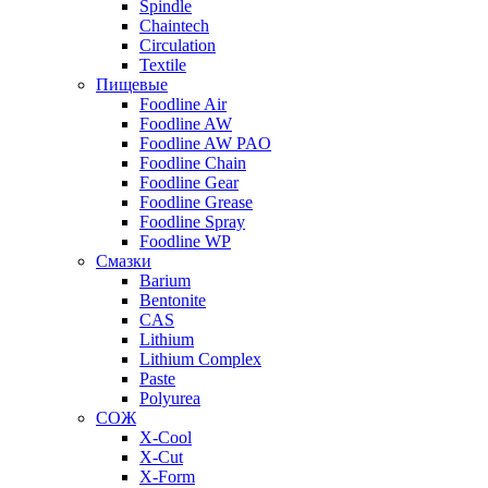
Spindle
Chaintech
Circulation
Textile
Пищевые
Foodline Air
Foodline AW
Foodline AW PAO
Foodline Chain
Foodline Gear
Foodline Grease
Foodline Spray
Foodline WP
Смазки
Barium
Bentonite
CAS
Lithium
Lithium Complex
Paste
Polyurea
СОЖ
X-Cool
X-Cut
X-Form