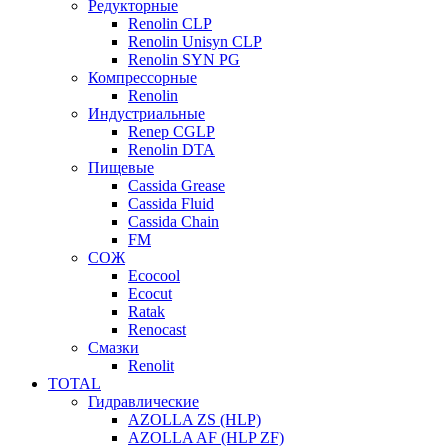
Редукторные
Renolin CLP
Renolin Unisyn CLP
Renolin SYN PG
Компрессорные
Renolin
Индустриальные
Renep CGLP
Renolin DTA
Пищевые
Cassida Grease
Cassida Fluid
Cassida Chain
FM
СОЖ
Ecocool
Ecocut
Ratak
Renocast
Смазки
Renolit
TOTAL
Гидравлические
AZOLLA ZS (HLP)
AZOLLA AF (HLP ZF)