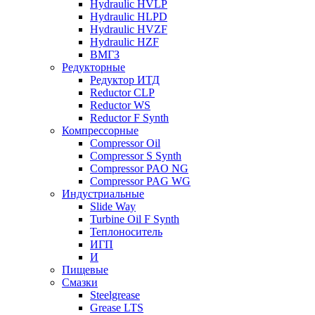
Hydraulic HVLP
Hydraulic HLPD
Hydraulic HVZF
Hydraulic HZF
ВМГЗ
Редукторные
Редуктор ИТД
Reductor CLP
Reductor WS
Reductor F Synth
Компрессорные
Compressor Oil
Compressor S Synth
Compressor PAO NG
Compressor PAG WG
Индустриальные
Slide Way
Turbine Oil F Synth
Теплоноситель
ИГП
И
Пищевые
Смазки
Steelgrease
Grease LTS