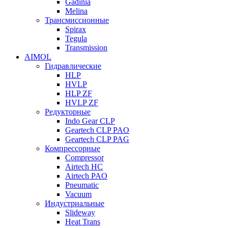
Gadinia
Melina
Трансмиссионные
Spirax
Tegula
Transmission
AIMOL
Гидравлические
HLP
HVLP
HLP ZF
HVLP ZF
Редукторные
Indo Gear CLP
Geartech CLP PAO
Geartech CLP PAG
Компрессорные
Compressor
Airtech HC
Airtech PAO
Pneumatic
Vacuum
Индустриальные
Slideway
Heat Trans