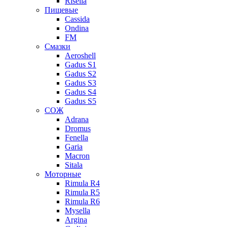
Risella
Пищевые
Cassida
Ondina
FM
Смазки
Aeroshell
Gadus S1
Gadus S2
Gadus S3
Gadus S4
Gadus S5
СОЖ
Adrana
Dromus
Fenella
Garia
Macron
Sitala
Моторные
Rimula R4
Rimula R5
Rimula R6
Mysella
Argina