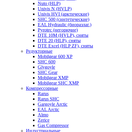
Nuto (HLP)
Univis N (HVLP)
Univis HVI (арктические)
SHC 500 (синтетические)
EAL Hydraulic (биоразлаг.)
Pyrotec (негорючие)
DTE 10M (HVLP), сняты
DTE 20 (HLP), сняты
DTE Excel (HLP ZF), сняты
Редукторные
Mobilgear 600 XP
SHC 600
Glygoyle
SHC Gear
Mobilgear XMP
Mobilgear SHC XMP
Компрессорные
Rarus
Rarus SHC
Gargoyle Arctic
EAL Arctic
Almo
Zerice
Gas Compressor
Индустриальные