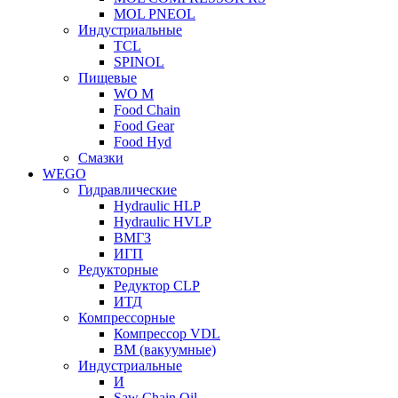
MOL PNEOL
Индустриальные
TCL
SPINOL
Пищевые
WO M
Food Chain
Food Gear
Food Hyd
Смазки
WEGO
Гидравлические
Hydraulic HLP
Hydraulic HVLP
ВМГЗ
ИГП
Редукторные
Редуктор CLP
ИТД
Компрессорные
Компрессор VDL
ВМ (вакуумные)
Индустриальные
И
Saw Chain Oil