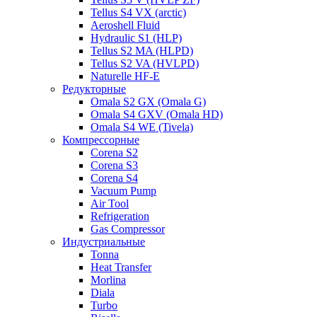
Tellus S4 VX (arctic)
Aeroshell Fluid
Hydraulic S1 (HLP)
Tellus S2 MA (HLPD)
Tellus S2 VA (HVLPD)
Naturelle HF-E
Редукторные
Omala S2 GX (Omala G)
Omala S4 GXV (Omala HD)
Omala S4 WE (Tivela)
Компрессорные
Corena S2
Corena S3
Corena S4
Vacuum Pump
Air Tool
Refrigeration
Gas Compressor
Индустриальные
Tonna
Heat Transfer
Morlina
Diala
Turbo