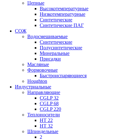
Цепные
Высокотемпературные
Низкотемпературные
Синтетические
Синтетические ПАГ
СОЖ
Водосмешиваемые
Синтетические
Полусинтетические
Минеральные
Присадки
Масляные
Формовочные
Быстроиспаряющиеся
Houghton
Индустриальные
Направляющие
CGLP 32
CGLP 68
CGLP 220
Теплоносители
HT 22
HT 32
Шпиндельные
2