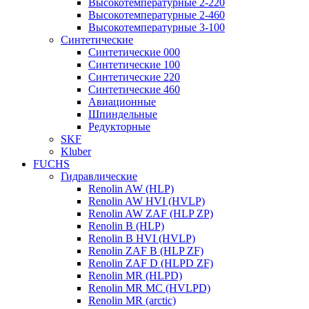
Высокотемпературные 2-220
Высокотемпературные 2-460
Высокотемпературные 3-100
Синтетические
Синтетические 000
Синтетические 100
Синтетические 220
Синтетические 460
Авиационные
Шпиндельные
Редукторные
SKF
Kluber
FUCHS
Гидравлические
Renolin AW (HLP)
Renolin AW HVI (HVLP)
Renolin AW ZAF (HLP ZP)
Renolin B (HLP)
Renolin B HVI (HVLP)
Renolin ZAF B (HLP ZF)
Renolin ZAF D (HLPD ZF)
Renolin MR (HLPD)
Renolin MR MC (HVLPD)
Renolin MR (arctic)