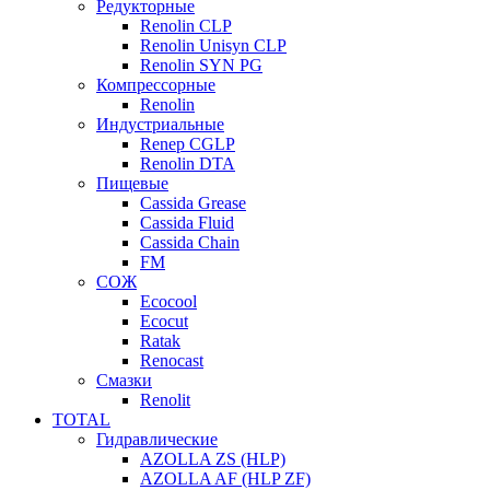
Редукторные
Renolin CLP
Renolin Unisyn CLP
Renolin SYN PG
Компрессорные
Renolin
Индустриальные
Renep CGLP
Renolin DTA
Пищевые
Cassida Grease
Cassida Fluid
Cassida Chain
FM
СОЖ
Ecocool
Ecocut
Ratak
Renocast
Смазки
Renolit
TOTAL
Гидравлические
AZOLLA ZS (HLP)
AZOLLA AF (HLP ZF)