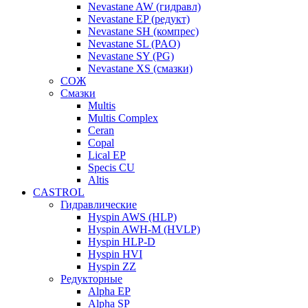
Nevastane AW (гидравл)
Nevastane EP (редукт)
Nevastane SH (компрес)
Nevastane SL (PAO)
Nevastane SY (PG)
Nevastane XS (смазки)
СОЖ
Смазки
Multis
Multis Complex
Ceran
Copal
Lical EP
Specis CU
Altis
CASTROL
Гидравлические
Hyspin AWS (HLP)
Hyspin AWH-M (HVLP)
Hyspin HLP-D
Hyspin HVI
Hyspin ZZ
Редукторные
Alpha EP
Alpha SP