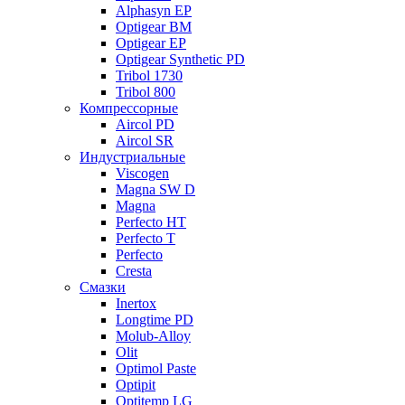
Alphasyn EP
Optigear BM
Optigear EP
Optigear Synthetic PD
Tribol 1730
Tribol 800
Компрессорные
Aircol PD
Aircol SR
Индустриальные
Viscogen
Magna SW D
Magna
Perfecto HT
Perfecto T
Perfecto
Cresta
Смазки
Inertox
Longtime PD
Molub-Alloy
Olit
Optimol Paste
Optipit
Optitemp LG