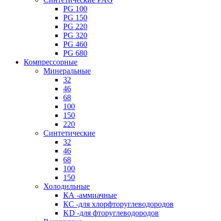
PG 100
PG 150
PG 220
PG 320
PG 460
PG 680
Компрессорные
Минеральные
32
46
68
100
150
220
Синтетические
32
46
68
100
150
Холодильные
КА -аммиачные
КС -для хлорфторуглеводородов
KD -для фторуглеводородов