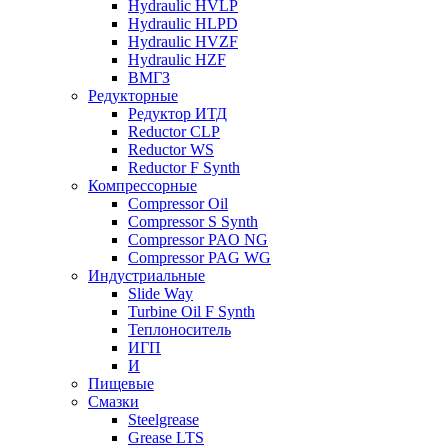
Hydraulic HVLP
Hydraulic HLPD
Hydraulic HVZF
Hydraulic HZF
ВМГЗ
Редукторные
Редуктор ИТД
Reductor CLP
Reductor WS
Reductor F Synth
Компрессорные
Compressor Oil
Compressor S Synth
Compressor PAO NG
Compressor PAG WG
Индустриальные
Slide Way
Turbine Oil F Synth
Теплоноситель
ИГП
И
Пищевые
Смазки
Steelgrease
Grease LTS