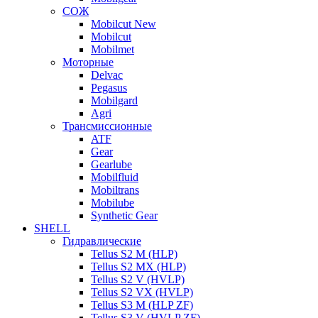
СОЖ
Mobilcut New
Mobilcut
Mobilmet
Моторные
Delvac
Pegasus
Mobilgard
Agri
Трансмиссионные
ATF
Gear
Gearlube
Mobilfluid
Mobiltrans
Mobilube
Synthetic Gear
SHELL
Гидравлические
Tellus S2 M (HLP)
Tellus S2 MХ (HLP)
Tellus S2 V (HVLP)
Tellus S2 VX (HVLP)
Tellus S3 M (HLP ZF)
Tellus S3 V (HVLP ZF)