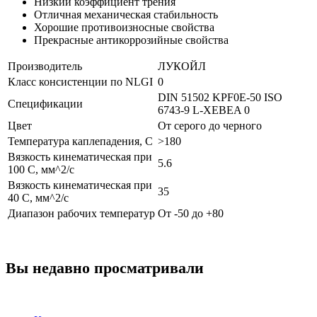
Низкий коэффициент трения
Отличная механическая стабильность
Хорошие противоизносные свойства
Прекрасные антикоррозийные свойства
Производитель
ЛУКОЙЛ
Класс консистенции по NLGI
0
DIN 51502 KPF0E-50
ISO
Спецификации
6743-9 L-XEBEA 0
Цвет
От серого до черного
Температура каплепадения, С
>180
Вязкость кинематическая при
5.6
100 С, мм^2/c
Вязкость кинематическая при
35
40 С, мм^2/c
Диапазон рабочих температур
От -50 до +80
Вы недавно просматривали