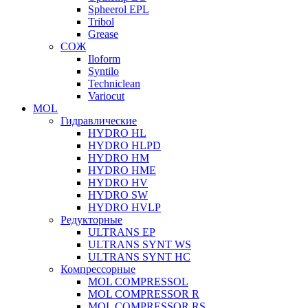
Spheerol EPL
Tribol
Grease
СОЖ
Iloform
Syntilo
Techniclean
Variocut
MOL
Гидравлические
HYDRO HL
HYDRO HLPD
HYDRO HM
HYDRO HME
HYDRO HV
HYDRO SW
HYDRO HVLP
Редукторные
ULTRANS EP
ULTRANS SYNT WS
ULTRANS SYNT HC
Компрессорные
MOL COMPRESSOL
MOL COMPRESSOR R
MOL COMPRESSOR RS