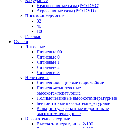
Вакуумные
Неагрессивные газы (ISO DVC)
Агрессивные газы (ISO DVD)
Пневмоинструмент
32
46
100
Газовые
Смазки
Литиевые
Литиевые 00
Литиевые 0
Литиевые 1
Литиевые 2
Литиевые 3
Нелитиевые
Литиево-кальциевые водостойкие
Литиево-комплексные
высокотемпературные
Полимочевинные высокотемпературные
Бентонитовые высокотемпературные
Кальций-сульфонатные водостойкие
высокотемпературные
Высокотемпературные
Высокотемпературные 2-100