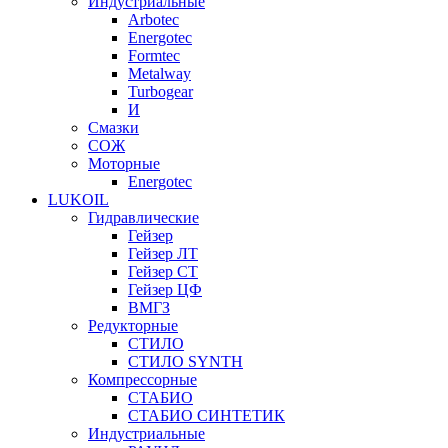
Индустриальные
Arbotec
Energotec
Formtec
Metalway
Turbogear
И
Смазки
СОЖ
Моторные
Energotec
LUKOIL
Гидравлические
Гейзер
Гейзер ЛТ
Гейзер СТ
Гейзер ЦФ
ВМГЗ
Редукторные
СТИЛО
СТИЛО SYNTH
Компрессорные
СТАБИО
СТАБИО СИНТЕТИК
Индустриальные