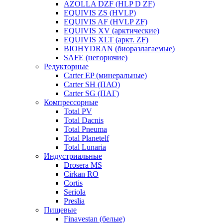
AZOLLA DZF (HLP D ZF)
EQUIVIS ZS (HVLP)
EQUIVIS AF (HVLP ZF)
EQUIVIS XV (арктические)
EQUIVIS XLT (аркт. ZF)
BIOHYDRAN (биоразлагаемые)
SAFE (негорючие)
Редукторные
Carter EP (минеральные)
Carter SH (ПАО)
Carter SG (ПАГ)
Компрессорные
Total PV
Total Dacnis
Total Pneuma
Total Planetelf
Total Lunaria
Индустриальные
Drosera MS
Cirkan RO
Cortis
Seriola
Preslia
Пищевые
Finavestan (белые)