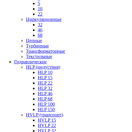
5
10
22
Циркуляционные
32
46
68
Цепные
Турбинные
Трансформаторные
Текстильные
Гидравлические
HLP (индустрия)
HLP 10
HLP 15
HLP 22
HLP 32
HLP 46
HLP 68
HLP 100
HLP 150
HVLP (транспорт)
HVLP 15
HVLP 22
HVLP 32