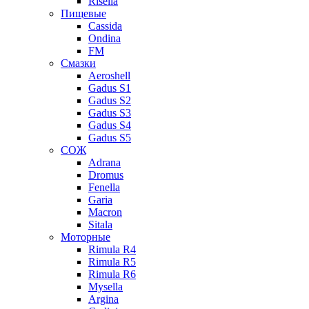
Risella
Пищевые
Cassida
Ondina
FM
Смазки
Aeroshell
Gadus S1
Gadus S2
Gadus S3
Gadus S4
Gadus S5
СОЖ
Adrana
Dromus
Fenella
Garia
Macron
Sitala
Моторные
Rimula R4
Rimula R5
Rimula R6
Mysella
Argina