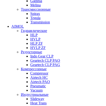
Gadinia
Melina
Трансмиссионные
Spirax
Tegula
Transmission
AIMOL
Гидравлические
HLP
HVLP
HLP ZF
HVLP ZF
Редукторные
Indo Gear CLP
Geartech CLP PAO
Geartech CLP PAG
Компрессорные
Compressor
Airtech HC
Airtech PAO
Pneumatic
Vacuum
Индустриальные
Slideway
Heat Trans