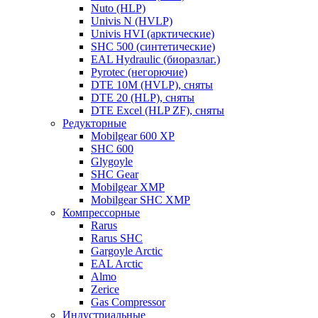
Nuto (HLP)
Univis N (HVLP)
Univis HVI (арктические)
SHC 500 (синтетические)
EAL Hydraulic (биоразлаг.)
Pyrotec (негорючие)
DTE 10M (HVLP), сняты
DTE 20 (HLP), сняты
DTE Excel (HLP ZF), сняты
Редукторные
Mobilgear 600 XP
SHC 600
Glygoyle
SHC Gear
Mobilgear XMP
Mobilgear SHC XMP
Компрессорные
Rarus
Rarus SHC
Gargoyle Arctic
EAL Arctic
Almo
Zerice
Gas Compressor
Индустриальные