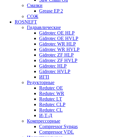
Смазки
Grease EP 2
СОЖ
ROSNEFT
Гидравлические
Gidrotec OE HLP
Gidrotec OE HVLP
Gidrotec WR HLP
Gidrotec WR HVLP
Gidrotec ZF HLP
Gidrotec ZF HVLP
Gidrotec HLP
Gidrotec HVLP
ИГП
Редукторные
Redutec OE
Redutec WR
Redutec LT
Redutec CLP
Redutec CL
И-Т-Д
Компрессорные
Compressor Syngas
Compressor VDL