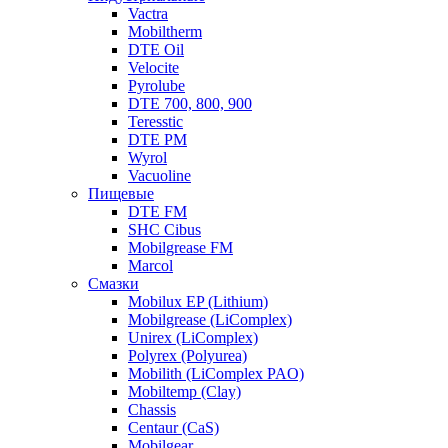
Vactra
Mobiltherm
DTE Oil
Velocite
Pyrolube
DTE 700, 800, 900
Teresstic
DTE PM
Wyrol
Vacuoline
Пищевые
DTE FM
SHC Cibus
Mobilgrease FM
Marcol
Смазки
Mobilux EP (Lithium)
Mobilgrease (LiComplex)
Unirex (LiComplex)
Polyrex (Polyurea)
Mobilith (LiComplex PAO)
Mobiltemp (Clay)
Chassis
Centaur (CaS)
Mobilgear