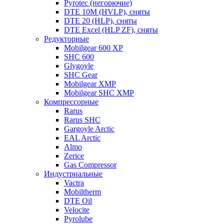
Pyrotec (негорючие)
DTE 10M (HVLP), сняты
DTE 20 (HLP), сняты
DTE Excel (HLP ZF), сняты
Редукторные
Mobilgear 600 XP
SHC 600
Glygoyle
SHC Gear
Mobilgear XMP
Mobilgear SHC XMP
Компрессорные
Rarus
Rarus SHC
Gargoyle Arctic
EAL Arctic
Almo
Zerice
Gas Compressor
Индустриальные
Vactra
Mobiltherm
DTE Oil
Velocite
Pyrolube