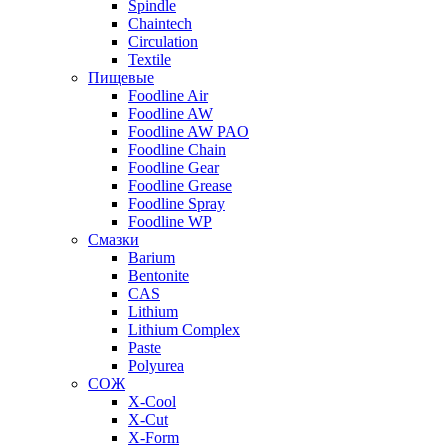
Spindle
Chaintech
Circulation
Textile
Пищевые
Foodline Air
Foodline AW
Foodline AW PAO
Foodline Chain
Foodline Gear
Foodline Grease
Foodline Spray
Foodline WP
Смазки
Barium
Bentonite
CAS
Lithium
Lithium Complex
Paste
Polyurea
СОЖ
X-Cool
X-Cut
X-Form