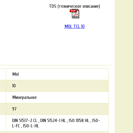
TDS (техническое описание)
MOL TCL 10
Mol
10
Минеральное
97
DIN 51517-2 CL
DIN 51524-1 HL
ISO 11158 HL
ISO-
L-FC
ISO-L-HL