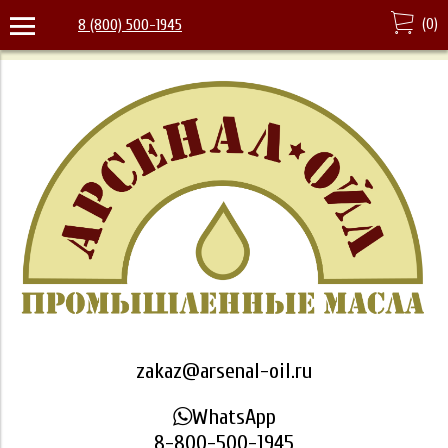
(
0
)
8 (800) 500-1945
zakaz@arsenal-oil.ru
WhatsApp
8-800-500-1945