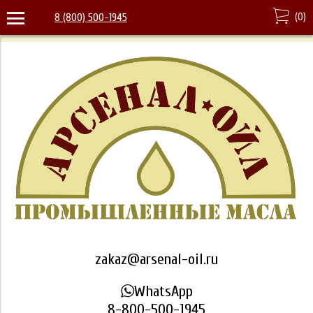
(
0
)
8 (800) 500-1945
zakaz@arsenal-oil.ru
WhatsApp
8-800-500-1945