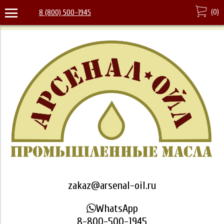
(
0
)
8 (800) 500-1945
zakaz@arsenal-oil.ru
WhatsApp
8-800-500-1945