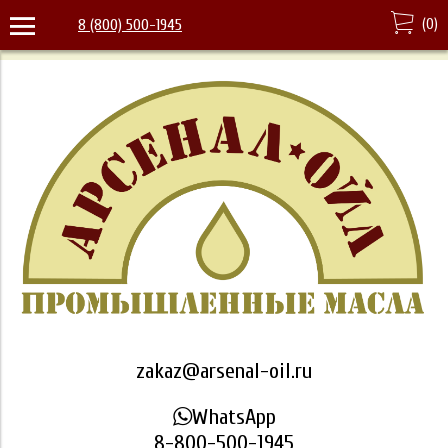
(
0
)
8 (800) 500-1945
zakaz@arsenal-oil.ru
WhatsApp
8-800-500-1945