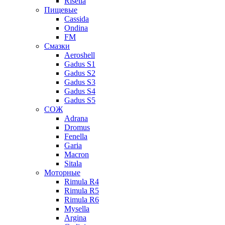
Risella
Пищевые
Cassida
Ondina
FM
Смазки
Aeroshell
Gadus S1
Gadus S2
Gadus S3
Gadus S4
Gadus S5
СОЖ
Adrana
Dromus
Fenella
Garia
Macron
Sitala
Моторные
Rimula R4
Rimula R5
Rimula R6
Mysella
Argina