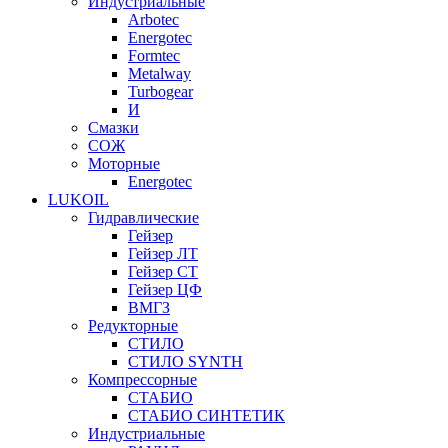
Индустриальные
Arbotec
Energotec
Formtec
Metalway
Turbogear
И
Смазки
СОЖ
Моторные
Energotec
LUKOIL
Гидравлические
Гейзер
Гейзер ЛТ
Гейзер СТ
Гейзер ЦФ
ВМГЗ
Редукторные
СТИЛО
СТИЛО SYNTH
Компрессорные
СТАБИО
СТАБИО СИНТЕТИК
Индустриальные