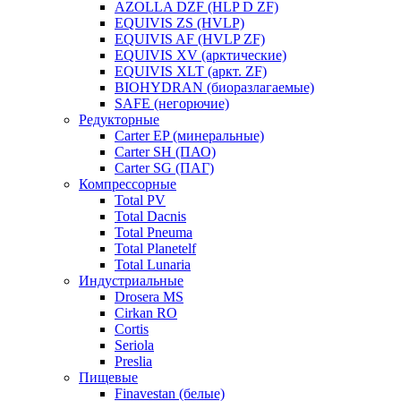
AZOLLA DZF (HLP D ZF)
EQUIVIS ZS (HVLP)
EQUIVIS AF (HVLP ZF)
EQUIVIS XV (арктические)
EQUIVIS XLT (аркт. ZF)
BIOHYDRAN (биоразлагаемые)
SAFE (негорючие)
Редукторные
Carter EP (минеральные)
Carter SH (ПАО)
Carter SG (ПАГ)
Компрессорные
Total PV
Total Dacnis
Total Pneuma
Total Planetelf
Total Lunaria
Индустриальные
Drosera MS
Cirkan RO
Cortis
Seriola
Preslia
Пищевые
Finavestan (белые)