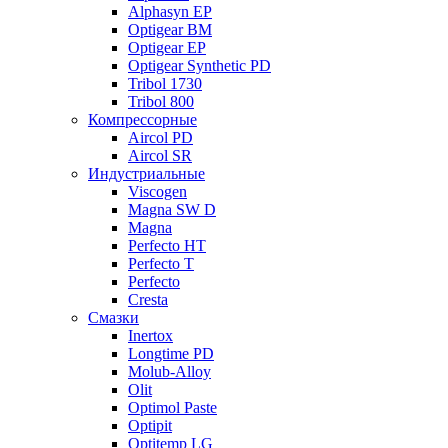
Alphasyn EP
Optigear BM
Optigear EP
Optigear Synthetic PD
Tribol 1730
Tribol 800
Компрессорные
Aircol PD
Aircol SR
Индустриальные
Viscogen
Magna SW D
Magna
Perfecto HT
Perfecto T
Perfecto
Cresta
Смазки
Inertox
Longtime PD
Molub-Alloy
Olit
Optimol Paste
Optipit
Optitemp LG