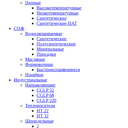
Цепные
Высокотемпературные
Низкотемпературные
Синтетические
Синтетические ПАГ
СОЖ
Водосмешиваемые
Синтетические
Полусинтетические
Минеральные
Присадки
Масляные
Формовочные
Быстроиспаряющиеся
Houghton
Индустриальные
Направляющие
CGLP 32
CGLP 68
CGLP 220
Теплоносители
HT 22
HT 32
Шпиндельные
2