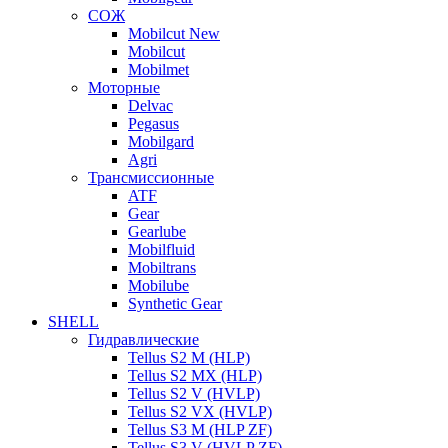
СОЖ
Mobilcut New
Mobilcut
Mobilmet
Моторные
Delvac
Pegasus
Mobilgard
Agri
Трансмиссионные
ATF
Gear
Gearlube
Mobilfluid
Mobiltrans
Mobilube
Synthetic Gear
SHELL
Гидравлические
Tellus S2 M (HLP)
Tellus S2 MХ (HLP)
Tellus S2 V (HVLP)
Tellus S2 VX (HVLP)
Tellus S3 M (HLP ZF)
Tellus S3 V (HVLP ZF)