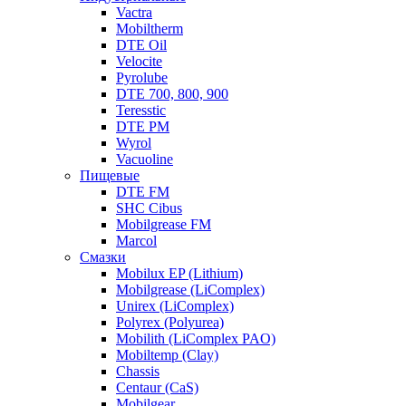
Vactra
Mobiltherm
DTE Oil
Velocite
Pyrolube
DTE 700, 800, 900
Teresstic
DTE PM
Wyrol
Vacuoline
Пищевые
DTE FM
SHC Cibus
Mobilgrease FM
Marcol
Смазки
Mobilux EP (Lithium)
Mobilgrease (LiComplex)
Unirex (LiComplex)
Polyrex (Polyurea)
Mobilith (LiComplex PAO)
Mobiltemp (Clay)
Chassis
Centaur (CaS)
Mobilgear