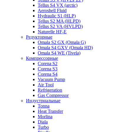
Tellus S4 VX (arctic)
Aeroshell Fluid
Hydraulic S1 (HLP)
Tellus S2 MA (HLPD)
Tellus S2 VA (HVLPD)
Naturelle HF-E
Редукторные
Omala S2 GX (Omala G)
Omala S4 GXV (Omala HD)
Omala S4 WE (Tivela)
Компрессорные
Corena S2
Corena S3
Corena S4
Vacuum Pump
Air Tool
Refrigeration
Gas Compressor
Индустриальные
Tonna
Heat Transfer
Morlina
Diala
Turbo