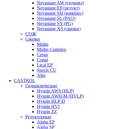
Nevastane AW (гидравл)
Nevastane EP (редукт)
Nevastane SH (компрес)
Nevastane SL (PAO)
Nevastane SY (PG)
Nevastane XS (смазки)
СОЖ
Смазки
Multis
Multis Complex
Ceran
Copal
Lical EP
Specis CU
Altis
CASTROL
Гидравлические
Hyspin AWS (HLP)
Hyspin AWH-M (HVLP)
Hyspin HLP-D
Hyspin HVI
Hyspin ZZ
Редукторные
Alpha EP
Alpha SP