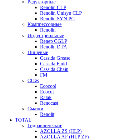
Редукторные
Renolin CLP
Renolin Unisyn CLP
Renolin SYN PG
Компрессорные
Renolin
Индустриальные
Renep CGLP
Renolin DTA
Пищевые
Cassida Grease
Cassida Fluid
Cassida Chain
FM
СОЖ
Ecocool
Ecocut
Ratak
Renocast
Смазки
Renolit
TOTAL
Гидравлические
AZOLLA ZS (HLP)
AZOLLA AF (HLP ZF)