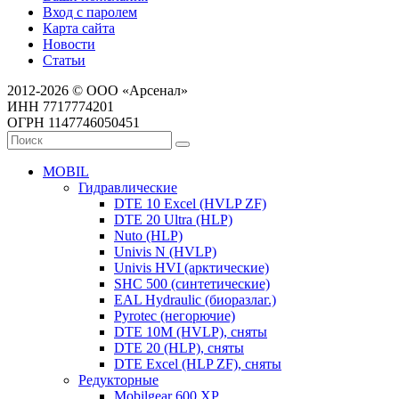
Вход с паролем
Карта сайта
Новости
Статьи
2012-2026 © ООО «Арсенал»
ИНН 7717774201
ОГРН 1147746050451
MOBIL
Гидравлические
DTE 10 Excel (HVLP ZF)
DTE 20 Ultra (HLP)
Nuto (HLP)
Univis N (HVLP)
Univis HVI (арктические)
SHC 500 (синтетические)
EAL Hydraulic (биоразлаг.)
Pyrotec (негорючие)
DTE 10M (HVLP), сняты
DTE 20 (HLP), сняты
DTE Excel (HLP ZF), сняты
Редукторные
Mobilgear 600 XP