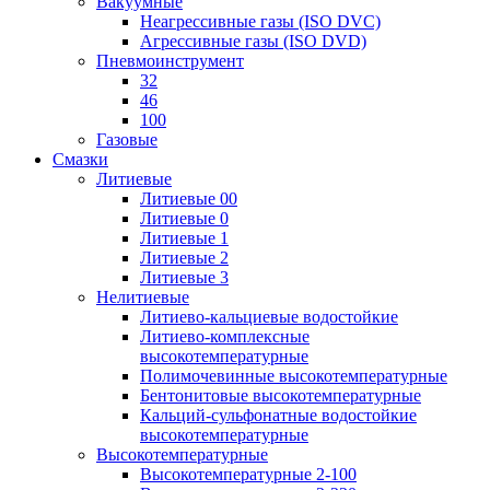
Вакуумные
Неагрессивные газы (ISO DVC)
Агрессивные газы (ISO DVD)
Пневмоинструмент
32
46
100
Газовые
Смазки
Литиевые
Литиевые 00
Литиевые 0
Литиевые 1
Литиевые 2
Литиевые 3
Нелитиевые
Литиево-кальциевые водостойкие
Литиево-комплексные
высокотемпературные
Полимочевинные высокотемпературные
Бентонитовые высокотемпературные
Кальций-сульфонатные водостойкие
высокотемпературные
Высокотемпературные
Высокотемпературные 2-100