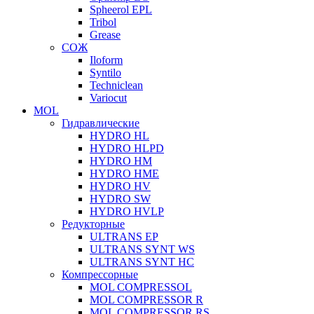
Spheerol EPL
Tribol
Grease
СОЖ
Iloform
Syntilo
Techniclean
Variocut
MOL
Гидравлические
HYDRO HL
HYDRO HLPD
HYDRO HM
HYDRO HME
HYDRO HV
HYDRO SW
HYDRO HVLP
Редукторные
ULTRANS EP
ULTRANS SYNT WS
ULTRANS SYNT HC
Компрессорные
MOL COMPRESSOL
MOL COMPRESSOR R
MOL COMPRESSOR RS