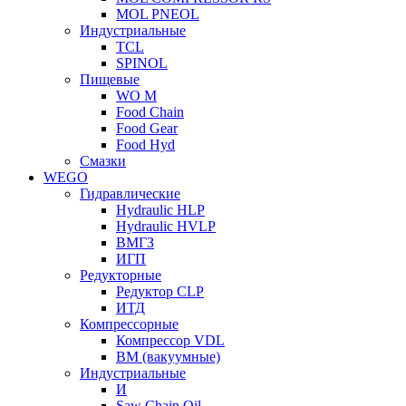
MOL PNEOL
Индустриальные
TCL
SPINOL
Пищевые
WO M
Food Chain
Food Gear
Food Hyd
Смазки
WEGO
Гидравлические
Hydraulic HLP
Hydraulic HVLP
ВМГЗ
ИГП
Редукторные
Редуктор CLP
ИТД
Компрессорные
Компрессор VDL
ВМ (вакуумные)
Индустриальные
И
Saw Chain Oil