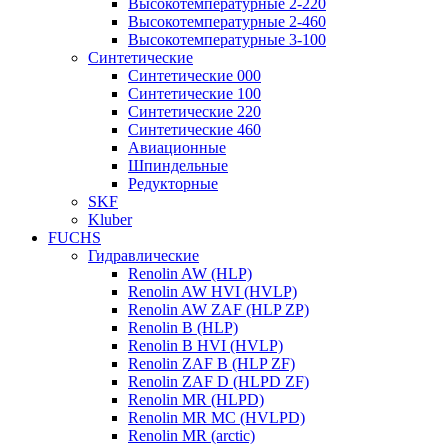
Высокотемпературные 2-220
Высокотемпературные 2-460
Высокотемпературные 3-100
Синтетические
Синтетические 000
Синтетические 100
Синтетические 220
Синтетические 460
Авиационные
Шпиндельные
Редукторные
SKF
Kluber
FUCHS
Гидравлические
Renolin AW (HLP)
Renolin AW HVI (HVLP)
Renolin AW ZAF (HLP ZP)
Renolin B (HLP)
Renolin B HVI (HVLP)
Renolin ZAF B (HLP ZF)
Renolin ZAF D (HLPD ZF)
Renolin MR (HLPD)
Renolin MR MC (HVLPD)
Renolin MR (arctic)