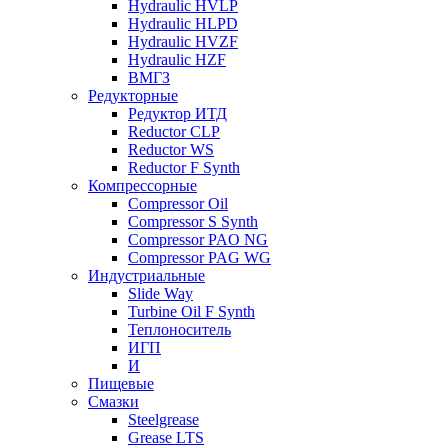
Hydraulic HVLP
Hydraulic HLPD
Hydraulic HVZF
Hydraulic HZF
ВМГЗ
Редукторные
Редуктор ИТД
Reductor CLP
Reductor WS
Reductor F Synth
Компрессорные
Compressor Oil
Compressor S Synth
Compressor PAO NG
Compressor PAG WG
Индустриальные
Slide Way
Turbine Oil F Synth
Теплоноситель
ИГП
И
Пищевые
Смазки
Steelgrease
Grease LTS