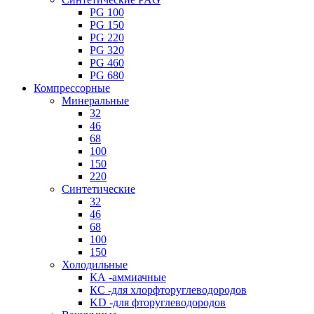
PG 100
PG 150
PG 220
PG 320
PG 460
PG 680
Компрессорные
Минеральные
32
46
68
100
150
220
Синтетические
32
46
68
100
150
Холодильные
КА -аммиачные
КС -для хлорфторуглеводородов
KD -для фторуглеводородов