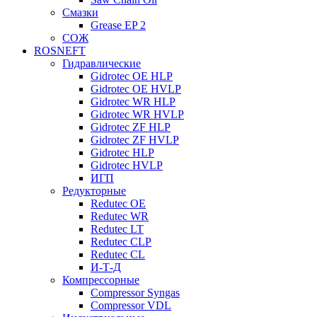
Смазки
Grease EP 2
СОЖ
ROSNEFT
Гидравлические
Gidrotec OE HLP
Gidrotec OE HVLP
Gidrotec WR HLP
Gidrotec WR HVLP
Gidrotec ZF HLP
Gidrotec ZF HVLP
Gidrotec HLP
Gidrotec HVLP
ИГП
Редукторные
Redutec OE
Redutec WR
Redutec LT
Redutec CLP
Redutec CL
И-Т-Д
Компрессорные
Compressor Syngas
Compressor VDL