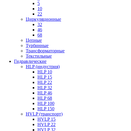
5
10
22
Циркуляционные
32
46
68
Цепные
Турбинные
Трансформаторные
Текстильные
Гидравлические
HLP (индустрия)
HLP 10
HLP 15
HLP 22
HLP 32
HLP 46
HLP 68
HLP 100
HLP 150
HVLP (транспорт)
HVLP 15
HVLP 22
HVLP 32