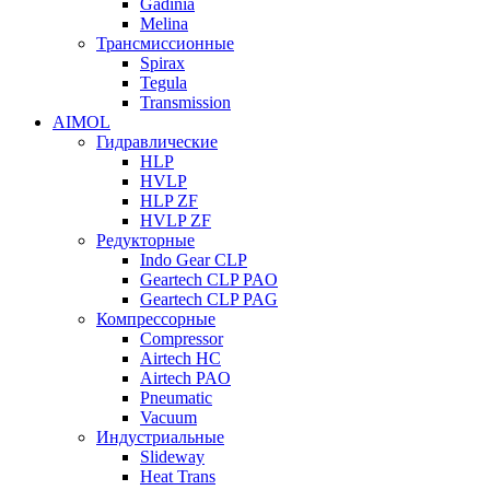
Gadinia
Melina
Трансмиссионные
Spirax
Tegula
Transmission
AIMOL
Гидравлические
HLP
HVLP
HLP ZF
HVLP ZF
Редукторные
Indo Gear CLP
Geartech CLP PAO
Geartech CLP PAG
Компрессорные
Compressor
Airtech HC
Airtech PAO
Pneumatic
Vacuum
Индустриальные
Slideway
Heat Trans