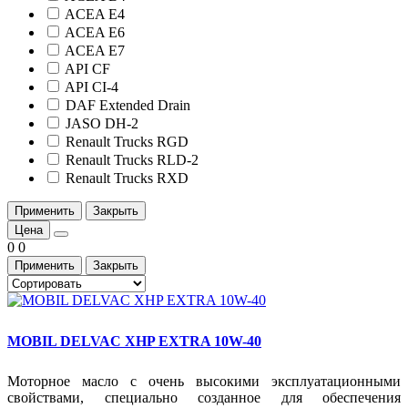
ACEA E4
ACEA E6
ACEA E7
API CF
API CI-4
DAF Extended Drain
JASO DH-2
Renault Trucks RGD
Renault Trucks RLD-2
Renault Trucks RXD
Применить
Закрыть
Цена
0
0
Применить
Закрыть
MOBIL DELVAC XHP EXTRA 10W-40
Моторное масло с очень высокими эксплуатационными
свойствами, специально созданное для обеспечения