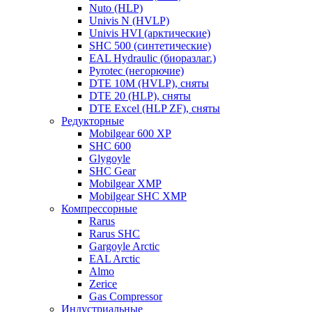
Nuto (HLP)
Univis N (HVLP)
Univis HVI (арктические)
SHC 500 (синтетические)
EAL Hydraulic (биоразлаг.)
Pyrotec (негорючие)
DTE 10M (HVLP), сняты
DTE 20 (HLP), сняты
DTE Excel (HLP ZF), сняты
Редукторные
Mobilgear 600 XP
SHC 600
Glygoyle
SHC Gear
Mobilgear XMP
Mobilgear SHC XMP
Компрессорные
Rarus
Rarus SHC
Gargoyle Arctic
EAL Arctic
Almo
Zerice
Gas Compressor
Индустриальные