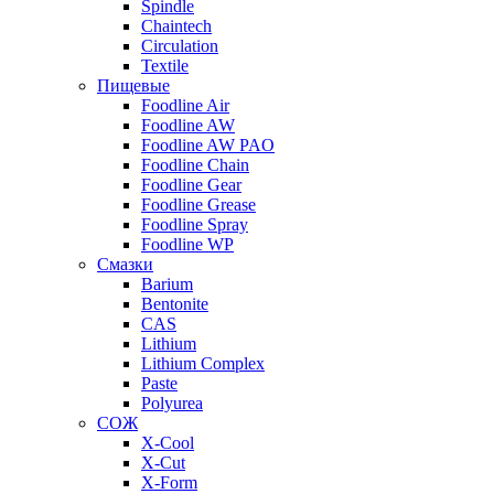
Spindle
Chaintech
Circulation
Textile
Пищевые
Foodline Air
Foodline AW
Foodline AW PAO
Foodline Chain
Foodline Gear
Foodline Grease
Foodline Spray
Foodline WP
Смазки
Barium
Bentonite
CAS
Lithium
Lithium Complex
Paste
Polyurea
СОЖ
X-Cool
X-Cut
X-Form