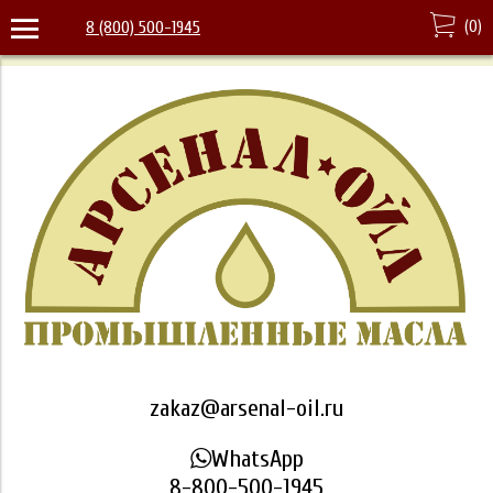
(
0
)
8 (800) 500-1945
zakaz@arsenal-oil.ru
WhatsApp
8-800-500-1945