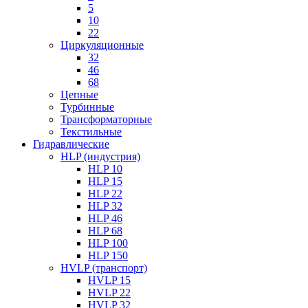
5
10
22
Циркуляционные
32
46
68
Цепные
Турбинные
Трансформаторные
Текстильные
Гидравлические
HLP (индустрия)
HLP 10
HLP 15
HLP 22
HLP 32
HLP 46
HLP 68
HLP 100
HLP 150
HVLP (транспорт)
HVLP 15
HVLP 22
HVLP 32