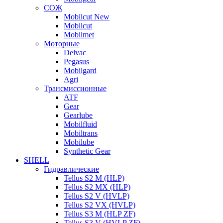
СОЖ
Mobilcut New
Mobilcut
Mobilmet
Моторные
Delvac
Pegasus
Mobilgard
Agri
Трансмиссионные
ATF
Gear
Gearlube
Mobilfluid
Mobiltrans
Mobilube
Synthetic Gear
SHELL
Гидравлические
Tellus S2 M (HLP)
Tellus S2 MХ (HLP)
Tellus S2 V (HVLP)
Tellus S2 VX (HVLP)
Tellus S3 M (HLP ZF)
Tellus S3 V (HVLP ZF)