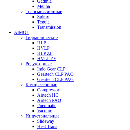
Gadinia
Melina
Трансмиссионные
Spirax
Tegula
Transmission
AIMOL
Гидравлические
HLP
HVLP
HLP ZF
HVLP ZF
Редукторные
Indo Gear CLP
Geartech CLP PAO
Geartech CLP PAG
Компрессорные
Compressor
Airtech HC
Airtech PAO
Pneumatic
Vacuum
Индустриальные
Slideway
Heat Trans