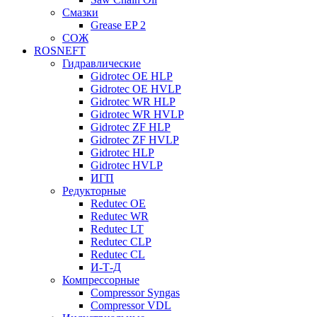
Смазки
Grease EP 2
СОЖ
ROSNEFT
Гидравлические
Gidrotec OE HLP
Gidrotec OE HVLP
Gidrotec WR HLP
Gidrotec WR HVLP
Gidrotec ZF HLP
Gidrotec ZF HVLP
Gidrotec HLP
Gidrotec HVLP
ИГП
Редукторные
Redutec OE
Redutec WR
Redutec LT
Redutec CLP
Redutec CL
И-Т-Д
Компрессорные
Compressor Syngas
Compressor VDL