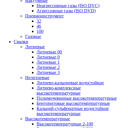
Вакуумные
Неагрессивные газы (ISO DVC)
Агрессивные газы (ISO DVD)
Пневмоинструмент
32
46
100
Газовые
Смазки
Литиевые
Литиевые 00
Литиевые 0
Литиевые 1
Литиевые 2
Литиевые 3
Нелитиевые
Литиево-кальциевые водостойкие
Литиево-комплексные
высокотемпературные
Полимочевинные высокотемпературные
Бентонитовые высокотемпературные
Кальций-сульфонатные водостойкие
высокотемпературные
Высокотемпературные
Высокотемпературные 2-100