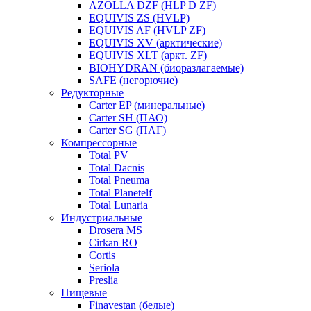
AZOLLA DZF (HLP D ZF)
EQUIVIS ZS (HVLP)
EQUIVIS AF (HVLP ZF)
EQUIVIS XV (арктические)
EQUIVIS XLT (аркт. ZF)
BIOHYDRAN (биоразлагаемые)
SAFE (негорючие)
Редукторные
Carter EP (минеральные)
Carter SH (ПАО)
Carter SG (ПАГ)
Компрессорные
Total PV
Total Dacnis
Total Pneuma
Total Planetelf
Total Lunaria
Индустриальные
Drosera MS
Cirkan RO
Cortis
Seriola
Preslia
Пищевые
Finavestan (белые)