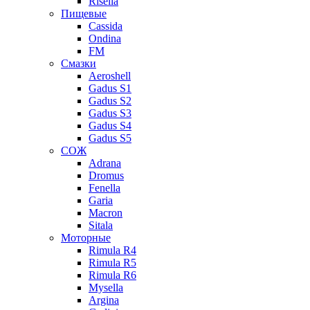
Risella
Пищевые
Cassida
Ondina
FM
Смазки
Aeroshell
Gadus S1
Gadus S2
Gadus S3
Gadus S4
Gadus S5
СОЖ
Adrana
Dromus
Fenella
Garia
Macron
Sitala
Моторные
Rimula R4
Rimula R5
Rimula R6
Mysella
Argina