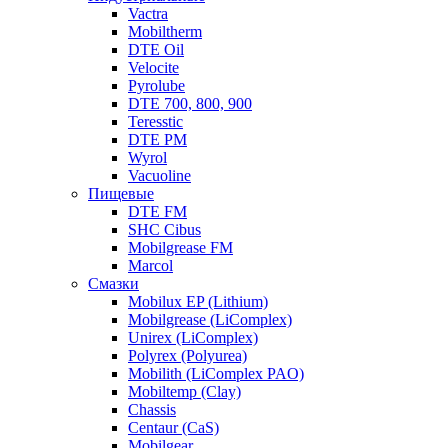
Vactra
Mobiltherm
DTE Oil
Velocite
Pyrolube
DTE 700, 800, 900
Teresstic
DTE PM
Wyrol
Vacuoline
Пищевые
DTE FM
SHC Cibus
Mobilgrease FM
Marcol
Смазки
Mobilux EP (Lithium)
Mobilgrease (LiComplex)
Unirex (LiComplex)
Polyrex (Polyurea)
Mobilith (LiComplex PAO)
Mobiltemp (Clay)
Chassis
Centaur (CaS)
Mobilgear