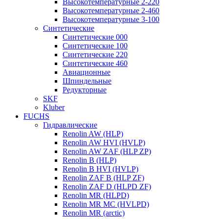
Высокотемпературные 2-220
Высокотемпературные 2-460
Высокотемпературные 3-100
Синтетические
Синтетические 000
Синтетические 100
Синтетические 220
Синтетические 460
Авиационные
Шпиндельные
Редукторные
SKF
Kluber
FUCHS
Гидравлические
Renolin AW (HLP)
Renolin AW HVI (HVLP)
Renolin AW ZAF (HLP ZP)
Renolin B (HLP)
Renolin B HVI (HVLP)
Renolin ZAF B (HLP ZF)
Renolin ZAF D (HLPD ZF)
Renolin MR (HLPD)
Renolin MR MC (HVLPD)
Renolin MR (arctic)