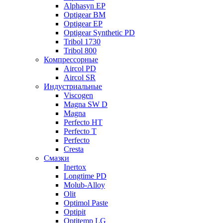
Alphasyn EP
Optigear BM
Optigear EP
Optigear Synthetic PD
Tribol 1730
Tribol 800
Компрессорные
Aircol PD
Aircol SR
Индустриальные
Viscogen
Magna SW D
Magna
Perfecto HT
Perfecto T
Perfecto
Cresta
Смазки
Inertox
Longtime PD
Molub-Alloy
Olit
Optimol Paste
Optipit
Optitemp LG