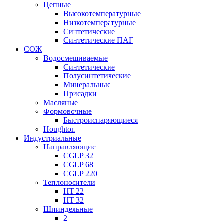
Цепные
Высокотемпературные
Низкотемпературные
Синтетические
Синтетические ПАГ
СОЖ
Водосмешиваемые
Синтетические
Полусинтетические
Минеральные
Присадки
Масляные
Формовочные
Быстроиспаряющиеся
Houghton
Индустриальные
Направляющие
CGLP 32
CGLP 68
CGLP 220
Теплоносители
HT 22
HT 32
Шпиндельные
2