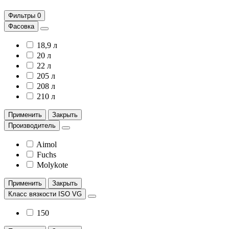
Фильтры
0
Фасовка
18,9 л
20 л
22 л
205 л
208 л
210 л
Применить
Закрыть
Производитель
Aimol
Fuchs
Molykote
Применить
Закрыть
Класс вязкости ISO VG
150