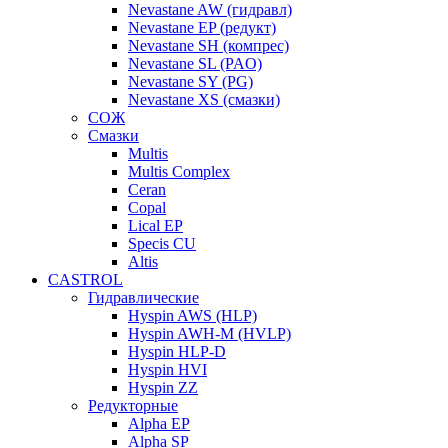
Nevastane AW (гидравл)
Nevastane EP (редукт)
Nevastane SH (компрес)
Nevastane SL (PAO)
Nevastane SY (PG)
Nevastane XS (смазки)
СОЖ
Смазки
Multis
Multis Complex
Ceran
Copal
Lical EP
Specis CU
Altis
CASTROL
Гидравлические
Hyspin AWS (HLP)
Hyspin AWH-M (HVLP)
Hyspin HLP-D
Hyspin HVI
Hyspin ZZ
Редукторные
Alpha EP
Alpha SP