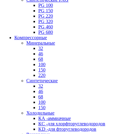
PG 100
PG 150
PG 220
PG 320
PG 460
PG 680
Компрессорные
Минеральные
32
46
68
100
150
220
Синтетические
32
46
68
100
150
Холодильные
КА -аммиачные
КС -для хлорфторуглеводородов
KD -для фторуглеводородов