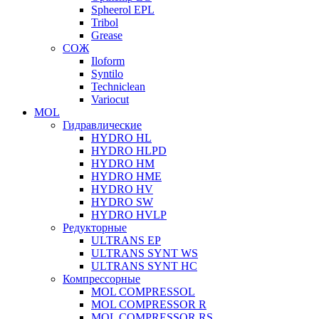
Spheerol EPL
Tribol
Grease
СОЖ
Iloform
Syntilo
Techniclean
Variocut
MOL
Гидравлические
HYDRO HL
HYDRO HLPD
HYDRO HM
HYDRO HME
HYDRO HV
HYDRO SW
HYDRO HVLP
Редукторные
ULTRANS EP
ULTRANS SYNT WS
ULTRANS SYNT HC
Компрессорные
MOL COMPRESSOL
MOL COMPRESSOR R
MOL COMPRESSOR RS