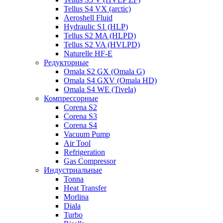
Tellus S4 VX (arctic)
Aeroshell Fluid
Hydraulic S1 (HLP)
Tellus S2 MA (HLPD)
Tellus S2 VA (HVLPD)
Naturelle HF-E
Редукторные
Omala S2 GX (Omala G)
Omala S4 GXV (Omala HD)
Omala S4 WE (Tivela)
Компрессорные
Corena S2
Corena S3
Corena S4
Vacuum Pump
Air Tool
Refrigeration
Gas Compressor
Индустриальные
Tonna
Heat Transfer
Morlina
Diala
Turbo