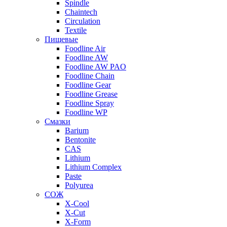
Spindle
Chaintech
Circulation
Textile
Пищевые
Foodline Air
Foodline AW
Foodline AW PAO
Foodline Chain
Foodline Gear
Foodline Grease
Foodline Spray
Foodline WP
Смазки
Barium
Bentonite
CAS
Lithium
Lithium Complex
Paste
Polyurea
СОЖ
X-Cool
X-Cut
X-Form