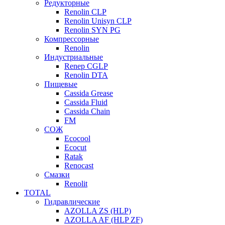
Редукторные
Renolin CLP
Renolin Unisyn CLP
Renolin SYN PG
Компрессорные
Renolin
Индустриальные
Renep CGLP
Renolin DTA
Пищевые
Cassida Grease
Cassida Fluid
Cassida Chain
FM
СОЖ
Ecocool
Ecocut
Ratak
Renocast
Смазки
Renolit
TOTAL
Гидравлические
AZOLLA ZS (HLP)
AZOLLA AF (HLP ZF)