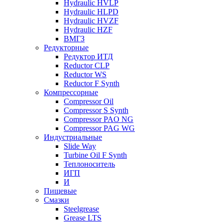
Hydraulic HVLP
Hydraulic HLPD
Hydraulic HVZF
Hydraulic HZF
ВМГЗ
Редукторные
Редуктор ИТД
Reductor CLP
Reductor WS
Reductor F Synth
Компрессорные
Compressor Oil
Compressor S Synth
Compressor PAO NG
Compressor PAG WG
Индустриальные
Slide Way
Turbine Oil F Synth
Теплоноситель
ИГП
И
Пищевые
Смазки
Steelgrease
Grease LTS