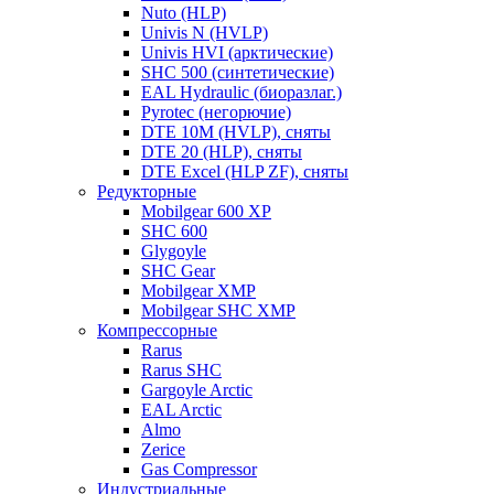
Nuto (HLP)
Univis N (HVLP)
Univis HVI (арктические)
SHC 500 (синтетические)
EAL Hydraulic (биоразлаг.)
Pyrotec (негорючие)
DTE 10M (HVLP), сняты
DTE 20 (HLP), сняты
DTE Excel (HLP ZF), сняты
Редукторные
Mobilgear 600 XP
SHC 600
Glygoyle
SHC Gear
Mobilgear XMP
Mobilgear SHC XMP
Компрессорные
Rarus
Rarus SHC
Gargoyle Arctic
EAL Arctic
Almo
Zerice
Gas Compressor
Индустриальные