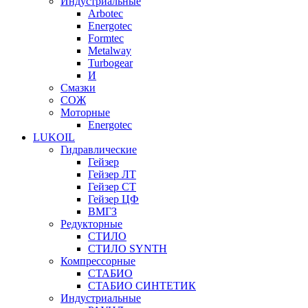
Индустриальные
Arbotec
Energotec
Formtec
Metalway
Turbogear
И
Смазки
СОЖ
Моторные
Energotec
LUKOIL
Гидравлические
Гейзер
Гейзер ЛТ
Гейзер СТ
Гейзер ЦФ
ВМГЗ
Редукторные
СТИЛО
СТИЛО SYNTH
Компрессорные
СТАБИО
СТАБИО СИНТЕТИК
Индустриальные