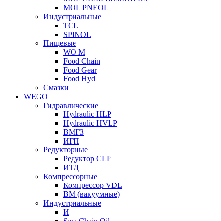
MOL PNEOL
Индустриальные
TCL
SPINOL
Пищевые
WO M
Food Chain
Food Gear
Food Hyd
Смазки
WEGO
Гидравлические
Hydraulic HLP
Hydraulic HVLP
ВМГЗ
ИГП
Редукторные
Редуктор CLP
ИТД
Компрессорные
Компрессор VDL
ВМ (вакуумные)
Индустриальные
И
Saw Chain Oil