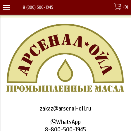
(
0
)
8 (800) 500-1945
zakaz@arsenal-oil.ru
WhatsApp
8-800-500-1945