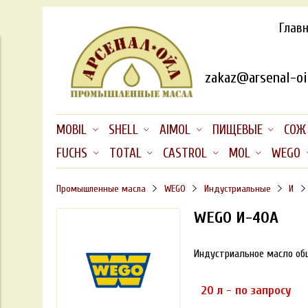
Глав
zakaz@arsenal-oil
MOBIL
SHELL
AIMOL
ПИЩЕВЫЕ
СОЖ
FUCHS
TOTAL
CASTROL
MOL
WEGO
Промышленные масла
WEGO
Индустриальные
И
WEGO И-40А
Индустриальное масло общ
20 л - по запросу