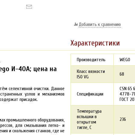
Добавить к сравнению
Характеристики
А
Производитель
WEGO
go И-40А; цена на
Класс вязкости
68
ISO VG
тём селективной очистки. Данное
CSN 65 6
остраненных узлов и механизмов
Спецификации
4778-71
 содержат присадок.
ГОСТ 207
Температура
вспышки в
236
мах промышленного оборудования,
открытом
рессов, для смазывания легко- и
тигле, С
ния и скольжения станков, где не