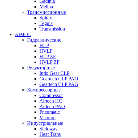
Gadinia
Melina
Трансмиссионные
Spirax
Tegula
Transmission
AIMOL
Гидравлические
HLP
HVLP
HLP ZF
HVLP ZF
Редукторные
Indo Gear CLP
Geartech CLP PAO
Geartech CLP PAG
Компрессорные
Compressor
Airtech HC
Airtech PAO
Pneumatic
Vacuum
Индустриальные
Slideway
Heat Trans