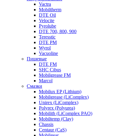
Vactra
Mobiltherm
DTE Oil
Velocite
Pyrolube
DTE 700, 800, 900
Teresstic
DTE PM
Wyrol
Vacuoline
Пищевые
DTE FM
SHC Cibus
Mobilgrease FM
Marcol
Смазки
Mobilux EP (Lithium)
Mobilgrease (LiComplex)
Unirex (LiComplex)
Polyrex (Polyurea)
Mobilith (LiComplex PAO)
Mobiltemp (Clay)
Chassis
Centaur (CaS)
Mobilgear