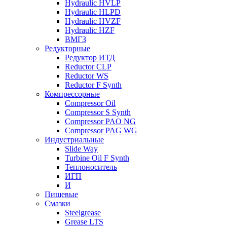
Hydraulic HVLP
Hydraulic HLPD
Hydraulic HVZF
Hydraulic HZF
ВМГЗ
Редукторные
Редуктор ИТД
Reductor CLP
Reductor WS
Reductor F Synth
Компрессорные
Compressor Oil
Compressor S Synth
Compressor PAO NG
Compressor PAG WG
Индустриальные
Slide Way
Turbine Oil F Synth
Теплоноситель
ИГП
И
Пищевые
Смазки
Steelgrease
Grease LTS