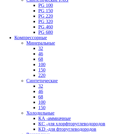
PG 100
PG 150
PG 220
PG 320
PG 460
PG 680
Компрессорные
Минеральные
32
46
68
100
150
220
Синтетические
32
46
68
100
150
Холодильные
КА -аммиачные
КС -для хлорфторуглеводородов
KD -для фторуглеводородов