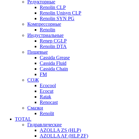
Редукторные
Renolin CLP
Renolin Unisyn CLP
Renolin SYN PG
Компрессорные
Renolin
Индустриальные
Renep CGLP
Renolin DTA
Пищевые
Cassida Grease
Cassida Fluid
Cassida Chain
FM
СОЖ
Ecocool
Ecocut
Ratak
Renocast
Смазки
Renolit
TOTAL
Гидравлические
AZOLLA ZS (HLP)
AZOLLA AF (HLP ZF)