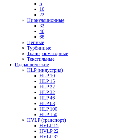
5
10
22
Циркуляционные
32
46
68
Цепные
Турбинные
Трансформаторные
Текстильные
Гидравлические
HLP (индустрия)
HLP 10
HLP 15
HLP 22
HLP 32
HLP 46
HLP 68
HLP 100
HLP 150
HVLP (транспорт)
HVLP 15
HVLP 22
HVLP 32