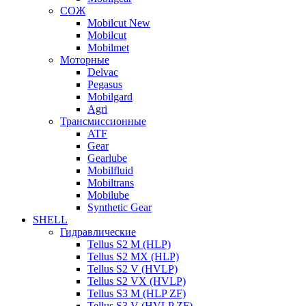
СОЖ
Mobilcut New
Mobilcut
Mobilmet
Моторные
Delvac
Pegasus
Mobilgard
Agri
Трансмиссионные
ATF
Gear
Gearlube
Mobilfluid
Mobiltrans
Mobilube
Synthetic Gear
SHELL
Гидравлические
Tellus S2 M (HLP)
Tellus S2 MХ (HLP)
Tellus S2 V (HVLP)
Tellus S2 VX (HVLP)
Tellus S3 M (HLP ZF)
Tellus S3 V (HVLP ZF)