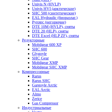
Univis N (HVLP)
Univis HVI (арктические)
SHC 500 (синтетические)
EAL Hydraulic (биоразлаг.)
Pyrotec (негорючие)
DTE 10M (HVLP), сняты
DTE 20 (HLP), сняты
DTE Excel (HLP ZF), сняты
Редукторные
Mobilgear 600 XP
SHC 600
Glygoyle
SHC Gear
Mobilgear XMP
Mobilgear SHC XMP
Компрессорные
Rarus
Rarus SHC
Gargoyle Arctic
EAL Arctic
Almo
Zerice
Gas Compressor
Индустриальные