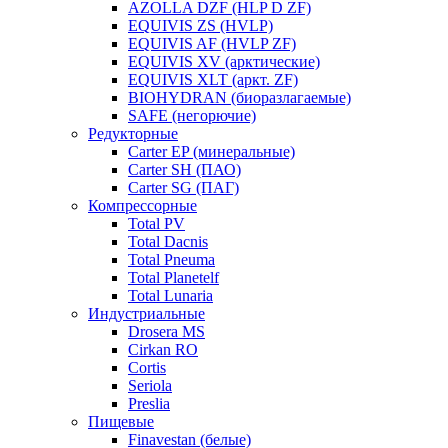
AZOLLA DZF (HLP D ZF)
EQUIVIS ZS (HVLP)
EQUIVIS AF (HVLP ZF)
EQUIVIS XV (арктические)
EQUIVIS XLT (аркт. ZF)
BIOHYDRAN (биоразлагаемые)
SAFE (негорючие)
Редукторные
Carter EP (минеральные)
Carter SH (ПАО)
Carter SG (ПАГ)
Компрессорные
Total PV
Total Dacnis
Total Pneuma
Total Planetelf
Total Lunaria
Индустриальные
Drosera MS
Cirkan RO
Cortis
Seriola
Preslia
Пищевые
Finavestan (белые)