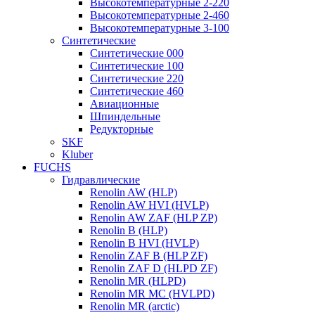
Высокотемпературные 2-220
Высокотемпературные 2-460
Высокотемпературные 3-100
Синтетические
Синтетические 000
Синтетические 100
Синтетические 220
Синтетические 460
Авиационные
Шпиндельные
Редукторные
SKF
Kluber
FUCHS
Гидравлические
Renolin AW (HLP)
Renolin AW HVI (HVLP)
Renolin AW ZAF (HLP ZP)
Renolin B (HLP)
Renolin B HVI (HVLP)
Renolin ZAF B (HLP ZF)
Renolin ZAF D (HLPD ZF)
Renolin MR (HLPD)
Renolin MR MC (HVLPD)
Renolin MR (arctic)