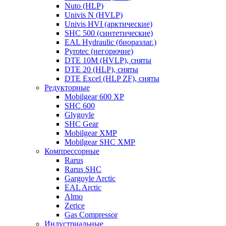
Nuto (HLP)
Univis N (HVLP)
Univis HVI (арктические)
SHC 500 (синтетические)
EAL Hydraulic (биоразлаг.)
Pyrotec (негорючие)
DTE 10M (HVLP), сняты
DTE 20 (HLP), сняты
DTE Excel (HLP ZF), сняты
Редукторные
Mobilgear 600 XP
SHC 600
Glygoyle
SHC Gear
Mobilgear XMP
Mobilgear SHC XMP
Компрессорные
Rarus
Rarus SHC
Gargoyle Arctic
EAL Arctic
Almo
Zerice
Gas Compressor
Индустриальные