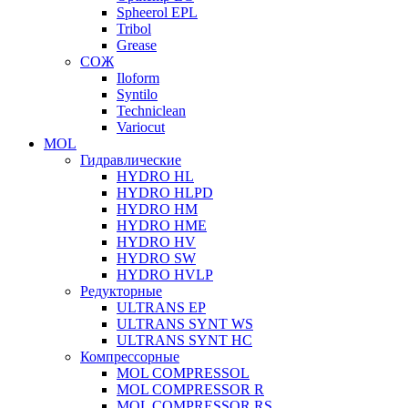
Spheerol EPL
Tribol
Grease
СОЖ
Iloform
Syntilo
Techniclean
Variocut
MOL
Гидравлические
HYDRO HL
HYDRO HLPD
HYDRO HM
HYDRO HME
HYDRO HV
HYDRO SW
HYDRO HVLP
Редукторные
ULTRANS EP
ULTRANS SYNT WS
ULTRANS SYNT HC
Компрессорные
MOL COMPRESSOL
MOL COMPRESSOR R
MOL COMPRESSOR RS