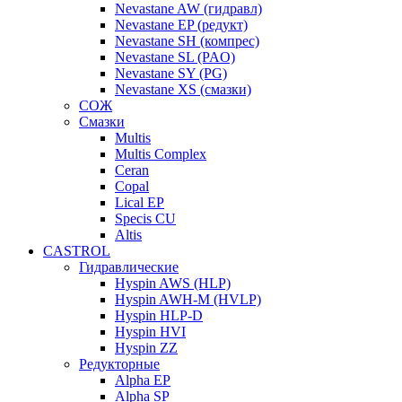
Nevastane AW (гидравл)
Nevastane EP (редукт)
Nevastane SH (компрес)
Nevastane SL (PAO)
Nevastane SY (PG)
Nevastane XS (смазки)
СОЖ
Смазки
Multis
Multis Complex
Ceran
Copal
Lical EP
Specis CU
Altis
CASTROL
Гидравлические
Hyspin AWS (HLP)
Hyspin AWH-M (HVLP)
Hyspin HLP-D
Hyspin HVI
Hyspin ZZ
Редукторные
Alpha EP
Alpha SP