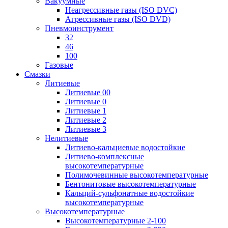
Вакуумные
Неагрессивные газы (ISO DVC)
Агрессивные газы (ISO DVD)
Пневмоинструмент
32
46
100
Газовые
Смазки
Литиевые
Литиевые 00
Литиевые 0
Литиевые 1
Литиевые 2
Литиевые 3
Нелитиевые
Литиево-кальциевые водостойкие
Литиево-комплексные
высокотемпературные
Полимочевинные высокотемпературные
Бентонитовые высокотемпературные
Кальций-сульфонатные водостойкие
высокотемпературные
Высокотемпературные
Высокотемпературные 2-100