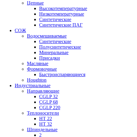
Цепные
Высокотемпературные
Низкотемпературные
Синтетические
Синтетические ПАГ
СОЖ
Водосмешиваемые
Синтетические
Полусинтетические
Минеральные
Присадки
Масляные
Формовочные
Быстроиспаряющиеся
Houghton
Индустриальные
Направляющие
CGLP 32
CGLP 68
CGLP 220
Теплоносители
HT 22
HT 32
Шпиндельные
2