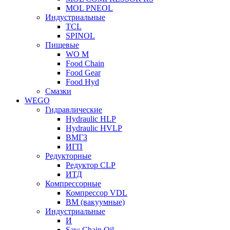
MOL PNEOL
Индустриальные
TCL
SPINOL
Пищевые
WO M
Food Chain
Food Gear
Food Hyd
Смазки
WEGO
Гидравлические
Hydraulic HLP
Hydraulic HVLP
ВМГЗ
ИГП
Редукторные
Редуктор CLP
ИТД
Компрессорные
Компрессор VDL
ВМ (вакуумные)
Индустриальные
И
Saw Chain Oil