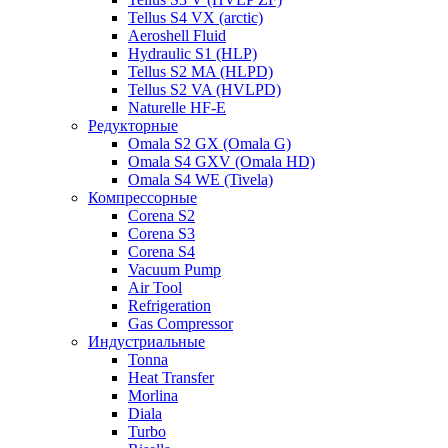
Tellus S4 VX (arctic)
Aeroshell Fluid
Hydraulic S1 (HLP)
Tellus S2 MA (HLPD)
Tellus S2 VA (HVLPD)
Naturelle HF-E
Редукторные
Omala S2 GX (Omala G)
Omala S4 GXV (Omala HD)
Omala S4 WE (Tivela)
Компрессорные
Corena S2
Corena S3
Corena S4
Vacuum Pump
Air Tool
Refrigeration
Gas Compressor
Индустриальные
Tonna
Heat Transfer
Morlina
Diala
Turbo