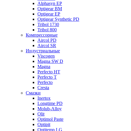
Alphasyn EP
Optigear BM
Optigear EP
Optigear Synthetic PD
Tribol 1730
Tribol 800
Компрессорные
Aircol PD
Aircol SR
Индустриальные
Viscogen
Magna SW D
Magna
Perfecto HT
Perfecto T
Perfecto
Cresta
Смазки
Inertox
Longtime PD
Molub-Alloy
Olit
Optimol Paste
Optipit
Optitemp LG