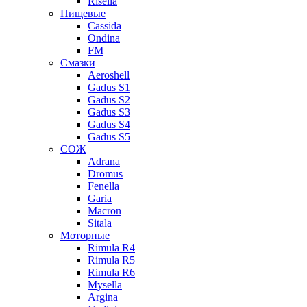
Risella
Пищевые
Cassida
Ondina
FM
Смазки
Aeroshell
Gadus S1
Gadus S2
Gadus S3
Gadus S4
Gadus S5
СОЖ
Adrana
Dromus
Fenella
Garia
Macron
Sitala
Моторные
Rimula R4
Rimula R5
Rimula R6
Mysella
Argina