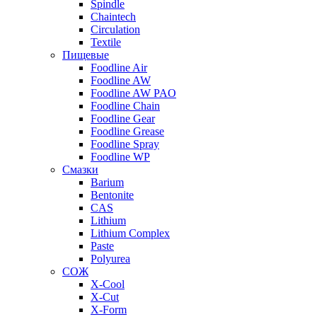
Spindle
Chaintech
Circulation
Textile
Пищевые
Foodline Air
Foodline AW
Foodline AW PAO
Foodline Chain
Foodline Gear
Foodline Grease
Foodline Spray
Foodline WP
Смазки
Barium
Bentonite
CAS
Lithium
Lithium Complex
Paste
Polyurea
СОЖ
X-Cool
X-Cut
X-Form