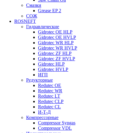
Смазки
Grease EP 2
СОЖ
ROSNEFT
Гидравлические
Gidrotec OE HLP
Gidrotec OE HVLP
Gidrotec WR HLP
Gidrotec WR HVLP
Gidrotec ZF HLP
Gidrotec ZF HVLP
Gidrotec HLP
Gidrotec HVLP
ИГП
Редукторные
Redutec OE
Redutec WR
Redutec LT
Redutec CLP
Redutec CL
И-Т-Д
Компрессорные
Compressor Syngas
Compressor VDL