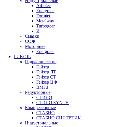
Индустриальные
Arbotec
Energotec
Formtec
Metalway
Turbogear
И
Смазки
СОЖ
Моторные
Energotec
LUKOIL
Гидравлические
Гейзер
Гейзер ЛТ
Гейзер СТ
Гейзер ЦФ
ВМГЗ
Редукторные
СТИЛО
СТИЛО SYNTH
Компрессорные
СТАБИО
СТАБИО СИНТЕТИК
Индустриальные