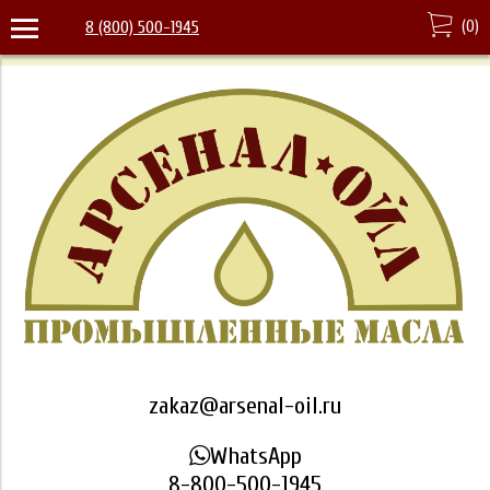
(
0
)
8 (800) 500-1945
zakaz@arsenal-oil.ru
WhatsApp
8-800-500-1945