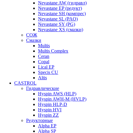
Nevastane AW (гидравл)
Nevastane EP (редукт)
Nevastane SH (компрес)
Nevastane SL (PAO)
Nevastane SY (PG)
Nevastane XS (смазки)
СОЖ
Смазки
Multis
Multis Complex
Ceran
Copal
Lical EP
Specis CU
Altis
CASTROL
Гидравлические
Hyspin AWS (HLP)
Hyspin AWH-M (HVLP)
Hyspin HLP-D
Hyspin HVI
Hyspin ZZ
Редукторные
Alpha EP
Alpha SP