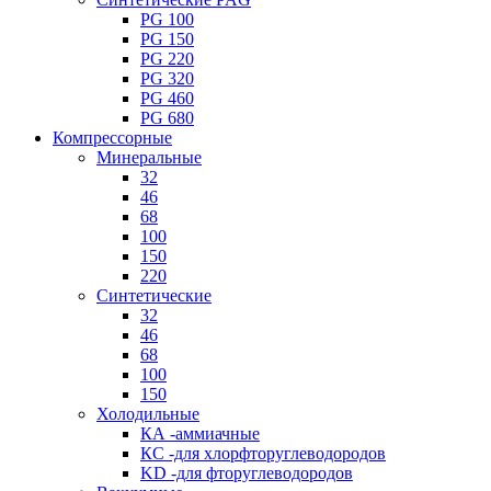
PG 100
PG 150
PG 220
PG 320
PG 460
PG 680
Компрессорные
Минеральные
32
46
68
100
150
220
Синтетические
32
46
68
100
150
Холодильные
КА -аммиачные
КС -для хлорфторуглеводородов
KD -для фторуглеводородов