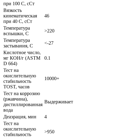
при 100 С, сСт
Вязкость
кинематическая
46
при 40 С, сСт
Температура
>220
вспышки, С
Температура
<-27
застывания, С
Кислотное число,
мг КОН/г (ASTM
0.1
D 664)
Тест на
окислительную
10000+
стабильность
TOST, часов
Тест на коррозию
(ржавчина),
Выдерживает
дистиллированная
вода
Деаэрация, мин
4
Тест на
окислительную
>950
стабильность