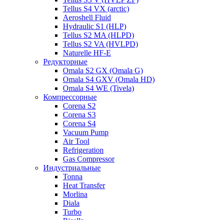
Tellus S4 VX (arctic)
Aeroshell Fluid
Hydraulic S1 (HLP)
Tellus S2 MA (HLPD)
Tellus S2 VA (HVLPD)
Naturelle HF-E
Редукторные
Omala S2 GX (Omala G)
Omala S4 GXV (Omala HD)
Omala S4 WE (Tivela)
Компрессорные
Corena S2
Corena S3
Corena S4
Vacuum Pump
Air Tool
Refrigeration
Gas Compressor
Индустриальные
Tonna
Heat Transfer
Morlina
Diala
Turbo