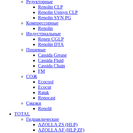
Редукторные
Renolin CLP
Renolin Unisyn CLP
Renolin SYN PG
Компрессорные
Renolin
Индустриальные
Renep CGLP
Renolin DTA
Пищевые
Cassida Grease
Cassida Fluid
Cassida Chain
FM
СОЖ
Ecocool
Ecocut
Ratak
Renocast
Смазки
Renolit
TOTAL
Гидравлические
AZOLLA ZS (HLP)
AZOLLA AF (HLP ZF)