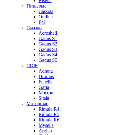
Risella
Пищевые
Cassida
Ondina
FM
Смазки
Aeroshell
Gadus S1
Gadus S2
Gadus S3
Gadus S4
Gadus S5
СОЖ
Adrana
Dromus
Fenella
Garia
Macron
Sitala
Моторные
Rimula R4
Rimula R5
Rimula R6
Mysella
Argina