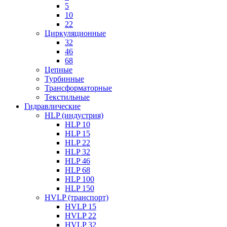
5
10
22
Циркуляционные
32
46
68
Цепные
Турбинные
Трансформаторные
Текстильные
Гидравлические
HLP (индустрия)
HLP 10
HLP 15
HLP 22
HLP 32
HLP 46
HLP 68
HLP 100
HLP 150
HVLP (транспорт)
HVLP 15
HVLP 22
HVLP 32