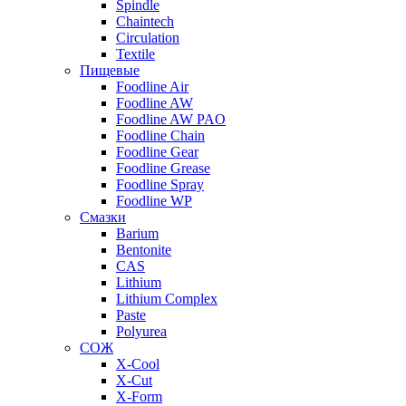
Spindle
Chaintech
Circulation
Textile
Пищевые
Foodline Air
Foodline AW
Foodline AW PAO
Foodline Chain
Foodline Gear
Foodline Grease
Foodline Spray
Foodline WP
Смазки
Barium
Bentonite
CAS
Lithium
Lithium Complex
Paste
Polyurea
СОЖ
X-Cool
X-Cut
X-Form