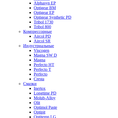
Alphasyn EP
Optigear BM
Optigear EP
Optigear Synthetic PD
Tribol 1730
Tribol 800
Компрессорные
Aircol PD
Aircol SR
Индустриальные
Viscogen
Magna SW D
Magna
Perfecto HT
Perfecto T
Perfecto
Cresta
Смазки
Inertox
Longtime PD
Molub-Alloy
Olit
Optimol Paste
Optipit
Optitemp LG