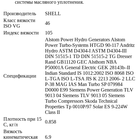
системы масляного уплотнения.
Производитель
SHELL
Класс вязкости
46
ISO VG
Индекс вязкости
105
Alstom Power Hydro Generators
Alstom
Power Turbo-Systems HTGD 90-117
Andritz
Hydro
ASTM D4304-I
ASTM D4304-III
DIN 51515-1 TD
DIN 51515-2 TG
Dresser
Rand
GB11120
GEC Alsthom NBA
P50001A
General Electric GEK 28143b–II
Indian Standard IS 1012:2002
ISO 8068
ISO
Спецификации
L-TGA
ISO L-TSA
JIS K 2213 2006- 2
LLC
P-38
MAG IAS
Man Turbo SP 079984
D0000 E99
Siemens Power Generation TLV
9013 04
Siemens TLV 9013 05
Siemens
Turbo Compressors
Skoda Technical
Properties Tp 0010P/97
Solar ES 9-224W
Class II
Плотность при 15
0.858
С, кг/л
Вязкость
кинематическая
6.9