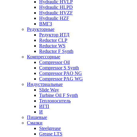
Hydraulic HVLP
Hydraulic HLPD
Hydraulic HVZF
Hydraulic HZF
ВМГЗ
Редукторные
Редуктор ИТД
Reductor CLP
Reductor WS
Reductor F Synth
Компрессорные
Compressor Oil
Compressor S Synth
Compressor PAO NG
Compressor PAG WG
Индустриальные
Slide Way
Turbine Oil F Synth
Теплоноситель
ИГП
И
Пищевые
Смазки
Steelgrease
Grease LTS