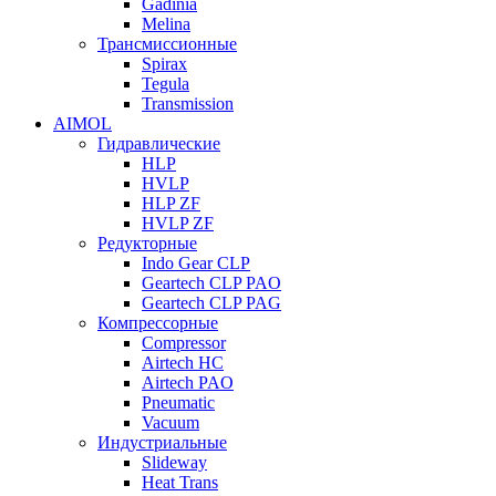
Gadinia
Melina
Трансмиссионные
Spirax
Tegula
Transmission
AIMOL
Гидравлические
HLP
HVLP
HLP ZF
HVLP ZF
Редукторные
Indo Gear CLP
Geartech CLP PAO
Geartech CLP PAG
Компрессорные
Compressor
Airtech HC
Airtech PAO
Pneumatic
Vacuum
Индустриальные
Slideway
Heat Trans