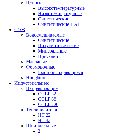
Цепные
Высокотемпературные
Низкотемпературные
Синтетические
Синтетические ПАГ
СОЖ
Водосмешиваемые
Синтетические
Полусинтетические
Минеральные
Присадки
Масляные
Формовочные
Быстроиспаряющиеся
Houghton
Индустриальные
Направляющие
CGLP 32
CGLP 68
CGLP 220
Теплоносители
HT 22
HT 32
Шпиндельные
2