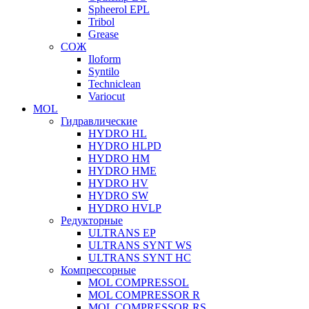
Spheerol EPL
Tribol
Grease
СОЖ
Iloform
Syntilo
Techniclean
Variocut
MOL
Гидравлические
HYDRO HL
HYDRO HLPD
HYDRO HM
HYDRO HME
HYDRO HV
HYDRO SW
HYDRO HVLP
Редукторные
ULTRANS EP
ULTRANS SYNT WS
ULTRANS SYNT HC
Компрессорные
MOL COMPRESSOL
MOL COMPRESSOR R
MOL COMPRESSOR RS