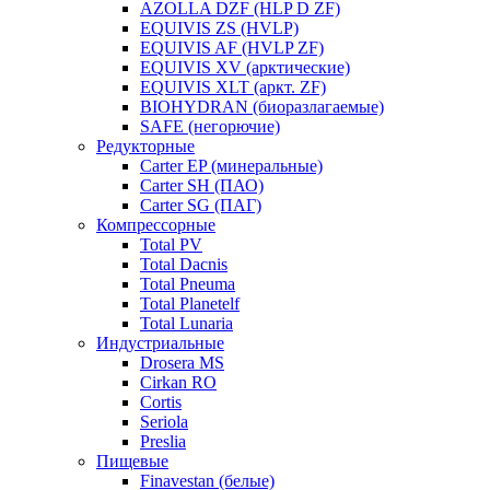
AZOLLA DZF (HLP D ZF)
EQUIVIS ZS (HVLP)
EQUIVIS AF (HVLP ZF)
EQUIVIS XV (арктические)
EQUIVIS XLT (аркт. ZF)
BIOHYDRAN (биоразлагаемые)
SAFE (негорючие)
Редукторные
Carter EP (минеральные)
Carter SH (ПАО)
Carter SG (ПАГ)
Компрессорные
Total PV
Total Dacnis
Total Pneuma
Total Planetelf
Total Lunaria
Индустриальные
Drosera MS
Cirkan RO
Cortis
Seriola
Preslia
Пищевые
Finavestan (белые)