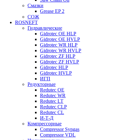
Смазки
Grease EP 2
СОЖ
ROSNEFT
Гидравлические
Gidrotec OE HLP
Gidrotec OE HVLP
Gidrotec WR HLP
Gidrotec WR HVLP
Gidrotec ZF HLP
Gidrotec ZF HVLP
Gidrotec HLP
Gidrotec HVLP
ИГП
Редукторные
Redutec OE
Redutec WR
Redutec LT
Redutec CLP
Redutec CL
И-Т-Д
Компрессорные
Compressor Syngas
Compressor VDL