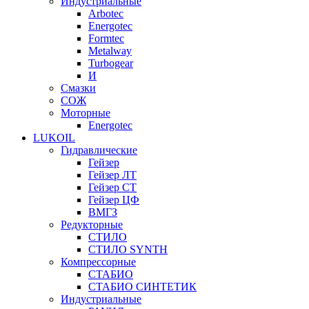
Индустриальные
Arbotec
Energotec
Formtec
Metalway
Turbogear
И
Смазки
СОЖ
Моторные
Energotec
LUKOIL
Гидравлические
Гейзер
Гейзер ЛТ
Гейзер СТ
Гейзер ЦФ
ВМГЗ
Редукторные
СТИЛО
СТИЛО SYNTH
Компрессорные
СТАБИО
СТАБИО СИНТЕТИК
Индустриальные