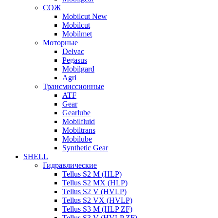
СОЖ
Mobilcut New
Mobilcut
Mobilmet
Моторные
Delvac
Pegasus
Mobilgard
Agri
Трансмиссионные
ATF
Gear
Gearlube
Mobilfluid
Mobiltrans
Mobilube
Synthetic Gear
SHELL
Гидравлические
Tellus S2 M (HLP)
Tellus S2 MХ (HLP)
Tellus S2 V (HVLP)
Tellus S2 VX (HVLP)
Tellus S3 M (HLP ZF)
Tellus S3 V (HVLP ZF)