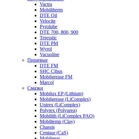
Vactra
Mobiltherm
DTE Oil
Velocite
Pyrolube
DTE 700, 800, 900
Teresstic
DTE PM
Wyrol
Vacuoline
Пищевые
DTE FM
SHC Cibus
Mobilgrease FM
Marcol
Смазки
Mobilux EP (Lithium)
Mobilgrease (LiComplex)
Unirex (LiComplex)
Polyrex (Polyurea)
Mobilith (LiComplex PAO)
Mobiltemp (Clay)
Chassis
Centaur (CaS)
Mobilgear