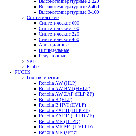
Высокотемпературные 2-220
Высокотемпературные 2-460
Высокотемпературные 3-100
Синтетические
Синтетические 000
Синтетические 100
Синтетические 220
Синтетические 460
Авиационные
Шпиндельные
Редукторные
SKF
Kluber
FUCHS
Гидравлические
Renolin AW (HLP)
Renolin AW HVI (HVLP)
Renolin AW ZAF (HLP ZP)
Renolin B (HLP)
Renolin B HVI (HVLP)
Renolin ZAF B (HLP ZF)
Renolin ZAF D (HLPD ZF)
Renolin MR (HLPD)
Renolin MR MC (HVLPD)
Renolin MR (arctic)