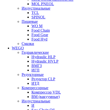
MOL PNEOL
Индустриальные
TCL
SPINOL
Пищевые
WO M
Food Chain
Food Gear
Food Hyd
Смазки
WEGO
Гидравлические
Hydraulic HLP
Hydraulic HVLP
ВМГЗ
ИГП
Редукторные
Редуктор CLP
ИТД
Компрессорные
Компрессор VDL
ВМ (вакуумные)
Индустриальные
И
Saw Chain Oil