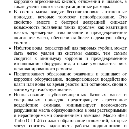
коррозию агрессивных кислот, отложений и шламов, а
также уменьшаются эксплуатационные расходы.
В состав масла входят бессиликоновые антипенные
присадки, которые тормозят пенообразование. Это
свойство вместе с быстрой деаэрацией снижает
возможность появления таких проблем, как кавитация
насоса, чрезмерное изнашивание и преждевременное
окисление масла, обеспечивая более надежную работу
системы.
Избыток воды, характерный для паровых турбин, может
быть легко удален из системы смазки, тем самым
сводится к минимуму коррозия и преждевременное
изнашивание оборудования, а также уменьшается риск
незапланированного ремонта.
Предотвращает образование ржавчины и защищает от
коррозии оборудование, подвергающееся воздействию
влаги или воды во время работы или остановок, сводя к
минимуму техобслуживание.
Использование глубокоочищенных базовых масел и
специальных присадок предотвращает агрессивное
воздействие аммиака, минимизирует возможность
разрушения масла образующимися в нем растворимыми
и нерастворимыми соединениями аммиака. Масло Shell
Turbo Oil T 46 снижает образование отложений, которые
могут снизить надежность работы подшипников и