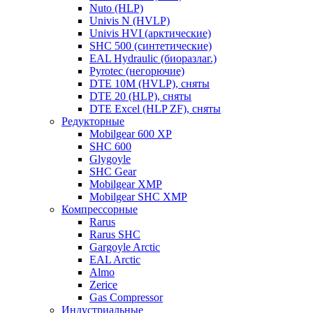
Nuto (HLP)
Univis N (HVLP)
Univis HVI (арктические)
SHC 500 (синтетические)
EAL Hydraulic (биоразлаг.)
Pyrotec (негорючие)
DTE 10M (HVLP), сняты
DTE 20 (HLP), сняты
DTE Excel (HLP ZF), сняты
Редукторные
Mobilgear 600 XP
SHC 600
Glygoyle
SHC Gear
Mobilgear XMP
Mobilgear SHC XMP
Компрессорные
Rarus
Rarus SHC
Gargoyle Arctic
EAL Arctic
Almo
Zerice
Gas Compressor
Индустриальные