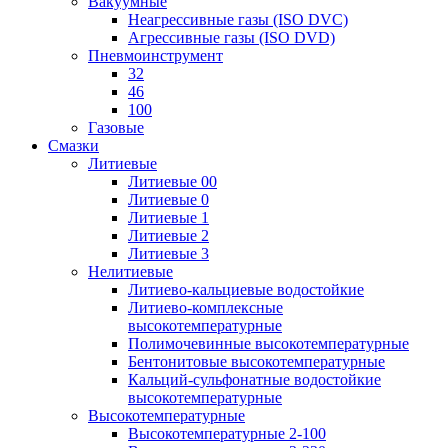
Вакуумные
Неагрессивные газы (ISO DVC)
Агрессивные газы (ISO DVD)
Пневмоинструмент
32
46
100
Газовые
Смазки
Литиевые
Литиевые 00
Литиевые 0
Литиевые 1
Литиевые 2
Литиевые 3
Нелитиевые
Литиево-кальциевые водостойкие
Литиево-комплексные
высокотемпературные
Полимочевинные высокотемпературные
Бентонитовые высокотемпературные
Кальций-сульфонатные водостойкие
высокотемпературные
Высокотемпературные
Высокотемпературные 2-100