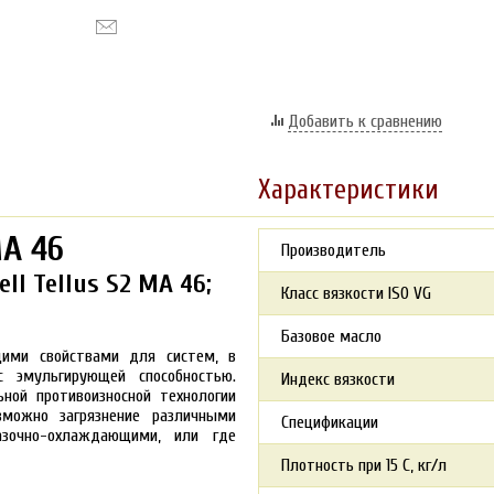
Добавить к сравнению
Характеристики
MA 46
Производитель
l Tellus S2 MA 46;
Класс вязкости ISO VG
Базовое масло
щими свойствами для систем, в
с эмульгирующей способностью.
Индекс вязкости
ной противоизносной технологии
зможно загрязнение различными
Спецификации
зочно-охлаждающими, или где
Плотность при 15 С, кг/л