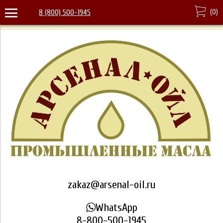
(
0
)
8 (800) 500-1945
zakaz@arsenal-oil.ru
WhatsApp
8-800-500-1945