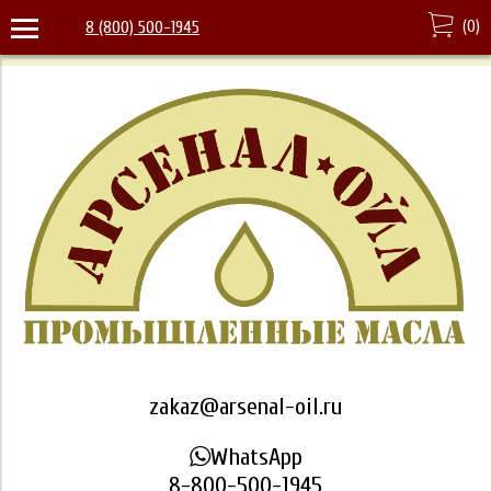
(
0
)
8 (800) 500-1945
zakaz@arsenal-oil.ru
WhatsApp
8-800-500-1945